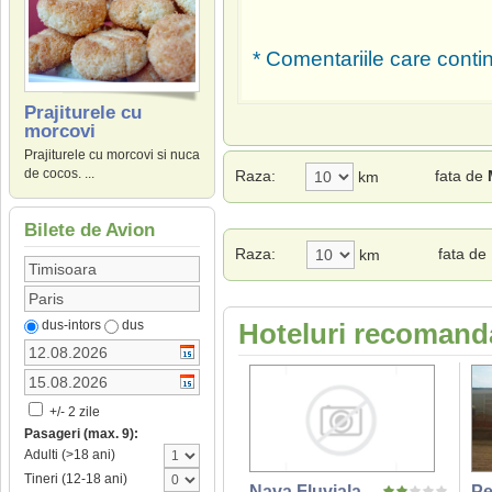
* Comentariile care contin
Prajiturele cu
morcovi
Prajiturele cu morcovi si nuca
de cocos. ...
Raza:
fata de
km
Bilete de Avion
Raza:
fata de
km
dus-intors
dus
Hoteluri recomanda
+/- 2 zile
Pasageri (max. 9):
Adulti (>18 ani)
Tineri (12-18 ani)
Nava Fluviala
Pe