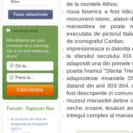
Bihor
de la muntele Athos;
noua biserica a fost ridi
Toate obiectivele
monument istoric, alaturi de 
manastirea se poate man
executata de pictorul Ital
Afla distanta pe care
de iconograful Cardas;
urmeaza sa o parcurgi,
impresioneaza si datorita c
dar si ce poti vedea pe
la sfarsitul secolului XI
drum!
adapostit una din primele 
poarta hramul "Sfanta Tre
adaposteste moastele Sfint
datand din anii 303-304, d
Calculeaza
fost descoperite in comuna
muzeul manastirii detine c
veche, icoane, tesaturi, ar
Forum: Topicuri Noi
intregul complex al manast
In ce locuri din tara va
propuneti sa mergeti in
2017?