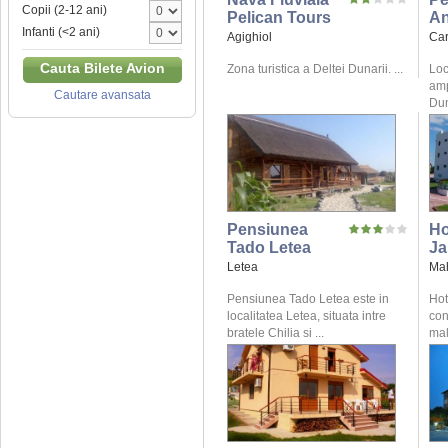
Copii (2-12 ani)
Pelican Tours
An
Infanti (<2 ani)
Agighiol
Ca
Cauta Bilete Avion
Zona turistica a Deltei Dunarii. ...
Loc
amp
Cautare avansata
Dun
Pensiunea
Ho
Tado Letea
Ja
Letea
Ma
Pensiunea Tado Letea este in
Hot
localitatea Letea, situata intre
con
bratele Chilia si ...
mal