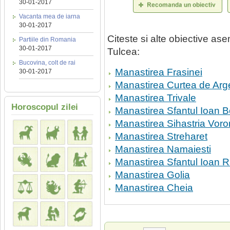
30-01-2017
Vacanta mea de iarna
30-01-2017
Citeste si alte obiective a
Partiile din Romania
30-01-2017
Tulcea:
Bucovina, colt de rai
Manastirea Frasinei
30-01-2017
Manastirea Curtea de Arg
Manastirea Trivale
Horoscopul zilei
Manastirea Sfantul Ioan Bo
Manastirea Sihastria Voro
Manastirea Streharet
Manastirea Namaiesti
Manastirea Sfantul Ioan R
Manastirea Golia
Manastirea Cheia