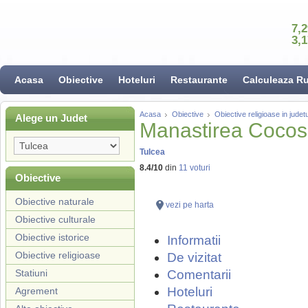
7,
3,
Acasa
Obiective
Hoteluri
Restaurante
Calculeaza R
Acasa
Obiective
Obiective religioase in judet
Alege un Judet
Manastirea Cocos
Tulcea
8.4
/
10
din
11
voturi
Obiective
Obiective naturale
vezi pe harta
Obiective culturale
Obiective istorice
Informatii
Obiective religioase
De vizitat
Statiuni
Comentarii
Hoteluri
Agrement