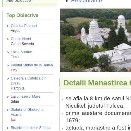
Restaurante
Alte obiective
Top Obiective
Cetatea Poenari
Arges
Cheile Nerei
Caras-Severin
Lacul Surduc
Timis
Palatul Stirbei de la Buftea
Ilfov
Catedrala Catolica din
Detalii Manastirea
Ditrau
Harghita
Lacul Iezerul Mare
se afla la 8 km de satul N
Sibiu
Niculitel, judetul Tulcea;
Statuia lui Gheorghe
prima atestare documenta
Asachi
1679;
Iasi
actuala manastire a fost in
Biserica din lemn Soimus