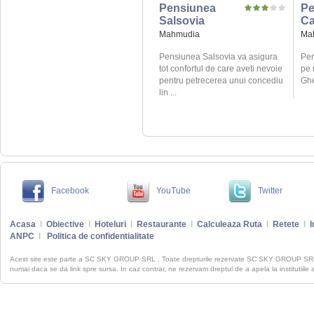
Pensiunea
Pe
Salsovia
Ca
Mahmudia
Ma
Pensiunea Salsovia va asigura
Pen
tot confortul de care aveti nevoie
pe 
pentru petrecerea unui concediu
Ghe
lin ...
Facebook
YouTube
Twitter
Acasa
I
Obiective
I
Hoteluri
I
Restaurante
I
Calculeaza Ruta
I
Retete
I
I
ANPC
I
Politica de confidentialitate
Acest site este parte a SC SKY GROUP SRL . Toate drepturile rezervate SC SKY GROUP S
numai daca se da link spre sursa. In caz contrar, ne rezervam dreptul de a apela la institutiile 