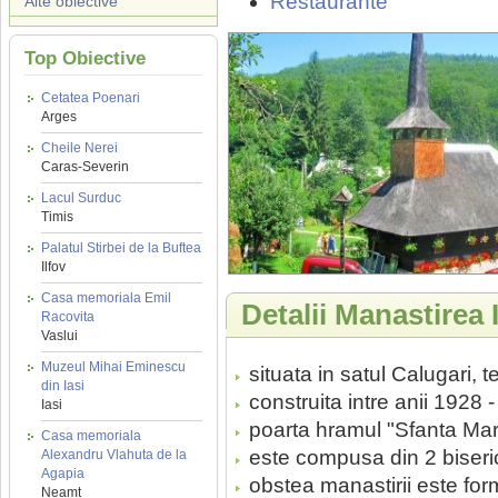
Restaurante
Alte obiective
Top Obiective
Cetatea Poenari
Arges
Cheile Nerei
Caras-Severin
Lacul Surduc
Timis
Palatul Stirbei de la Buftea
Ilfov
Casa memoriala Emil
Detalii Manastirea 
Racovita
Vaslui
Muzeul Mihai Eminescu
situata in satul Calugari, t
din Iasi
construita intre anii 1928 
Iasi
poarta hramul "Sfanta Mar
Casa memoriala
este compusa din 2 biseric
Alexandru Vlahuta de la
Agapia
obstea manastirii este for
Neamt