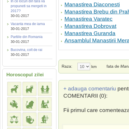
In ce locuri din tara va
Manastirea Diaconesti
propuneti sa mergeti in
Manastirea Brebu din Pr
2017?
30-01-2017
Manastirea Varatec
Vacanta mea de iarna
Manastirea Dobrovat
30-01-2017
Manastirea Guranda
Partiile din Romania
Ansamblul Manastirii Mer
30-01-2017
Bucovina, colt de rai
30-01-2017
Raza:
fata de
Mana
km
Horoscopul zilei
+ adauga comentariu
pent
COMENTARII (0):
Fii primul care comenteaza