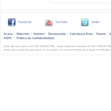
Facebook
YouTube
Twitter
Acasa
I
Obiective
I
Hoteluri
I
Restaurante
I
Calculeaza Ruta
I
Retete
I
I
ANPC
I
Politica de confidentialitate
Acest site este parte a SC SKY GROUP SRL . Toate drepturile rezervate SC SKY GROUP S
numai daca se da link spre sursa. In caz contrar, ne rezervam dreptul de a apela la institutiile 