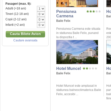
Pasageri (max. 9):
Adulti (>18 ani)
Pensiunea
Ho
Tineri (12-18 ani)
Carmena
Bai
Copii (2-12 ani)
Baile Felix
Infanti (<2 ani)
Pensiunea Carmena este situata
Ren
in statiunea Baile Felix, punand
este
Cauta Bilete Avion
la dispozitia t ...
200
Cautare avansata
Hotel Muncel
Ho
Baile Felix
Bai
Hotel Muncel este amplasat in
Hot
statiunea balneoclimaterica Baile
par
Felix, accesibi ...
bal
fiin