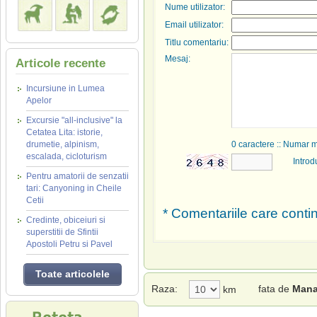
Nume utilizator:
Email utilizator:
Titlu comentariu:
Mesaj:
Articole recente
Incursiune in Lumea
Apelor
Excursie "all-inclusive" la
Cetatea Lita: istorie,
drumetie, alpinism,
0
caractere :: Numar 
escalada, cicloturism
Introd
Pentru amatorii de senzatii
tari: Canyoning in Cheile
Cetii
* Comentariile care contin
Credinte, obiceiuri si
superstitii de Sfintii
Apostoli Petru si Pavel
Toate articolele
Raza:
fata de
Manas
km