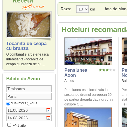
Raza:
fata de Mana
km
Hoteluri recomanda
Tocanita de ceapa
cu branza
O combinatie ardeleneasca
interesanta - tocanita de
ceapa cu branza de oi. ...
Pensiunea
Pe
Axon
No
Bilete de Avion
Auseu
Bai
Pensiunea este localizata la
Pen
sosea, pe drumul european 60
amp
pe partea dreapta daca circulati
sta
dus-intors
dus
dinspre C ...
Fel
+/- 2 zile