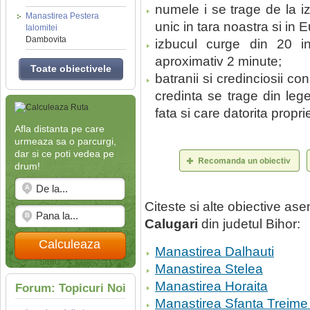
numele i se trage de la iz
Manastirea Pestera
unic in tara noastra si in 
Ialomitei
Dambovita
izbucul curge din 20 
aproximativ 2 minute;
Toate obiectivele
batranii si credinciosii c
credinta se trage din leg
fata si care datorita propr
Afla distanta pe care
urmeaza sa o parcurgi,
dar si ce poti vedea pe
drum!
Citeste si alte obiective a
Calugari
din judetul Bihor:
Calculeaza
Manastirea Dalhauti
Manastirea Stelea
Manastirea Horaita
Forum: Topicuri Noi
Manastirea Sfanta Treime 