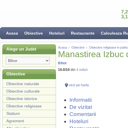
7,
3,
Acasa
Obiective
Hoteluri
Restaurante
Calculeaza R
Acasa
Obiective
Obiective religioase in judet
Alege un Judet
Manastirea Izbuc 
Bihor
10.0
/
10
din
4
voturi
Obiective
Obiective naturale
vezi pe harta
Obiective culturale
Obiective istorice
Informatii
Obiective religioase
De vizitat
Statiuni
Comentarii
Hoteluri
Agrement