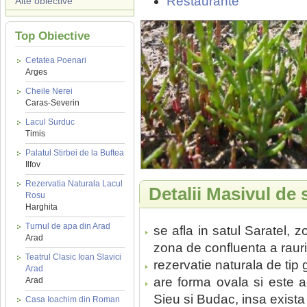
Restaurante
Alte obiective
Top Obiective
Cetatea Poenari
Arges
Cheile Nerei
Caras-Severin
Lacul Surduc
Timis
Palatul Stirbei de la Buftea
Ilfov
Rezervatia Naturala Lacul
Detalii Masivul de 
Rosu
Harghita
Turnul de apa din Arad
se afla in satul Saratel, 
Arad
zona de confluenta a rauril
Teatrul Clasic Ioan Slavici
rezervatie naturala de tip 
Arad
are forma ovala si este ac
Arad
Sieu si Budac, insa exista
Casa Ioachim din Roman