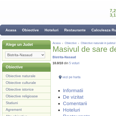
7,
3,
Acasa
Obiective
Hoteluri
Restaurante
Calculeaza R
Acasa
Obiective
Obiective naturale in judetul
Alege un Judet
Masivul de sare de
Bistrita-Nasaud
10.0
/
10
din
5
voturi
Obiective
Obiective naturale
vezi pe harta
Obiective culturale
Obiective istorice
Informatii
Obiective religioase
De vizitat
Statiuni
Comentarii
Hoteluri
Agrement