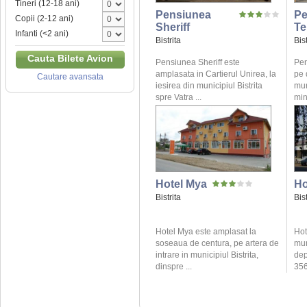
Tineri (12-18 ani)
Pensiunea
Pe
Copii (2-12 ani)
Sheriff
Te
Infanti (<2 ani)
Bistrita
Bist
Cauta Bilete Avion
Pensiunea Sheriff este
Pen
amplasata in Cartierul Unirea, la
pe 
Cautare avansata
iesirea din municipiul Bistrita
mun
spre Vatra ...
min
Hotel Mya
Ho
Bistrita
Bist
Hotel Mya este amplasat la
Hot
soseaua de centura, pe artera de
mun
intrare in municipiul Bistrita,
dep
dinspre ...
356