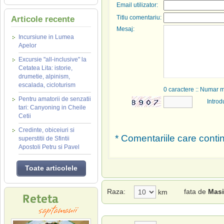
Email utilizator:
Titlu comentariu:
Articole recente
Mesaj:
Incursiune in Lumea
Apelor
Excursie "all-inclusive" la
Cetatea Lita: istorie,
drumetie, alpinism,
escalada, cicloturism
0
caractere :: Numar 
Pentru amatorii de senzatii
Introd
tari: Canyoning in Cheile
Cetii
Credinte, obiceiuri si
* Comentariile care contin
superstitii de Sfintii
Apostoli Petru si Pavel
Toate articolele
Raza:
fata de
Masi
km