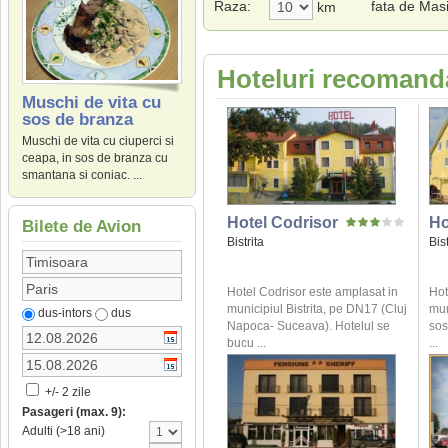
Raza:
fata de Masi
km
Hoteluri recomanda
Muschi de vita cu
sos de branza
Muschi de vita cu ciuperci si
ceapa, in sos de branza cu
smantana si coniac. ...
Hotel Codrisor
Ho
Bilete de Avion
Bistrita
Bist
Hotel Codrisor este amplasat in
Hot
municipiul Bistrita, pe DN17 (Cluj
mun
dus-intors
dus
Napoca- Suceava). Hotelul se
sos
bucu ...
...
+/- 2 zile
Pasageri (max. 9):
Adulti (>18 ani)