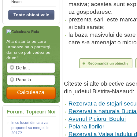
Neamt
masiva; acestea sunt expl
uz gospodaresc;
Toate obiectivele
prezenta sarii este marca
si balti sarate;
la baza masivului de sare
Afla distanta pe care
care s-a amenajat o micro
urmeaza sa o parcurgi,
dar si ce poti vedea pe
drum!
Citeste si alte obiective a
din judetul Bistrita-Nasaud:
Calculeaza
Rezervatia de stejari secu
Rezervatia naturala Bucia
Forum: Topicuri Noi
Avenul Piciorul Boului
In ce locuri din tara va
Poiana florilor
propuneti sa mergeti in
2017?
Rezervatia Valea Iadului d