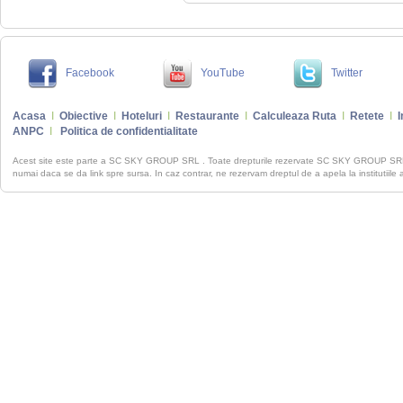
Facebook
YouTube
Twitter
Acasa
I
Obiective
I
Hoteluri
I
Restaurante
I
Calculeaza Ruta
I
Retete
I
I
ANPC
I
Politica de confidentialitate
Acest site este parte a SC SKY GROUP SRL . Toate drepturile rezervate SC SKY GROUP S
numai daca se da link spre sursa. In caz contrar, ne rezervam dreptul de a apela la institutiile 