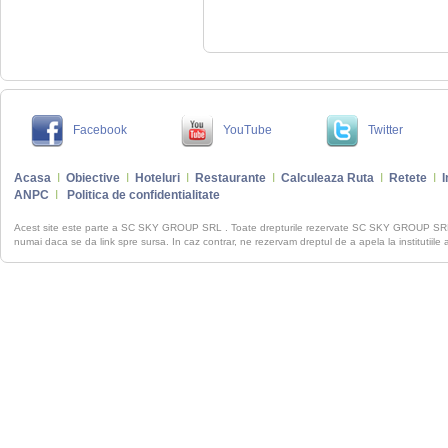
Facebook
YouTube
Twitter
Acasa
I
Obiective
I
Hoteluri
I
Restaurante
I
Calculeaza Ruta
I
Retete
I
I
ANPC
I
Politica de confidentialitate
Acest site este parte a SC SKY GROUP SRL . Toate drepturile rezervate SC SKY GROUP S
numai daca se da link spre sursa. In caz contrar, ne rezervam dreptul de a apela la institutiile 