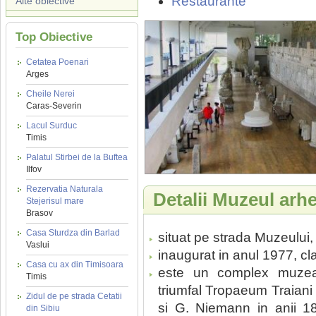
Restaurante
Alte obiective
Top Obiective
Cetatea Poenari
Arges
Cheile Nerei
Caras-Severin
Lacul Surduc
Timis
Palatul Stirbei de la Buftea
Ilfov
Rezervatia Naturala
Detalii Muzeul arh
Stejerisul mare
Brasov
Casa Sturdza din Barlad
situat pe strada Muzeului, 
Vaslui
inaugurat in anul 1977, cl
Casa cu ax din Timisoara
este un complex muzeal
Timis
triumfal Tropaeum Traiani 
Zidul de pe strada Cetatii
si G. Niemann in anii 1
din Sibiu