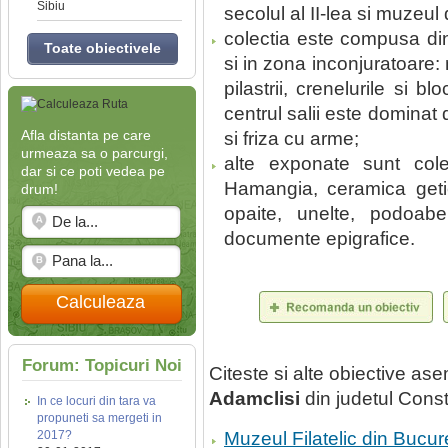
Sibiu
secolul al II-lea si muzeul 
colectia este compusa din
Toate obiectivele
si in zona inconjuratoare: 
pilastrii, crenelurile si bl
centrul salii este dominat 
Afla distanta pe care
si friza cu arme;
urmeaza sa o parcurgi,
alte exponate sunt cole
dar si ce poti vedea pe
Hamangia, ceramica getic
drum!
opaite, unelte, podoab
documente epigrafice.
Calculeaza
Forum: Topicuri Noi
Citeste si alte obiective a
Adamclisi
din judetul Cons
In ce locuri din tara va
propuneti sa mergeti in
2017?
Muzeul Filatelic din Bucur