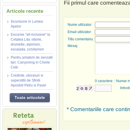
Fii primul care comenteaza
Articole recente
Incursiune in Lumea
Nume utilizator:
Apelor
Email utilizator:
Excursie "all-inclusive" la
Titlu comentariu:
Cetatea Lita: istorie,
drumetie, alpinism,
Mesaj:
escalada, cicloturism
Pentru amatorii de senzatii
tari: Canyoning in Cheile
Cetii
Credinte, obiceiuri si
superstitii de Sfintii
0
caractere :: Numar 
Apostoli Petru si Pavel
Introd
Toate articolele
* Comentariile care contin