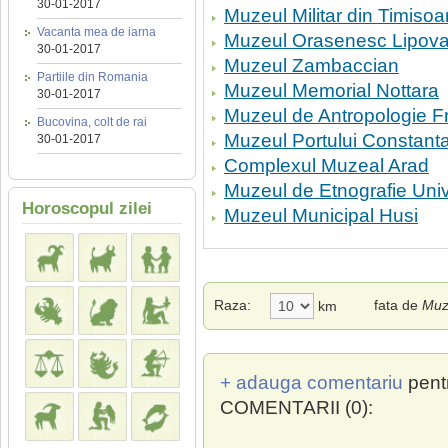
30-01-2017
Muzeul Militar din Timisoa
Vacanta mea de iarna
Muzeul Orasenesc Lipov
30-01-2017
Muzeul Zambaccian
Partiile din Romania
Muzeul Memorial Nottara
30-01-2017
Muzeul de Antropologie F
Bucovina, colt de rai
Muzeul Portului Constant
30-01-2017
Complexul Muzeal Arad
Muzeul de Etnografie Uni
Horoscopul zilei
Muzeul Municipal Husi
Raza:
fata de
Muz
km
+ adauga comentariu
pent
COMENTARII (0):