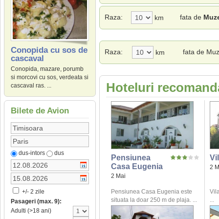
Raza:
fata de
Muze
km
Conopida cu sos de
Raza:
fata de Muz
km
cascaval
Conopida, mazare, porumb
si morcovi cu sos, verdeata si
Hoteluri recomanda
cascaval ras. ...
Bilete de Avion
dus-intors
dus
Pensiunea
Vi
Casa Eugenia
2 M
2 Mai
Pensiunea Casa Eugenia este
Vil
+/- 2 zile
situata la doar 250 m de plaja. ...
...
Pasageri (max. 9):
Adulti (>18 ani)