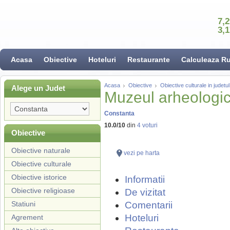
7,
3,
Acasa
Obiective
Hoteluri
Restaurante
Calculeaza R
Acasa
Obiective
Obiective culturale in judet
Alege un Judet
Muzeul arheologic
Constanta
10.0
/
10
din
4
voturi
Obiective
Obiective naturale
vezi pe harta
Obiective culturale
Obiective istorice
Informatii
Obiective religioase
De vizitat
Statiuni
Comentarii
Hoteluri
Agrement