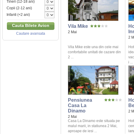
Tineri (12-18 ani)
Copii (2-12 ani)
Infanti (<2 ani)
Cauta Bilete Avion
Vila Mike
Ho
In
2 Mai
Cautare avansata
2 M
Vila Mike este una din cele mai
Hot
confortabile unitati de cazare din
ide
2 ...
vac
i ...
Pensiunea
Ho
Casa La
B
Dinamo
2 M
2 Mai
Casa La Dinamo este situata pe
Hot
malul marii, in statiunea 2 Mai,
cen
aproape de iesi ...
lan