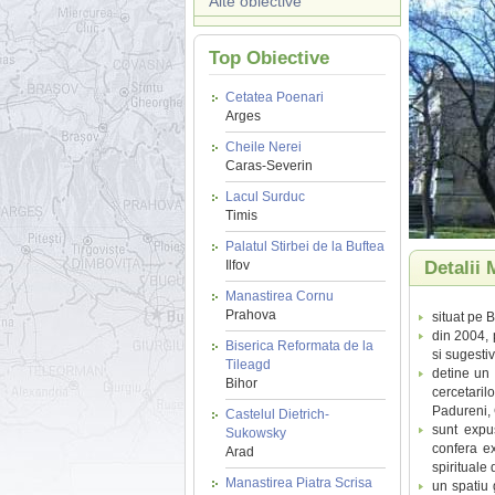
Alte obiective
Top Obiective
Cetatea Poenari
Arges
Cheile Nerei
Caras-Severin
Lacul Surduc
Timis
Palatul Stirbei de la Buftea
Ilfov
Detalii 
Manastirea Cornu
Prahova
situat pe B
din 2004, p
Biserica Reformata de la
si sugestiv
Tileagd
detine un 
Bihor
cercetaril
Padureni,
Castelul Dietrich-
sunt expus
Sukowsky
confera ex
Arad
spirituale 
Manastirea Piatra Scrisa
un spatiu