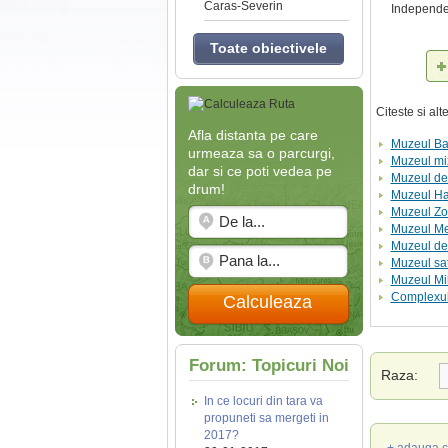
Caras-Severin
Independe
Toate obiectivele
Citeste si al
Afla distanta pe care
Muzeul Ba
urmeaza sa o parcurgi,
Muzeul mix
dar si ce poti vedea pe
Muzeul de
drum!
Muzeul Har
Muzeul Zo
Muzeul Me
Muzeul de 
Muzeul sa
Muzeul Mil
Complexul
Calculeaza
Forum: Topicuri Noi
Raza:
In ce locuri din tara va
propuneti sa mergeti in
2017?