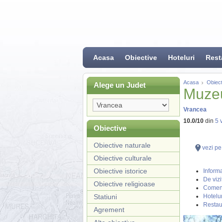
Acasa
Obiective
Hoteluri
Rest
Acasa
Obiect
Alege un Judet
Muzeu
Vrancea
10.0
/
10
din
5
v
Obiective
Obiective naturale
vezi pe
Obiective culturale
Obiective istorice
Informa
De vizi
Obiective religioase
Coment
Statiuni
Hotelur
Restau
Agrement