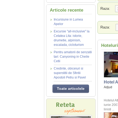
Raza:
Articole recente
Incursiune in Lumea
Apelor
Raza:
Excursie "all-inclusive" la
Cetatea Lita: istorie,
drumetie, alpinism,
escalada, cicloturism
Hotelur
Pentru amatorii de senzatii
tari: Canyoning in Cheile
Cetii
Credinte, obiceiuri si
superstitii de Sfintii
Apostoli Petru si Pavel
Hotel A
Adjud
Toate articolele
Hotelul At
iunie 2007
linisti ...