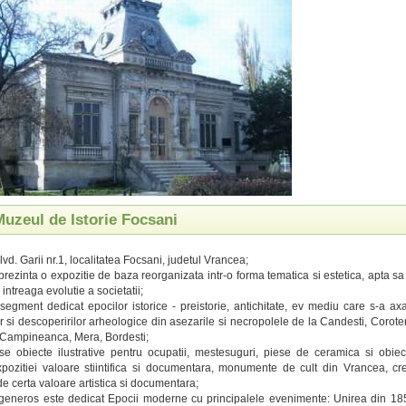
Muzeul de Istorie Focsani
lvd. Garii nr.1, localitatea Focsani, judetul Vrancea;
rezinta o expozitie de baza reorganizata intr-o forma tematica si estetica, apta sa re
 intreaga evolutie a societatii;
segment dedicat epocilor istorice - preistorie, antichitate, ev mediu care s-a axa
or si descoperirilor arheologice din asezarile si necropolele de la Candesti, Corote
 Campineanca, Mera, Bordesti;
e obiecte ilustrative pentru ocupatii, mestesuguri, piese de ceramica si obiec
pozitiei valoare stiintifica si documentara, monumente de cult din Vrancea, crea
de certa valoare artistica si documentara;
 generos este dedicat Epocii moderne cu principalele evenimente: Unirea din 18