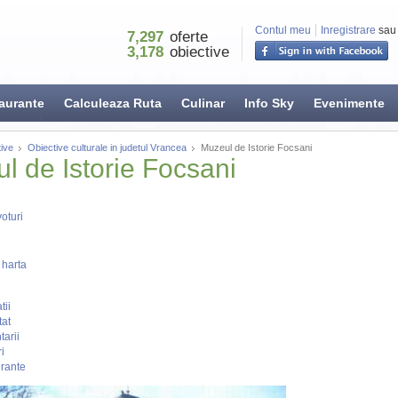
Contul meu
Inregistrare
sau
7,297
oferte
3,178
obiective
aurante
Calculeaza Ruta
Culinar
Info Sky
Evenimente
ive
Obiective culturale in judetul Vrancea
Muzeul de Istorie Focsani
l de Istorie Focsani
oturi
 harta
tii
tat
arii
i
rante