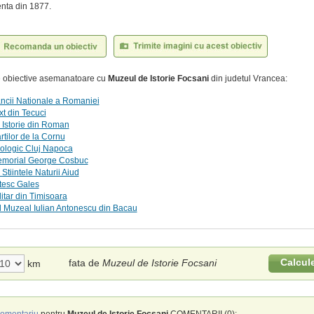
nta din 1877.
te obiective asemanatoare cu
Muzeul de Istorie Focsani
din judetul Vrancea:
ncii Nationale a Romaniei
t din Tecuci
 Istorie din Roman
tilor de la Cornu
ologic Cluj Napoca
morial George Cosbuc
Stiintele Naturii Aiud
tesc Gales
itar din Timisoara
 Muzeal Iulian Antonescu din Bacau
Calcul
fata de
Muzeul de Istorie Focsani
km