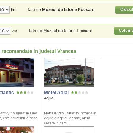
Calcu
fata de
Muzeul de Istorie Focsani
km
Calcul
fata de Muzeul de Istorie Focsani
km
i recomandate in judetul Vrancea
tlantic
Motel Adial
Adjud
lantic, inaugurat in luna
Motelul Adial, situat la intrarea in
, este situat intr-o zona
Adjud dinspre Focsani, ofera
cazare in cam ...