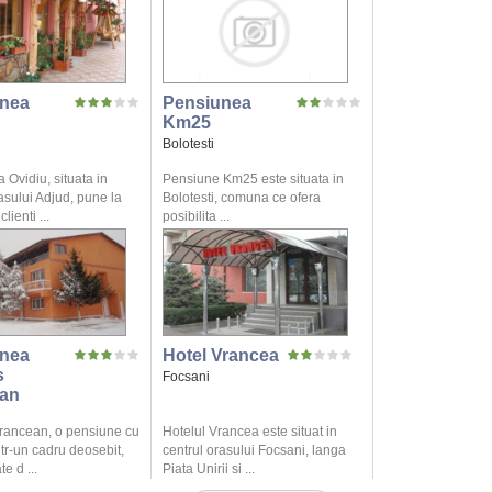
nea
Pensiunea
Km25
Bolotesti
Ovidiu, situata in
Pensiune Km25 este situata in
asului Adjud, pune la
Bolotesti, comuna ce ofera
lienti ...
posibilita ...
nea
Hotel Vrancea
s
Focsani
an
rancean, o pensiune cu
Hotelul Vrancea este situat in
ntr-un cadru deosebit,
centrul orasului Focsani, langa
e d ...
Piata Unirii si ...