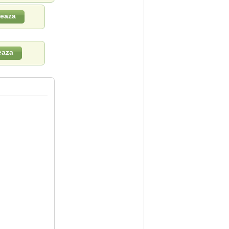
leaza
eaza