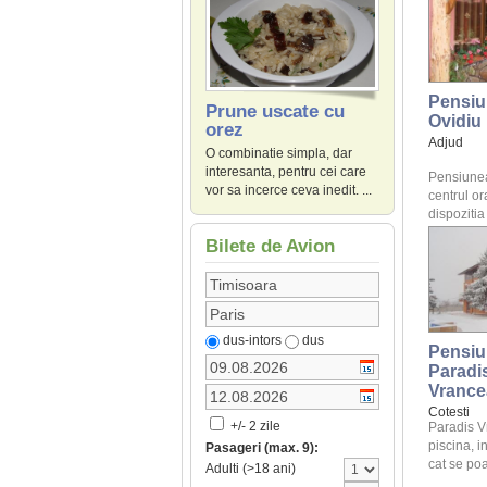
Pensiu
Prune uscate cu
Ovidiu
orez
Adjud
O combinatie simpla, dar
interesanta, pentru cei care
Pensiunea 
vor sa incerce ceva inedit. ...
centrul or
dispozitia c
Bilete de Avion
dus-intors
dus
Pensiu
Paradi
Vrance
Cotesti
+/- 2 zile
Paradis V
piscina, i
Pasageri (max. 9):
cat se poat
Adulti (>18 ani)