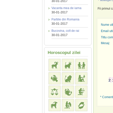
+ adauga c
30-01-2017
Vacanta mea de iarna
Fii primul 
30-01-2017
Partiile din Romania
30-01-2017
Nume util
Bucovina, colt de rai
Email uti
30-01-2017
Titlu com
Mesaj:
Horoscopul zilei
* Comenta