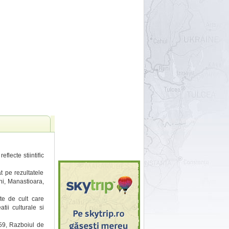
flecte stiintific
t pe rezultatele
ni, Manastioara,
te de cult care
tii culturale si
59, Razboiul de