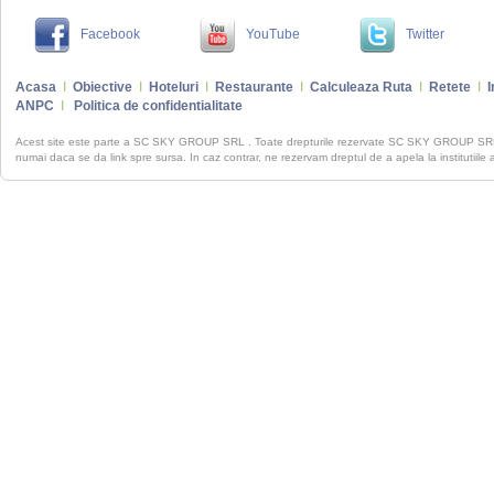
Facebook
YouTube
Twitter
Acasa
I
Obiective
I
Hoteluri
I
Restaurante
I
Calculeaza Ruta
I
Retete
I
I
ANPC
I
Politica de confidentialitate
Acest site este parte a SC SKY GROUP SRL . Toate drepturile rezervate SC SKY GROUP S
numai daca se da link spre sursa. In caz contrar, ne rezervam dreptul de a apela la institutiile 