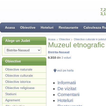
7,
3,
Acasa
Obiective
Hoteluri
Restaurante
Calculeaza R
Acasa
Obiective
Obiective culturale in judetu
Alege un Judet
Muzeul etnografic 
Bistrita-Nasaud
9.3
/
10
din
3
voturi
Obiective
Obiective naturale
vezi pe harta
Obiective culturale
Obiective istorice
Informatii
Obiective religioase
De vizitat
Statiuni
Comentarii
Hoteluri
Agrement