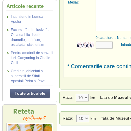
Mesaj:
Articole recente
Incursiune in Lumea
Apelor
Excursie "all-inclusive" la
Cetatea Lita: istorie,
0
caractere :: Numar 
drumetie, alpinism,
escalada, cicloturism
Introd
Pentru amatorii de senzatii
tari: Canyoning in Cheile
Cetii
* Comentariile care contin
Credinte, obiceiuri si
superstitii de Sfintii
Apostoli Petru si Pavel
Toate articolele
Raza:
fata de
Muzeul e
km
Raza:
fata de Muzeul e
km