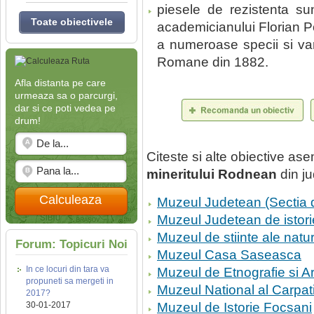
piesele de rezistenta su
Toate obiectivele
academicianului Florian Po
a numeroase specii si var
Romane din 1882.
Afla distanta pe care
urmeaza sa o parcurgi,
dar si ce poti vedea pe
drum!
Citeste si alte obiective a
mineritului Rodnean
din ju
Calculeaza
Muzeul Judetean (Sectia d
Muzeul Judetean de istorie
Muzeul de stiinte ale natur
Forum: Topicuri Noi
Muzeul Casa Saseasca
In ce locuri din tara va
Muzeul de Etnografie si 
propuneti sa mergeti in
Muzeul National al Carpati
2017?
30-01-2017
Muzeul de Istorie Focsani