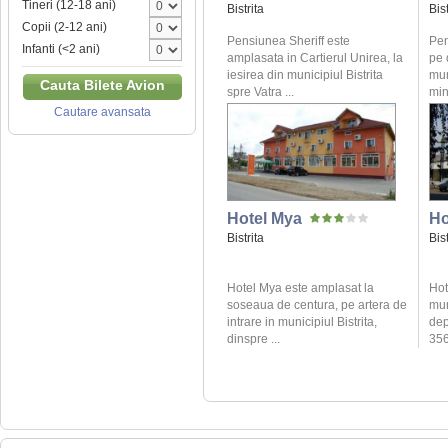
Tineri (12-18 ani)
Bistrita
Bist
Copii (2-12 ani)
Pensiunea Sheriff este
Pen
Infanti (<2 ani)
amplasata in Cartierul Unirea, la
pe 
iesirea din municipiul Bistrita
mun
Cauta Bilete Avion
spre Vatra ...
min
Cautare avansata
Hotel Mya
Ho
Bistrita
Bist
Hotel Mya este amplasat la
Hot
soseaua de centura, pe artera de
mun
intrare in municipiul Bistrita,
dep
dinspre ...
356