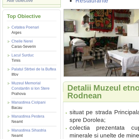
Restaurante
Alte obiective
Top Obiective
Cetatea Poenari
Arges
Cheile Nerei
Caras-Severin
Lacul Surduc
Timis
Palatul Stirbei de la Buftea
Ilfov
Muzeul Memorial
Detalii Muzeul etno
Constantin si Ion Stere
Rodnean
Prahova
Manastirea Ciolpani
Bacau
situat pe strada Principa
Manastirea Pestera
spre Dorolea;
Neamt
colectia prezentata cu
Manastirea Sihastria
minerale si unelte de miner
Neamt