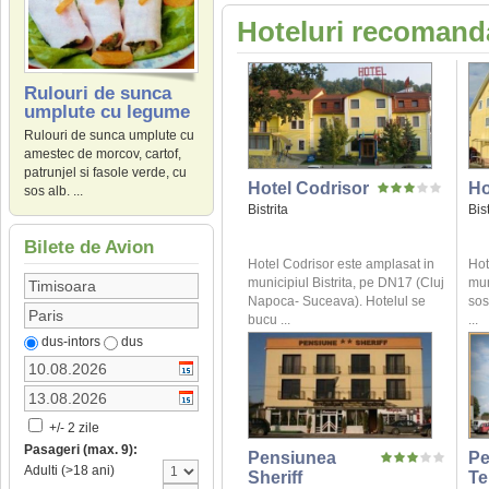
Hoteluri recomanda
Rulouri de sunca
umplute cu legume
Rulouri de sunca umplute cu
amestec de morcov, cartof,
patrunjel si fasole verde, cu
Hotel Codrisor
Ho
sos alb. ...
Bistrita
Bist
Bilete de Avion
Hotel Codrisor este amplasat in
Hot
municipiul Bistrita, pe DN17 (Cluj
mun
Napoca- Suceava). Hotelul se
sos
bucu ...
...
dus-intors
dus
+/- 2 zile
Pasageri (max. 9):
Pensiunea
Pe
Adulti (>18 ani)
Sheriff
Te