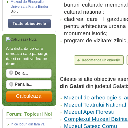
Muzeul de Etnografie
bunuri culturale memorial
Universala Franz Binder
cultural national;
Sibiu
cladirea care il gazduie
Toate obiectivele
pentru arhitectura urbana 
monument istoric;
program de vizitare: zilnic,
Afla distanta pe care
urmeaza sa o parcurgi,
dar si ce poti vedea pe
drum!
Citeste si alte obiective a
din Galati
din judetul Galati
Calculeaza
Muzeul de arheologie si a
Muzeul Teatrului National
Muzeul Apei Floresti
Forum: Topicuri Noi
Complexul Muzeal Bistrit
In ce locuri din tara va
Muzeul Satesc Cornu