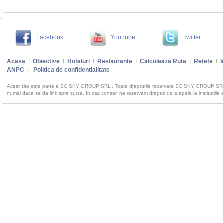
Facebook
YouTube
Twitter
Acasa
I
Obiective
I
Hoteluri
I
Restaurante
I
Calculeaza Ruta
I
Retete
I
I
ANPC
I
Politica de confidentialitate
Acest site este parte a SC SKY GROUP SRL . Toate drepturile rezervate SC SKY GROUP S
numai daca se da link spre sursa. In caz contrar, ne rezervam dreptul de a apela la institutiile 