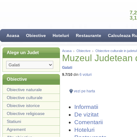
7,
3,
Acasa
Obiective
Hoteluri
Restaurante
Calculeaza R
Acasa
Obiective
Obiective culturale in judetul
Alege un Judet
Muzeul Judetean de
Galati
9.7
/
10
din
6
voturi
Obiective
Obiective naturale
vezi pe harta
Obiective culturale
Obiective istorice
Informatii
Obiective religioase
De vizitat
Statiuni
Comentarii
Hoteluri
Agrement