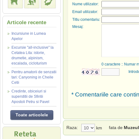
Nume utilizator:
Email utilizator:
Titlu comentariu:
Articole recente
Mesaj:
Incursiune in Lumea
Apelor
Excursie "all-inclusive" la
Cetatea Lita: istorie,
drumetie, alpinism,
escalada, cicloturism
0
caractere :: Numar 
Introd
Pentru amatorii de senzatii
tari: Canyoning in Cheile
Cetii
Credinte, obiceiuri si
* Comentariile care contin
superstitii de Sfintii
Apostoli Petru si Pavel
Toate articolele
Raza:
fata de
Muzeul 
km