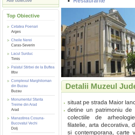
Restaurante
Alte obiective
Top Obiective
Cetatea Poenari
Arges
Cheile Nerei
Caras-Severin
Lacul Surduc
Timis
Palatul Stirbei de la Buftea
Ilfov
Complexul Marghiloman
Detalii Muzeul Jude
din Buzau
Buzau
Monumentul Sfanta
situat pe strada Maior Ianc
Treime din Arad
detine un patrimoniu de
Arad
colectiile de arheologi
Manastirea Cosuna-
Bucovatul Vechi
filatelie, arta decorativa
Dolj
si contemporana, carte ve