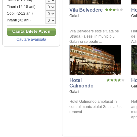
Adulti (>18 ani)
Tineri (12-18 ani)
Vila Belvedere
Ho
Copii (2-12 ani)
Galati
Gal
Infanti (<2 ani)
Cauta Bilete Avion
Vila Belvedere este situata pe
Hot
Strada Falezei in municipiul
de 
Cautare avansata
Galati si se poate ...
Adm
Hotel
Ho
Galmondo
Gal
Galati
Hotel Galmondo amplasat in
Hot
centrul municipiului Galati a fost
amp
renovat ...
mun
apr