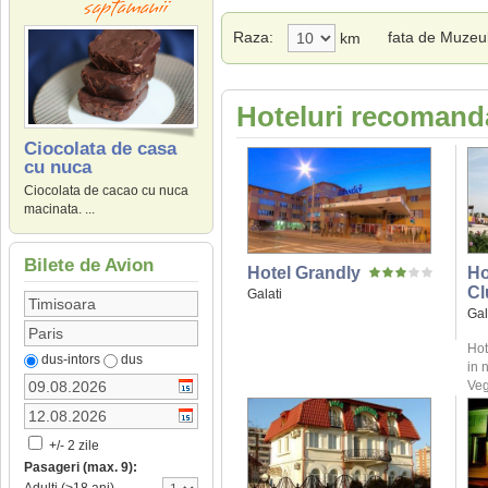
Raza:
fata de Muzeul
km
Hoteluri recomanda
Ciocolata de casa
cu nuca
Ciocolata de cacao cu nuca
macinata. ...
Bilete de Avion
Hotel Grandly
Ho
Cl
Galati
Gal
Hot
dus-intors
dus
in 
Veg
+/- 2 zile
Pasageri (max. 9):