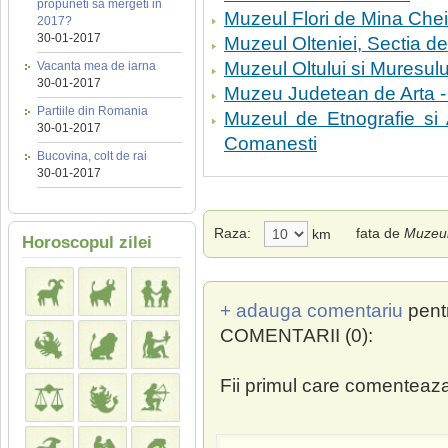
propuneti sa mergeti in
Muzeul Flori de Mina Che
2017?
30-01-2017
Muzeul Olteniei, Sectia de 
Muzeul Oltului si Muresul
Vacanta mea de iarna
30-01-2017
Muzeu Judetean de Arta - 
Partiile din Romania
Muzeul de Etnografie si
30-01-2017
Comanesti
Bucovina, colt de rai
30-01-2017
Raza:
fata de
Muzeul
km
Horoscopul zilei
+ adauga comentariu
pent
COMENTARII (0):
Fii primul care comenteaza