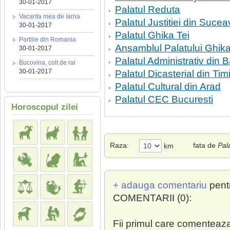
30-01-2017
Palatul Reduta
Vacanta mea de iarna
Palatul Justitiei din Suce
30-01-2017
Palatul Ghika Tei
Partiile din Romania
Ansamblul Palatului Ghik
30-01-2017
Palatul Administrativ din 
Bucovina, colt de rai
30-01-2017
Palatul Dicasterial din Ti
Palatul Cultural din Arad
Palatul CEC Bucuresti
Horoscopul zilei
Raza:
fata de
Pal
km
+ adauga comentariu
pent
COMENTARII (0):
Fii primul care comenteaza