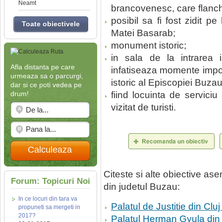
Neamt
brancovenesc, care flanche
posibil sa fi fost zidit p
Toate obiectivele
Matei Basarab;
monument istoric;
in sala de la intrarea 
Afla distanta pe care
infatiseaza momente import
urmeaza sa o parcurgi,
istoric al Episcopiei Buzau
dar si ce poti vedea pe
drum!
fiind locuinta de serviciu
vizitat de turisti.
Calculeaza
Citeste si alte obiective a
Forum: Topicuri Noi
din judetul Buzau:
In ce locuri din tara va
Palatul de Justitie din Cl
propuneti sa mergeti in
2017?
Palatul Herman Gyula din