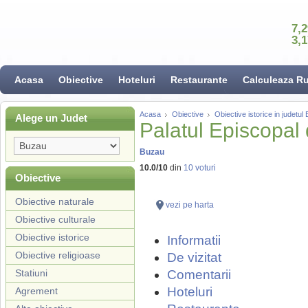
7,
3,
Acasa
Obiective
Hoteluri
Restaurante
Calculeaza R
Acasa
Obiective
Obiective istorice in judetul
Alege un Judet
Palatul Episcopal
Buzau
10.0
/
10
din
10
voturi
Obiective
Obiective naturale
vezi pe harta
Obiective culturale
Obiective istorice
Informatii
Obiective religioase
De vizitat
Statiuni
Comentarii
Hoteluri
Agrement