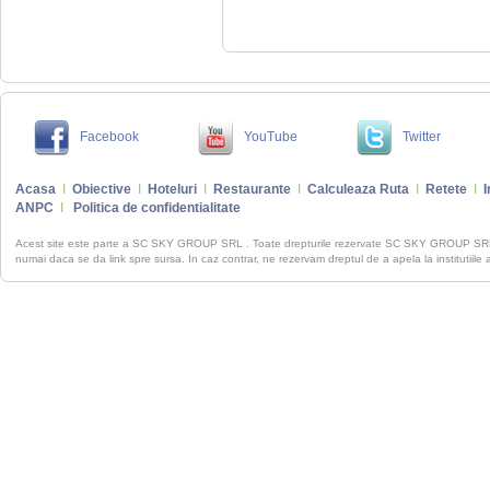
Facebook
YouTube
Twitter
Acasa
I
Obiective
I
Hoteluri
I
Restaurante
I
Calculeaza Ruta
I
Retete
I
I
ANPC
I
Politica de confidentialitate
Acest site este parte a SC SKY GROUP SRL . Toate drepturile rezervate SC SKY GROUP S
numai daca se da link spre sursa. In caz contrar, ne rezervam dreptul de a apela la institutiile 