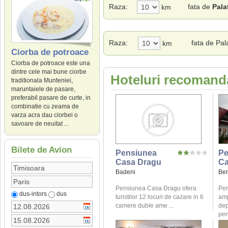
Raza:
fata de
Pala
km
Raza:
fata de Pal
km
Ciorba de potroace
Ciorba de potroace este una
dintre cele mai bune ciorbe
Hoteluri recomanda
traditionala Munteniei,
maruntaiele de pasare,
preferabil pasare de curte, in
combinatie cu zeama de
varza acra dau ciorbei o
savoare de neuitat ...
Bilete de Avion
Pensiunea
Pe
Casa Dragu
Ca
Badeni
Be
Pensiunea Casa Dragu ofera
Pen
dus-intors
dus
turistilor 12 locuri de cazare in 6
amp
camere duble ame ...
dep
pen