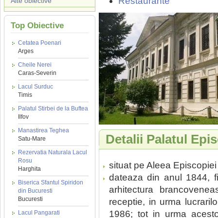
Restaurante
Alte obiective
Top Obiective
Cetatea Poenari
Arges
Cheile Nerei
Caras-Severin
Lacul Surduc
Timis
Palatul Stirbei de la Buftea
Ilfov
Manastirea Teghea
Detalii Palatul Ep
Satu-Mare
Rezervatia Naturala Lacul
Rosu
situat pe Aleea Episcopiei
Harghita
dateaza din anul 1844, fi
Biserica Sfantul Spiridon
arhitectura brancovenea
din Bucuresti
Bucuresti
receptie, in urma lucraril
1986; tot in urma acestor 
Lacul Pangarati