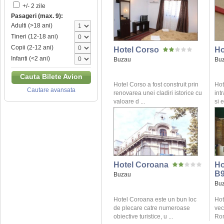
+/- 2 zile
Pasageri (max. 9):
Adulti (>18 ani)
Tineri (12-18 ani)
Copii (2-12 ani)
Hotel Corso
Ho
Infanti (<2 ani)
Buzau
Bu
Cauta Bilete Avion
Hotel Corso a fost construit prin
Hot
Cautare avansata
renovarea unei cladiri istorice cu
int
valoare d ...
si e
Hotel Coroana
Ho
B
Buzau
Bu
Hotel Coroana este un bun loc
Hot
de plecare catre numeroase
vec
obiective turistice, u ...
Rom