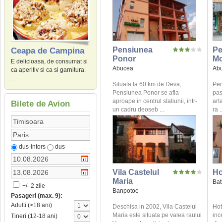
Pensiunea
Pe
Ceapa de Campina
Ponor
Mo
E delicioasa, de consumat si
Abucea
Ab
ca aperitiv si ca si garnitura.
...
Situata la 60 km de Deva,
Pen
Pensiunea Ponor se afla
pas
aproape in centrul statiunii, intr-
art
Bilete de Avion
un cadru deoseb ...
ra .
dus-intors
dus
Vila Castelul
Ho
Maria
Bat
+/- 2 zile
Banpotoc
Pasageri (max. 9):
Adulti (>18 ani)
Deschisa in 2002, Vila Castelul
Hot
Maria este situata pe valea raului
inc
Tineri (12-18 ani)