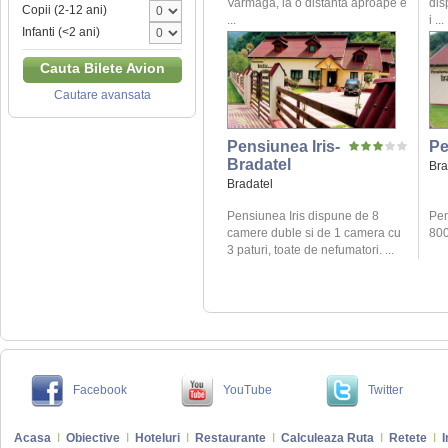
Varmaga, la o distanta aproape e
dis
Copii (2-12 ani)
...
i ...
Infanti (<2 ani)
Cauta Bilete Avion
Cautare avansata
Pensiunea Iris-
Pe
Bradatel
Bra
Bradatel
Pensiunea Iris dispune de 8
Pen
camere duble si de 1 camera cu
800 
3 paturi, toate de nefumatori. ...
Facebook
YouTube
Twitter
Acasa
I
Obiective
I
Hoteluri
I
Restaurante
I
Calculeaza Ruta
I
Retete
I
I