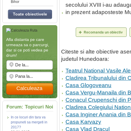
Bihor
secolului XVIII i-au adaug
in prezent adaposteste M
Toate obiectivele
Afla distanta pe care
urmeaza sa o parcurgi,
dar si ce poti vedea pe
Citeste si alte obiective a
drum!
judetul Hunedoara:
Teatrul National Vasile Al
Cladirea Tribunalului din 
Casa Glogoveanu
Calculeaza
Casa Vergu-Manaila din 
Conacul Crupenschi din P
Forum: Topicuri Noi
Cladirea Colegiului Nation
Casa Inginer Anania din 
In ce locuri din tara va
Casa Karvazy
propuneti sa mergeti in
2017?
Casa Vlad Dracul