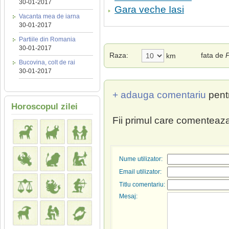
30-01-2017
Gara veche Iasi
Vacanta mea de iarna
30-01-2017
Partiile din Romania
30-01-2017
Raza:
fata de
P
km
Bucovina, colt de rai
30-01-2017
+ adauga comentariu
pent
Horoscopul zilei
Fii primul care comenteaza
Nume utilizator:
Email utilizator:
Titlu comentariu:
Mesaj: