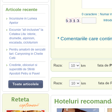
Articole recente
0
caractere :: Numar 
Incursiune in Lumea
Introd
Apelor
Excursie "all-inclusive" la
Cetatea Lita: istorie,
* Comentariile care contin
drumetie, alpinism,
escalada, cicloturism
Pentru amatorii de senzatii
tari: Canyoning in Cheile
Cetii
Credinte, obiceiuri si
Raza:
fata de
P
km
superstitii de Sfintii
Apostoli Petru si Pavel
Raza:
fata de 
km
Toate articolele
Hoteluri recomand