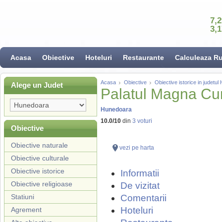
7,
3,
Acasa
Obiective
Hoteluri
Restaurante
Calculeaza R
Acasa
Obiective
Obiective istorice in judetu
Alege un Judet
Palatul Magna Cu
Hunedoara
10.0
/
10
din
3
voturi
Obiective
Obiective naturale
vezi pe harta
Obiective culturale
Obiective istorice
Informatii
Obiective religioase
De vizitat
Statiuni
Comentarii
Hoteluri
Agrement