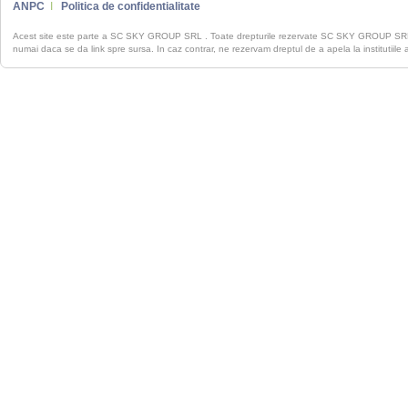
ANPC
I
Politica de confidentialitate
Acest site este parte a SC SKY GROUP SRL . Toate drepturile rezervate SC SKY GROUP S
numai daca se da link spre sursa. In caz contrar, ne rezervam dreptul de a apela la institutiile 