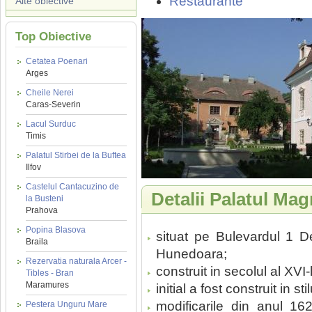
Restaurante
Alte obiective
Top Obiective
Cetatea Poenari
Arges
Cheile Nerei
Caras-Severin
Lacul Surduc
Timis
Palatul Stirbei de la Buftea
Ilfov
Castelul Cantacuzino de
Detalii Palatul Ma
la Busteni
Prahova
Popina Blasova
situat pe Bulevardul 1 De
Braila
Hunedoara;
Rezervatia naturala Arcer -
construit in secolul al XVI-
Tibles - Bran
Maramures
initial a fost construit in st
modificarile din anul 1
Pestera Unguru Mare