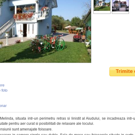
Trimite 
ere
 foto
onar
elinda, situata intr-un perimetru retras si linistit al Aiudului, se incadreaza intr
tate pentru aer curat si posibilitati de relaxare ale locului.
ensiunii sunt amenajate foisoare.