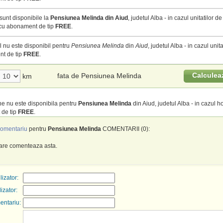
sunt disponibile la
Pensiunea Melinda din Aiud
, judetul Alba - in cazul unitatilor d
 cu abonament de tip
FREE
.
 nu este disponibil pentru
Pensiunea Melinda
din
Aiud
, judetul Alba - in cazul unita
t de tip
FREE
.
Calculea
fata de Pensiunea Melinda
km
e nu este disponibila pentru
Pensiunea Melinda
din Aiud, judetul Alba - in cazul ho
de tip
FREE
.
omentariu
pentru
Pensiunea Melinda
COMENTARII (0):
care comenteaza asta.
izator:
lizator:
entariu: