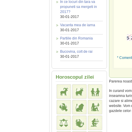
In ce locuri din tara va
propuneti sa mergeti in
2017?
30-01-2017
Vacanta mea de iarna
30-01-2017
Partiile din Romania
30-01-2017
Bucovina, colt de rai
30-01-2017
* Comenta
Horoscopul zilei
Parerea noas
In curand vom 
inseamna turis
cazare si alim
website. Vom de
gazdele celor c