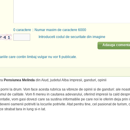
0
caractere :: Numar maxim de caractere 6000
Introduceti codul de securitate din imagine
Adauga comenta
riile care contin limbaj vulgar nu vor fi publicate.
tra
Pensiunea Melinda
din Aiud, judetul Alba impresii, ganduri, opinii
porni la drum. Vom face acesta rubrica sa vibreze de opinii si de ganduri: ale noas
mul de calitate. Vom fi mereu in cautarea adevarului, oferind impresii la cald despre
entatie, vom gasi dovezi care sa sustina informatiile pe care noi le oferim deja prin 
veni oamenii potriviti la locurile potrivite. Atat pentru tine, cel pasionat de turism, c
e strabat tara in lung si-n lat.