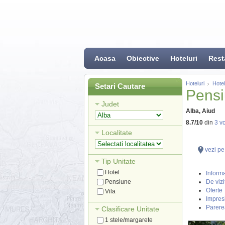
Acasa
Obiective
Hoteluri
Rest
Hoteluri
Hotel
Setari Cautare
Pensi
Judet
Alba, Aiud
8.7
/
10
din
3
vo
Localitate
vezi pe
Tip Unitate
Hotel
Informa
Pensiune
De vizi
Oferte
Vila
Impresi
Parere
Clasificare Unitate
1 stele/margarete