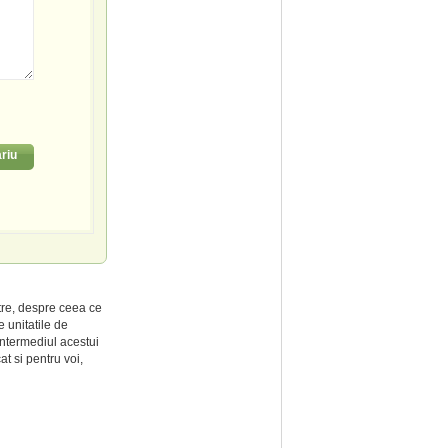
riu
tre, despre ceea ce
 unitatile de
intermediul acestui
at si pentru voi,