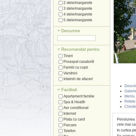
2 stele/margarete
3 stele/margarete
4 stele/margarete
5 stele/margarete
Denumire
Recomandat pentru
Tineri
Proaspat casatoriti
Familii cu copii
Varstnici
Intalniri de afaceri
Descri
Facilitati
Galerie
Apartament familie
Meniu
Retete
Spa & Health
Chesti
Aer conditionat
Internet
Plata cu card
Pensiunea M
cele mai cau
Parcare
In curtea p
Telefon