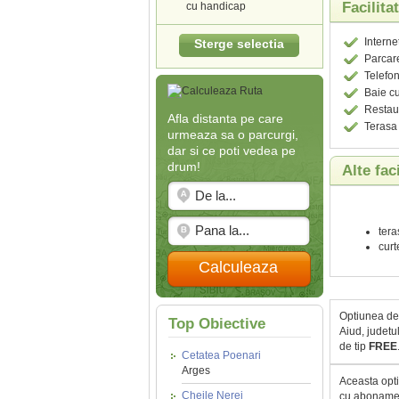
Facilita
cu handicap
Interne
Sterge selectia
Parcar
Telefo
Baie c
Restau
Afla distanta pe care
Terasa
urmeaza sa o parcurgi,
dar si ce poti vedea pe
drum!
Alte fac
tera
curt
Calculeaza
Optiunea de 
Top Obiective
Aiud, judetu
de tip
FREE
Cetatea Poenari
Arges
Aceasta opti
Cheile Nerei
cu abonamen