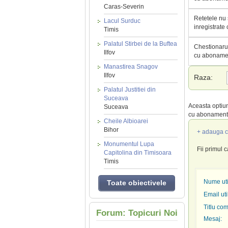
Caras-Severin
Retetele nu 
Lacul Surduc
inregistrate
Timis
Palatul Stirbei de la Buftea
Chestionarul
Ilfov
cu abonamen
Manastirea Snagov
Ilfov
Raza:
Palatul Justitiei din
Suceava
Aceasta optiun
Suceava
cu abonament 
Cheile Albioarei
Bihor
+ adauga c
Monumentul Lupa
Fii primul 
Capitolina din Timisoara
Timis
Nume util
Toate obiectivele
Email uti
Titlu com
Forum: Topicuri Noi
Mesaj: