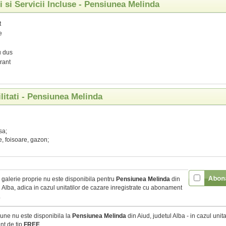
ti si Servicii Incluse - Pensiunea Melinda
t
e
n
u dus
rant
ilitati - Pensiunea Melinda
sa;
e, foisoare, gazon;
galerie proprie nu este disponibila pentru
Pensiunea Melinda
din
l Alba, adica in cazul unitatilor de cazare inregistrate cu abonament
.
une nu este disponibila la
Pensiunea Melinda
din Aiud, judetul Alba - in cazul unita
t de tip
FREE
.