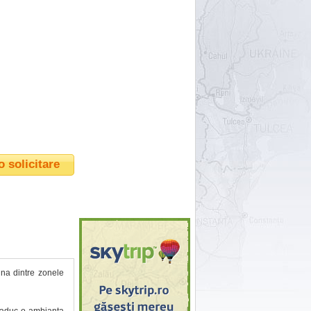
o solicitare
-una dintre zonele