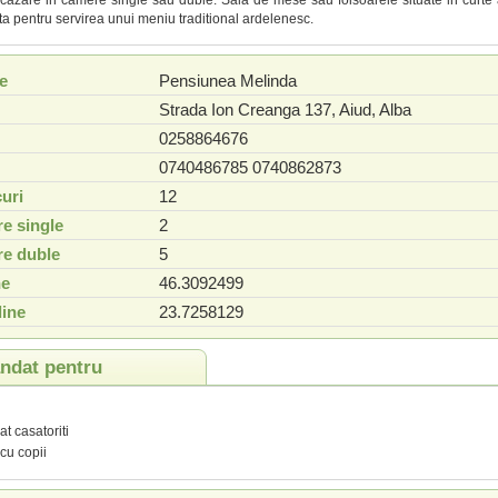
cazare in camere single sau duble. Sala de mese sau foisoarele situate in curt
ta pentru servirea unui meniu traditional ardelenesc.
e
Pensiunea Melinda
Strada Ion Creanga 137
,
Aiud
,
Alba
0258864676
0740486785 0740862873
uri
12
e single
2
e duble
5
ne
46.3092499
ine
23.7258129
dat pentru
t casatoriti
 cu copii