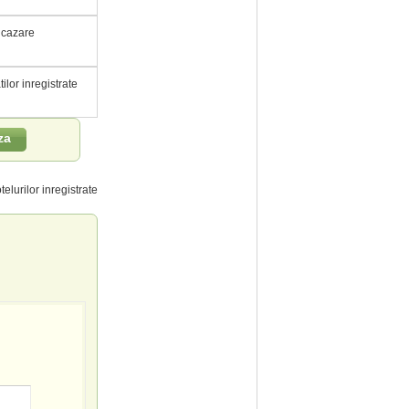
e cazare
tilor inregistrate
za
telurilor inregistrate