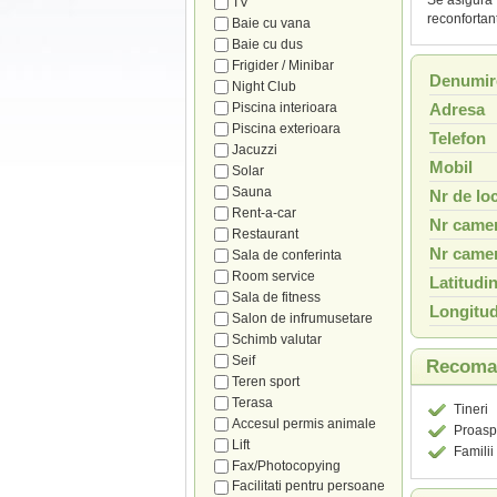
Se asigura 
TV
reconfortan
Baie cu vana
Baie cu dus
Frigider / Minibar
Denumir
Night Club
Piscina interioara
Adresa
Piscina exterioara
Telefon
Jacuzzi
Mobil
Solar
Sauna
Nr de loc
Rent-a-car
Nr camer
Restaurant
Nr camer
Sala de conferinta
Room service
Latitudi
Sala de fitness
Longitud
Salon de infrumusetare
Schimb valutar
Seif
Recoman
Teren sport
Terasa
Tineri
Accesul permis animale
Proaspa
Lift
Familii
Fax/Photocopying
Facilitati pentru persoane