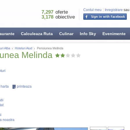
Contul meu
Inregistrare
sau
7,297
oferte
3,178
obiective
aurante
Calculeaza Ruta
Culinar
Info Sky
Evenimente
uri Alba
Hoteluri Aiud
Pensiunea Melinda
unea Melinda
turi
 harta
printeaza
tii
tat
i
a noastra