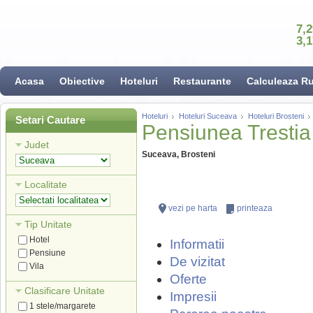
7,
3,
Acasa
Obiective
Hoteluri
Restaurante
Calculeaza R
Hoteluri
Hoteluri Suceava
Hoteluri Brosteni
Setari Cautare
Pensiunea Trestia
Judet
Suceava, Brosteni
Localitate
vezi pe harta
printeaza
Tip Unitate
Hotel
Informatii
Pensiune
De vizitat
Vila
Oferte
Clasificare Unitate
Impresii
1 stele/margarete