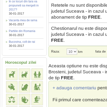
In ce locuri din tara va
Retetele nu sunt disponibil
propuneti sa mergeti in
2017?
judetul Suceava - in cazul u
30-01-2017
abonament de tip
FREE
.
Vacanta mea de iarna
30-01-2017
Chestionarul nu este dispon
Partiile din Romania
judetul Suceava - in cazul u
30-01-2017
FREE
.
Bucovina, colt de rai
30-01-2017
Raza:
fata de
km
Horoscopul zilei
Aceasta optiune nu este dis
Brosteni, judetul Suceava - i
de tip
FREE
.
+ adauga comentariu
pent
Fii primul care comenteaza