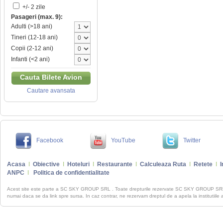
+/- 2 zile
Pasageri (max. 9):
Adulti (>18 ani)
Tineri (12-18 ani)
Copii (2-12 ani)
Infanti (<2 ani)
Cauta Bilete Avion
Cautare avansata
Facebook
YouTube
Twitter
Acasa
I
Obiective
I
Hoteluri
I
Restaurante
I
Calculeaza Ruta
I
Retete
I
I
ANPC
I
Politica de confidentialitate
Acest site este parte a SC SKY GROUP SRL . Toate drepturile rezervate SC SKY GROUP S
numai daca se da link spre sursa. In caz contrar, ne rezervam dreptul de a apela la institutiile 