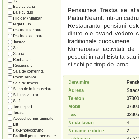
TV
Baie cu vana
Pensiunea Trestia se afla
Baie cu dus
Piatra Neamt, intr-un cadru 
Frigider / Minibar
Night Club
Restaurantul pensiunii este
Piscina interioara
dintre ele avand vedere spr
Piscina exterioara
traditionale bucovinene.
Jacuzzi
Solar
Numeroase activitati de 
Sauna
pescuit in raul Bistrita sau
Rent-a-car
si schi pe timp de iarna.
Restaurant
Sala de conferinta
Room service
Denumire
Pensi
Sala de fitness
Salon de infrumusetare
Adresa
Strada
Schimb valutar
Telefon
07300
Seif
Mobil
07300
Teren sport
Terasa
Fax
02305
Accesul permis animale
Nr de locuri
4
Lift
Nr camere duble
2
Fax/Photocopying
Facilitati pentru persoane
Latitudine
47.24