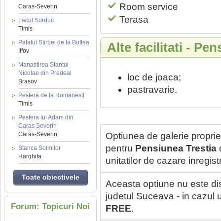
Room service
Caras-Severin
Terasa
Lacul Surduc
Timis
Palatul Stirbei de la Buftea
Alte facilitati - Pe
Ilfov
Manastirea Sfantul
Nicolae din Predeal
loc de joaca;
Brasov
pastravarie.
Pestera de la Romanesti
Timis
Pestera lui Adam din
Caras Severin
Caras-Severin
Optiunea de galerie proprie
pentru
Pensiunea Trestia
d
Stanca Soimilor
Harghita
unitatilor de cazare inregi
Toate obiectivele
Aceasta optiune nu este di
judetul Suceava - in cazul u
Forum: Topicuri Noi
FREE
.