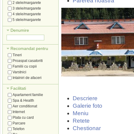
Parerea noastra
2 stele/margarete
3 stele/margarete
4 stele/margarete
5 stele/margarete
Denumire
Recomandat pentru
Tineri
Proaspat casatoriti
Familii cu copii
Varstnici
Intalniri de afaceri
Facilitati
Apartament familie
Descriere
Spa & Health
Galerie foto
Aer conditionat
Internet
Meniu
Plata cu card
Retete
Parcare
Chestionar
Telefon