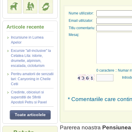
Nume utilizator:
Email utilizator:
Articole recente
Titlu comentariu:
Mesaj:
Incursiune in Lumea
Apelor
Excursie "all-inclusive" la
Cetatea Lita: istorie,
drumetie, alpinism,
escalada, cicloturism
0
caractere :: Numar 
Pentru amatorii de senzatii
Introd
tari: Canyoning in Cheile
Cetii
Credinte, obiceiuri si
superstitii de Sfintii
* Comentariile care contin
Apostoli Petru si Pavel
Toate articolele
Parerea noastra
Pensiunea 