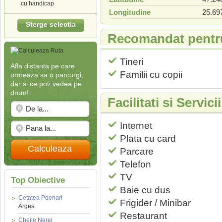
cu handicap
Longitudine
25.69
Sterge selectia
Recomandat pentr
Tineri
Afla distanta pe care
Familii cu copii
urmeaza sa o parcurgi,
dar si ce poti vedea pe
drum!
Facilitati si Servic
Internet
Plata cu card
Calculeaza
Parcare
Telefon
TV
Top Obiective
Baie cu dus
Cetatea Poenari
Frigider / Minibar
Arges
Restaurant
Cheile Nerei