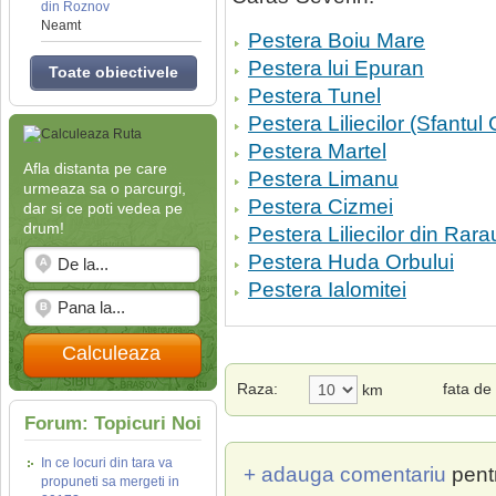
din Roznov
Neamt
Pestera Boiu Mare
Pestera lui Epuran
Toate obiectivele
Pestera Tunel
Pestera Liliecilor (Sfantul 
Pestera Martel
Afla distanta pe care
Pestera Limanu
urmeaza sa o parcurgi,
Pestera Cizmei
dar si ce poti vedea pe
drum!
Pestera Liliecilor din Rara
Pestera Huda Orbului
Pestera Ialomitei
Calculeaza
Raza:
fata de
km
Forum: Topicuri Noi
In ce locuri din tara va
+ adauga comentariu
pent
propuneti sa mergeti in