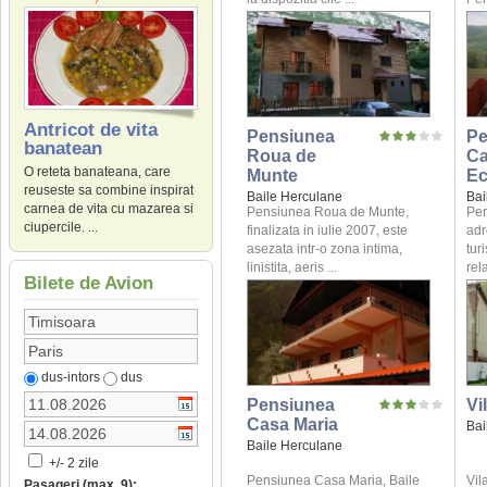
Antricot de vita
Pensiunea
Pe
banatean
Roua de
C
O reteta banateana, care
Munte
Ec
reuseste sa combine inspirat
Baile Herculane
Bai
carnea de vita cu mazarea si
Pensiunea Roua de Munte,
Pen
ciupercile. ...
finalizata in iulie 2007, este
adr
asezata intr-o zona intima,
tur
linistita, aeris ...
rela
Bilete de Avion
dus-intors
dus
Pensiunea
Vi
Casa Maria
Bai
Baile Herculane
+/- 2 zile
Pensiunea Casa Maria, Baile
Vil
Pasageri (max. 9):