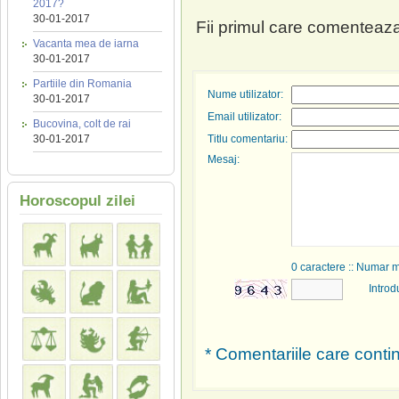
2017?
30-01-2017
Fii primul care comenteaza
Vacanta mea de iarna
30-01-2017
Partiile din Romania
Nume utilizator:
30-01-2017
Email utilizator:
Bucovina, colt de rai
30-01-2017
Titlu comentariu:
Mesaj:
Horoscopul zilei
0
caractere :: Numar 
Introd
* Comentariile care contin