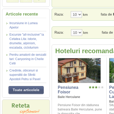
Articole recente
Raza:
fata de
km
Incursiune in Lumea
Apelor
Raza:
fata de 
km
Excursie "all-inclusive" la
Cetatea Lita: istorie,
drumetie, alpinism,
escalada, cicloturism
Hoteluri recomanda
Pentru amatorii de senzatii
tari: Canyoning in Cheile
Cetii
Credinte, obiceiuri si
superstitii de Sfintii
Apostoli Petru si Pavel
Pensiunea
Pe
Toate articolele
Foisor
Cu
La
Baile Herculane
Bai
Pensiune Foisor din statiunea
Sit
balneara Baile Herculane, pune
sta
la dispozitia clie ...
Pen