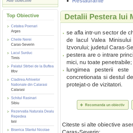
Restaurante
Alte obiective
Detalii Pestera lui M
Top Obiective
Cetatea Poenari
Arges
se afla intr-un sector de ch
de lacul Valea Minisulu
Cheile Nerei
Caras-Severin
Izvorului; judetul Caras-Se
Lacul Surduc
pestera are o intrare princ
Timis
mici, nu toate penetrabile;
Palatul Stirbei de la Buftea
lungimea pesterii est
Ilfov
concretionata si destul d
Cladirea Arhivelor
protejat-o de vizitatori.
Nationale din Calarasi
Calarasi
Schitul Rasinari
Sibiu
Rezervatia Naturala Dealu
Repedea
Iasi
Citeste si alte obiective a
Biserica Sfantul Nicolae
Caras-Severin: