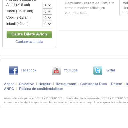
Herculane - cazare de 3 stele in
sta
Adulti (>18 ani)
camere modern utilate, cu
Her
Tineri (12-18 ani)
vedere la rau ...
pri
Copii (2-12 ani)
Infanti (<2 ani)
Cauta Bilete Avion
Cautare avansata
Facebook
YouTube
Twitter
Acasa
I
Obiective
I
Hoteluri
I
Restaurante
I
Calculeaza Ruta
I
Retete
I
I
ANPC
I
Politica de confidentialitate
Acest site este parte a SC SKY GROUP SRL . Toate drepturile rezervate SC SKY GROUP S
numai daca se da link spre sursa. In caz contrar, ne rezervam dreptul de a apela la institutiile 