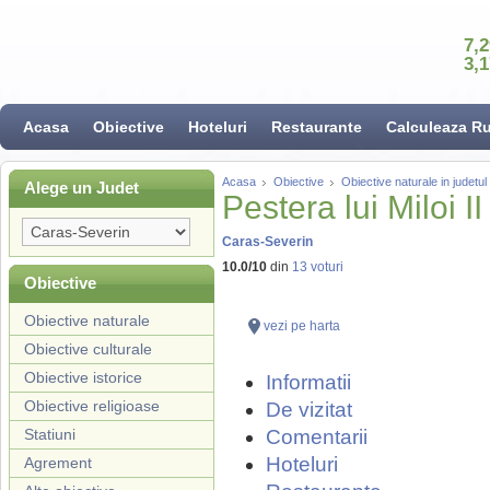
7,
3,
Acasa
Obiective
Hoteluri
Restaurante
Calculeaza R
Acasa
Obiective
Obiective naturale in judetu
Alege un Judet
Pestera lui Miloi II
Caras-Severin
10.0
/
10
din
13
voturi
Obiective
Obiective naturale
vezi pe harta
Obiective culturale
Obiective istorice
Informatii
Obiective religioase
De vizitat
Statiuni
Comentarii
Hoteluri
Agrement