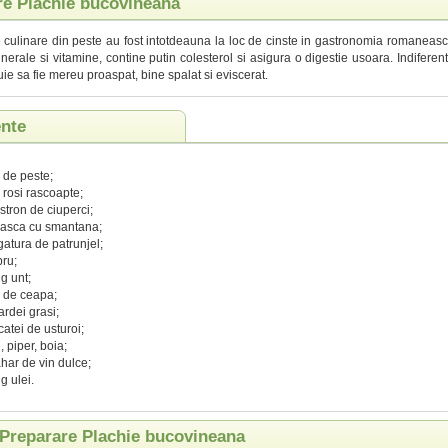
re Plachie bucovineana
 culinare din peste au fost intotdeauna la loc de cinste in gastronomia romaneasc
nerale si vitamine, contine putin colesterol si asigura o digestie usoara. Indiferen
ie sa fie mereu proaspat, bine spalat si eviscerat.
ente
 de peste;
 rosi rascoapte;
stron de ciuperci;
easca cu smantana;
gatura de patrunjel;
ru;
g unt;
 de ceapa;
ardei grasi;
catei de usturoi;
, piper, boia;
har de vin dulce;
g ulei.
Preparare Plachie bucovineana