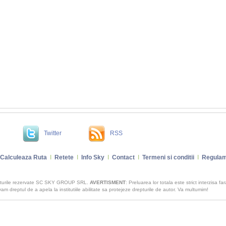
Twitter
RSS
Calculeaza Ruta
I
Retete
I
Info Sky
I
Contact
I
Termeni si conditii
I
Regulam
pturile rezervate SC SKY GROUP SRL.
AVERTISMENT
: Preluarea lor totala este strict interzisa fa
m dreptul de a apela la institutiile abilitate sa protejeze drepturile de autor. Va multumim!