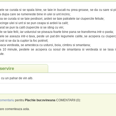
ele se curata si se spala bine, se taie in bucati nu prea groase, se da cu sare si pi
a dupa care se rumeneste bine in ulei si unt incins;
a se curata si se taie pestisori, ardeii se taie patratele iar ciupercile feliute;
ncinge ulei si unt si se pun ceapa si ardeii la calit;
rat se pun la calit ciupercile si se sting cu vin;
ile se taie felii, iar usturoiul se piseaza foarte bine pana se transforma intr-o pasta;
ele se aseaza intr-o tava, peste un pat din legumele calite, se acopera cu ciuperci,
osii si se da la cuptor la foc potrivit;
oaca verdeata, se amesteca cu usturoi, boia, cimbru si smantana;
 10 minute, pestele se acopera cu sosul de smantana si verdeata si se lasa i
te.
servire
 cu un pahar de vin alb.
omentariu
pentru
Plachie bucovineana
COMENTARII (0):
care comenteaza asta.