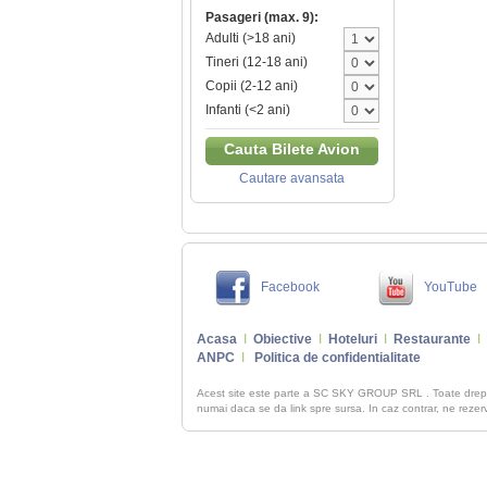
Pasageri (max. 9):
Adulti (>18 ani)
Tineri (12-18 ani)
Copii (2-12 ani)
Infanti (<2 ani)
Cauta Bilete Avion
Cautare avansata
Facebook
YouTube
Acasa
I
Obiective
I
Hoteluri
I
Restaurante
I
ANPC
I
Politica de confidentialitate
Acest site este parte a SC SKY GROUP SRL . Toate dre
numai daca se da link spre sursa. In caz contrar, ne rezerva