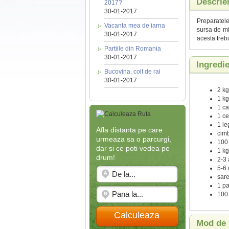
Descrie
2017?
30-01-2017
Preparatele
Vacanta mea de iarna
sursa de mi
30-01-2017
acesta trebu
Partiile din Romania
30-01-2017
Ingredi
Bucovina, colt de rai
30-01-2017
2 kg
1 kg
1 ca
1 c
1 le
Afla distanta pe care
cimb
urmeaza sa o parcurgi,
100 
dar si ce poti vedea pe
1 kg
drum!
2-3 
5-6 
sare
1 pa
100 
Calculeaza
Mod de 