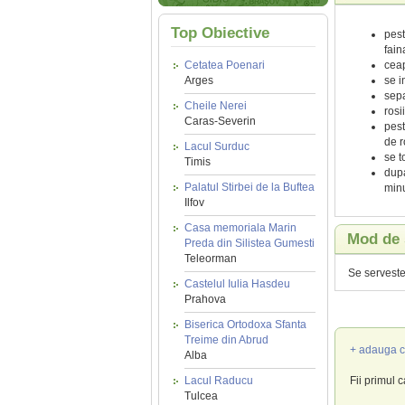
Top Obiective
pest
fain
ceap
Cetatea Poenari
se i
Arges
sepa
Cheile Nerei
rosi
Caras-Severin
pest
de r
Lacul Surduc
se t
Timis
dupa
Palatul Stirbei de la Buftea
minu
Ilfov
Casa memoriala Marin
Mod de 
Preda din Silistea Gumesti
Teleorman
Se serveste
Castelul Iulia Hasdeu
Prahova
Biserica Ortodoxa Sfanta
Treime din Abrud
+ adauga c
Alba
Fii primul 
Lacul Raducu
Tulcea