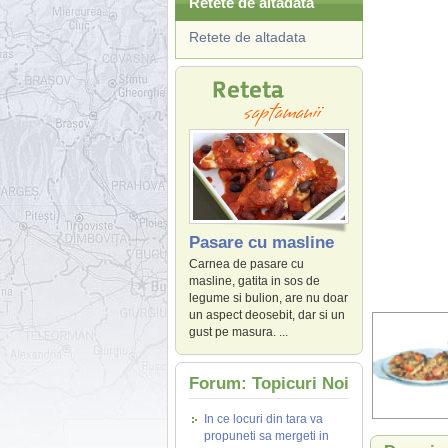
Retete de altadata
Retete de altadata
Pasare cu masline
Carnea de pasare cu
masline, gatita in sos de
legume si bulion, are nu doar
un aspect deosebit, dar si un
gust pe masura. ...
Forum: Topicuri Noi
In ce locuri din tara va
propuneti sa mergeti in