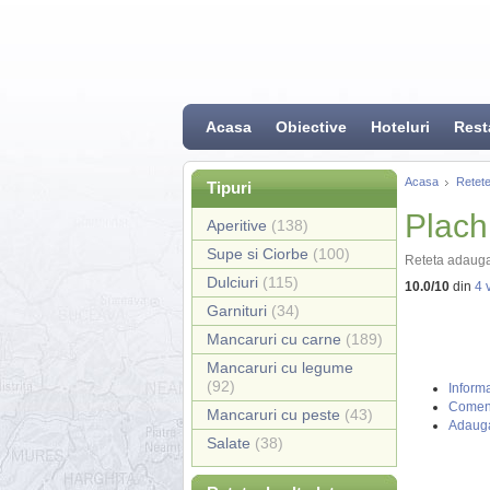
Acasa
Obiective
Hoteluri
Rest
Acasa
Retete
Tipuri
Plach
Aperitive
(138)
Supe si Ciorbe
(100)
Reteta adauga
Dulciuri
(115)
10.0
/
10
din
4
v
Garnituri
(34)
Mancaruri cu carne
(189)
Mancaruri cu legume
(92)
Informa
Coment
Mancaruri cu peste
(43)
Adauga
Salate
(38)