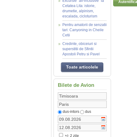
Excursie "all-inclusive" la
Autentific
Cetatea Lita: istorie,
drumetie, alpinism,
escalada, cicloturism
Pentru amatorii de senzatii
tari: Canyoning in Cheile
Cetii
Credinte, obiceiuri si
superstitii de Sfintii
Apostoli Petru si Pavel
Toate articolele
Bilete de Avion
dus-intors
dus
+/- 2 zile