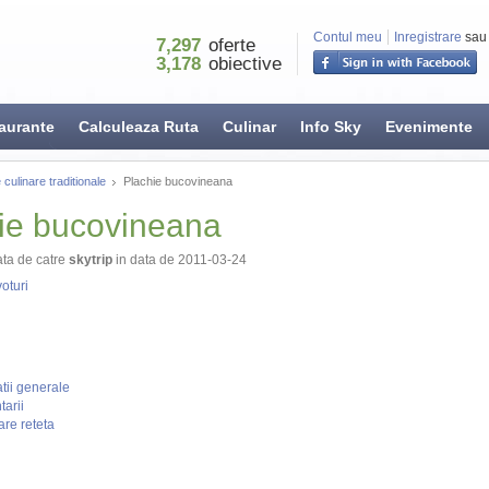
Contul meu
Inregistrare
sau
7,297
oferte
3,178
obiective
aurante
Calculeaza Ruta
Culinar
Info Sky
Evenimente
 culinare traditionale
Plachie bucovineana
ie bucovineana
ta de catre
skytrip
in data de 2011-03-24
oturi
tii generale
arii
re reteta