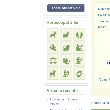
Toate obiectivele
Nume util
Email uti
Titlu com
Horoscopul zilei
Mesaj:
* Comenta
Articole recente
Incursiune in Lumea
Trebuie sa fit
Apelor