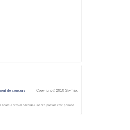
ent de concurs
Copyright © 2010 SkyTrip.
ra acordul scris al editorului, iar cea partiala este permisa