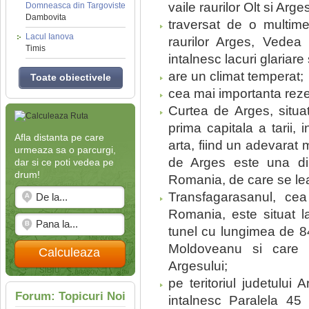
vaile raurilor Olt si Arge
Domneasca din Targoviste
Dambovita
traversat de o multime 
Lacul Ianova
raurilor Arges, Vedea
Timis
intalnesc lacuri glariare s
are un climat temperat;
Toate obiectivele
cea mai importanta rezer
Curtea de Arges, situa
prima capitala a tarii
Afla distanta pe care
arta, fiind un adevarat
urmeaza sa o parcurgi,
de Arges este una di
dar si ce poti vedea pe
drum!
Romania, de care se le
Transfagarasanul, ce
Romania, este situat l
tunel cu lungimea de 84
Moldoveanu si care 
Calculeaza
Argesului;
pe teritoriul judetului 
Forum: Topicuri Noi
intalnesc Paralela 45 