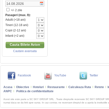
+/- 2 zile
Pasageri (max. 9):
Adulti (>18 ani)
Tineri (12-18 ani)
Copii (2-12 ani)
Infanti (<2 ani)
Cauta Bilete Avion
Cautare avansata
Facebook
YouTube
Twitter
Acasa
I
Obiective
I
Hoteluri
I
Restaurante
I
Calculeaza Ruta
I
Retete
I
I
ANPC
I
Politica de confidentialitate
Acest site este parte a SC SKY GROUP SRL . Toate drepturile rezervate SC SKY GROUP S
numai daca se da link spre sursa. In caz contrar, ne rezervam dreptul de a apela la institutiile 