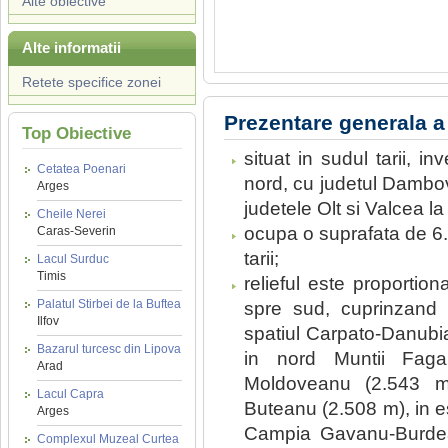
Alte obiective
Alte informatii
Retete specifice zonei
Prezentare generala a
Top Obiective
situat in sudul tarii, i
Cetatea Poenari
nord, cu judetul Dambovi
Arges
judetele Olt si Valcea la
Cheile Nerei
ocupa o suprafata de 6
Caras-Severin
tarii;
Lacul Surduc
Timis
relieful este proportion
Palatul Stirbei de la Buftea
spre sud, cuprinzand to
Ilfov
spatiul Carpato-Danubia
Bazarul turcesc din Lipova
in nord Muntii Fagar
Arad
Moldoveanu (2.543 m
Lacul Capra
Buteanu (2.508 m), in es
Arges
Campia Gavanu-Burdea
Complexul Muzeal Curtea