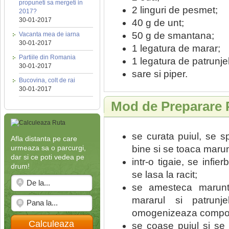
propuneti sa mergeti in
2 linguri de pesmet;
2017?
30-01-2017
40 g de unt;
50 g de smantana;
Vacanta mea de iarna
30-01-2017
1 legatura de marar;
Partiile din Romania
1 legatura de patrunjel
30-01-2017
sare si piper.
Bucovina, colt de rai
30-01-2017
Mod de Preparare P
se curata puiul, se s
Afla distanta pe care
bine si se toaca marun
urmeaza sa o parcurgi,
dar si ce poti vedea pe
intr-o tigaie, se infi
drum!
se lasa la racit;
se amesteca marunt
mararul si patrunj
omogenizeaza compozit
Calculeaza
se coase puiul si se