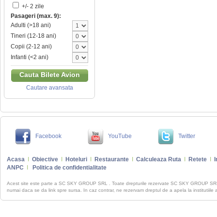
+/- 2 zile
Pasageri (max. 9):
Adulti (>18 ani)
Tineri (12-18 ani)
Copii (2-12 ani)
Infanti (<2 ani)
Cauta Bilete Avion
Cautare avansata
Facebook
YouTube
Twitter
Acasa
I
Obiective
I
Hoteluri
I
Restaurante
I
Calculeaza Ruta
I
Retete
I
I
ANPC
I
Politica de confidentialitate
Acest site este parte a SC SKY GROUP SRL . Toate drepturile rezervate SC SKY GROUP S
numai daca se da link spre sursa. In caz contrar, ne rezervam dreptul de a apela la institutiile 