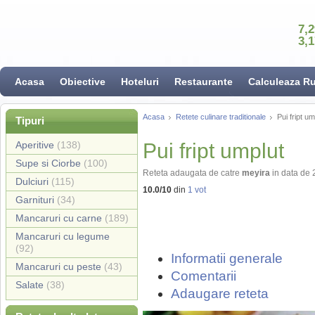
7,
3,
Acasa
Obiective
Hoteluri
Restaurante
Calculeaza R
Acasa
Retete culinare traditionale
Pui fript um
Tipuri
Aperitive
(138)
Pui fript umplut
Supe si Ciorbe
(100)
Reteta adaugata de catre
meyira
in data de
Dulciuri
(115)
10.0
/
10
din
1
vot
Garnituri
(34)
Mancaruri cu carne
(189)
Mancaruri cu legume
(92)
Informatii generale
Mancaruri cu peste
(43)
Comentarii
Salate
(38)
Adaugare reteta