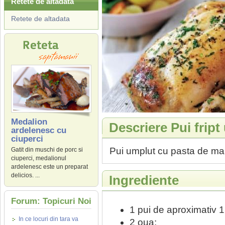
Retete de altadata
Retete de altadata
Medalion
Descriere Pui fript
ardelenesc cu
ciuperci
Pui umplut cu pasta de mar
Gatit din muschi de porc si
ciuperci, medalionul
ardelenesc este un preparat
delicios. ...
Ingrediente
Forum: Topicuri Noi
1 pui de aproximativ 1
In ce locuri din tara va
2 oua;