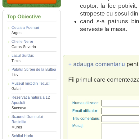
cuptor, la foc potriv
stropeste cu sosul din
Top Obiective
cand s-a patruns bi
Cetatea Poenari
serveste la masa.
Arges
Cheile Nerei
Caras-Severin
Lacul Surduc
Timis
+ adauga comentariu
pent
Palatul Stirbei de la Buftea
Ilfov
Fii primul care comenteaza
Muzeul mixt din Tecuci
Galati
Rezervatia naturala 12
Apostoli
Nume utilizator:
Suceava
Email utilizator:
Scaunul Domnului
Titlu comentariu:
Rastolita
Mesaj:
Mures
Schitul Horia