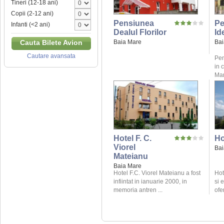
Tineri (12-18 ani)
Copii (2-12 ani)
Pensiunea
Pe
Infanti (<2 ani)
Dealul Florilor
Id
Baia Mare
Bai
Cauta Bilete Avion
Cautare avansata
Pen
in 
Mar
Hotel F. C.
Ho
Viorel
Bai
Mateianu
Baia Mare
Hotel F.C. Viorel Mateianu a fost
Hot
infiintat in ianuarie 2000, in
si 
memoria antren ...
ofe