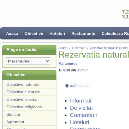
7,
3,
Acasa
Obiective
Hoteluri
Restaurante
Calculeaza R
Acasa
Obiective
Obiective naturale in judet
Alege un Judet
Rezervatia natura
Maramures
10.0
/
10
din
3
voturi
Obiective
Obiective naturale
vezi pe harta
Obiective culturale
Obiective istorice
Informatii
Obiective religioase
De vizitat
Statiuni
Comentarii
Hoteluri
Agrement