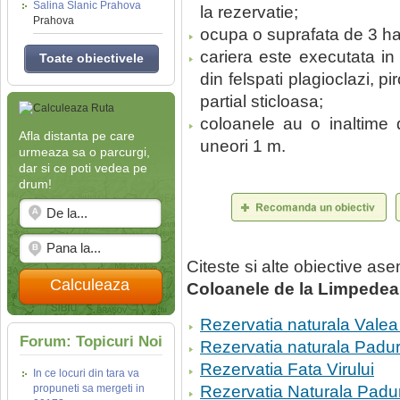
Salina Slanic Prahova
la rezervatie;
Prahova
ocupa o suprafata de 3 ha
cariera este executata in 
Toate obiectivele
din felspati plagioclazi, 
partial sticloasa;
coloanele au o inaltime
Afla distanta pe care
uneori 1 m.
urmeaza sa o parcurgi,
dar si ce poti vedea pe
drum!
Citeste si alte obiective a
Calculeaza
Coloanele de la Limpedea
Rezervatia naturala Val
Forum: Topicuri Noi
Rezervatia naturala Padur
Rezervatia Fata Virului
In ce locuri din tara va
propuneti sa mergeti in
Rezervatia Naturala Pad