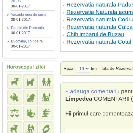
2017?
Rezervatia naturala Padu
30-01-2017
Rezervatia Naturala acum
Vacanta mea de iarna
Rezervatia naturala Codr
30-01-2017
Rezervatia naturala Calca
Partiile din Romania
30-01-2017
Chihlimbarul de Buzau
Rezervatia naturala Cotul 
Bucovina, colt de rai
30-01-2017
Horoscopul zilei
Raza:
fata de
Rezervat
km
+ adauga comentariu
pent
Limpedea
COMENTARII (0
Fii primul care comenteaza