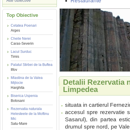
Restaurante
Alte obiective
Top Obiective
Cetatea Poenari
Arges
Cheile Nerei
Caras-Severin
Lacul Surduc
Timis
Palatul Stirbei de la Buftea
Ilfov
Mlastina de la Valea
Detalii Rezervatia 
Mijlocie
Limpedea
Harghita
Biserica Uspenia
Botosani
situata in cartierul Fernez
Rezervatia naturala
accesul spre rezervatie 
Helesteele de la Moftinu
Sasarul), din partea est
Mic
Satu-Mare
drumul spre nord, pe Valea