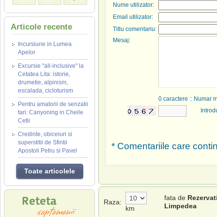
Nume utilizator:
Email utilizator:
Articole recente
Titlu comentariu:
Mesaj:
Incursiune in Lumea
Apelor
Excursie "all-inclusive" la
Cetatea Lita: istorie,
drumetie, alpinism,
escalada, cicloturism
0
caractere :: Numar 
Pentru amatorii de senzatii
Introd
tari: Canyoning in Cheile
Cetii
Credinte, obiceiuri si
superstitii de Sfintii
* Comentariile care contin
Apostoli Petru si Pavel
Toate articolele
fata de
Rezervat
Raza:
Limpedea
km