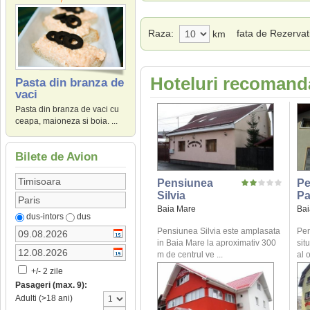
Raza:
fata de Rezervat
km
Hoteluri recomand
Pasta din branza de
vaci
Pasta din branza de vaci cu
ceapa, maioneza si boia. ...
Bilete de Avion
Pensiunea
Pe
Silvia
Pa
Baia Mare
Bai
dus-intors
dus
Pensiunea Silvia este amplasata
Pen
in Baia Mare la aproximativ 300
sit
m de centrul ve ...
al o
+/- 2 zile
Pasageri (max. 9):
Adulti (>18 ani)