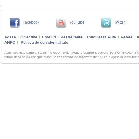
Facebook
YouTube
Twitter
Acasa
I
Obiective
I
Hoteluri
I
Restaurante
I
Calculeaza Ruta
I
Retete
I
I
ANPC
I
Politica de confidentialitate
Acest site este parte a SC SKY GROUP SRL . Toate drepturile rezervate SC SKY GROUP S
numai daca se da link spre sursa. In caz contrar, ne rezervam dreptul de a apela la institutiile 