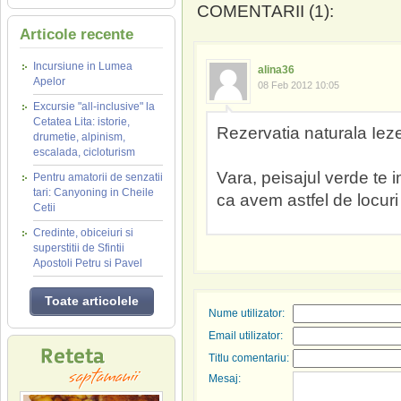
COMENTARII (1):
Articole recente
Incursiune in Lumea
alina36
Apelor
08 Feb 2012 10:05
Excursie "all-inclusive" la
Cetatea Lita: istorie,
Rezervatia naturala Iezer
drumetie, alpinism,
escalada, cicloturism
Vara, peisajul verde te i
Pentru amatorii de senzatii
tari: Canyoning in Cheile
ca avem astfel de locur
Cetii
Credinte, obiceiuri si
superstitii de Sfintii
Apostoli Petru si Pavel
Toate articolele
Nume utilizator:
Email utilizator:
Titlu comentariu:
Mesaj: