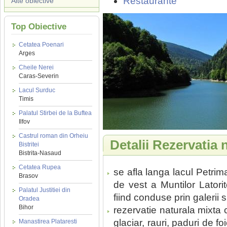
Restaurante
Alte obiective
Top Obiective
Cetatea Poenari
Arges
Cheile Nerei
Caras-Severin
Lacul Surduc
Timis
Palatul Stirbei de la Buftea
Ilfov
Castrul roman din Orheiu
Detalii Rezervatia n
Bistritei
Bistrita-Nasaud
Cetatea Rupea
se afla langa lacul Petri
Brasov
de vest a Muntilor Latorit
Palatul Justitiei din
fiind conduse prin galerii
Oradea
Bihor
rezervatie naturala mixta 
glaciar, rauri, paduri de fo
Manastirea Plataresti