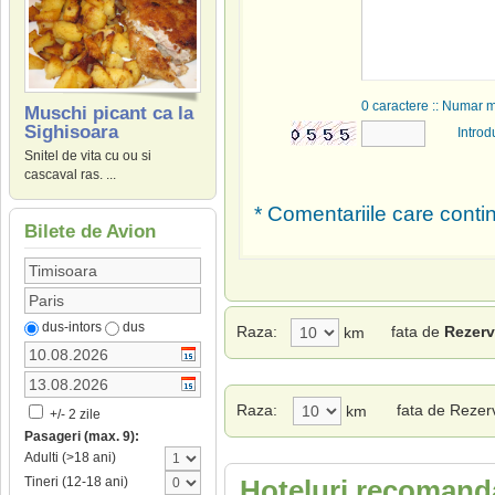
0
caractere :: Numar 
Muschi picant ca la
Sighisoara
Introd
Snitel de vita cu ou si
cascaval ras. ...
* Comentariile care contin
Bilete de Avion
dus-intors
dus
Raza:
fata de
Rezerva
km
Raza:
fata de Rezerv
km
+/- 2 zile
Pasageri (max. 9):
Adulti (>18 ani)
Tineri (12-18 ani)
Hoteluri recomanda