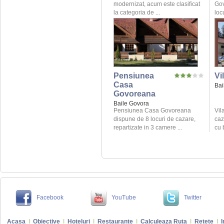
modernizat, acum este clasificat
Gov
la categoria de ...
locu
Pensiunea
Vi
Casa
Bai
Govoreana
Baile Govora
Pensiunea Casa Govoreana
Vil
dispune de 8 locuri de cazare,
caz
repartizate in 3 camere ...
cu 
Facebook
YouTube
Twitter
Acasa
I
Obiective
I
Hoteluri
I
Restaurante
I
Calculeaza Ruta
I
Retete
I
I