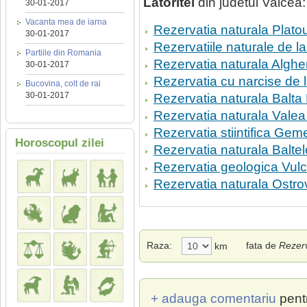
Latoritei
din judetul Valcea:
30-01-2017
Vacanta mea de iarna
Rezervatia naturala Plato
30-01-2017
Rezervatiile naturale de la
Partiile din Romania
Rezervatia naturala Algh
30-01-2017
Rezervatia cu narcise de 
Bucovina, colt de rai
30-01-2017
Rezervatia naturala Balta
Rezervatia naturala Vale
Rezervatia stiintifica Gem
Horoscopul zilei
Rezervatia naturala Balte
Rezervatia geologica Vulc
Rezervatia naturala Ostro
Raza:
fata de
Rezerv
km
+ adauga comentariu
pent