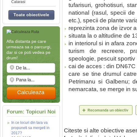
Calarasi
tufarisuri, grohotisuri, st
national (rasul, specii de 
Toate obiectivele
etc.), specii de plante vari
reprezinta zona de izvor a
situata la o altitudine de 
Afla distanta pe care
in interiorul si in afara zo
urmeaza sa o parcurgi,
turism de recreere, pra
dar si ce poti vedea pe
drum!
speologie, pescuit sportiv
cai de acces : din DN67C 
care se tine drumul catre
Petrimanu si Galbenu; d
nemarcata, se merge in sus
Calculeaza
Forum: Topicuri Noi
In ce locuri din tara va
propuneti sa mergeti in
Citeste si alte obiective a
2017?