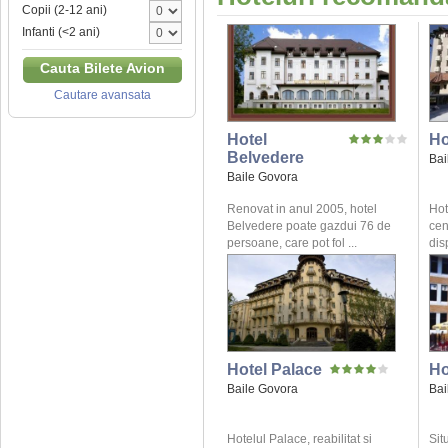
Copii (2-12 ani)
Infanti (<2 ani)
Cauta Bilete Avion
Cautare avansata
Hotel
Ho
Belvedere
Bai
Baile Govora
Renovat in anul 2005, hotel
Hot
Belvedere poate gazdui 76 de
cen
persoane, care pot fol ...
dis
Hotel Palace
Ho
Baile Govora
Bai
Hotelul Palace, reabilitat si
Sit