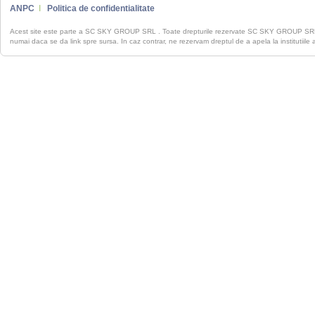
ANPC
I
Politica de confidentialitate
Acest site este parte a SC SKY GROUP SRL . Toate drepturile rezervate SC SKY GROUP S
numai daca se da link spre sursa. In caz contrar, ne rezervam dreptul de a apela la institutiile 