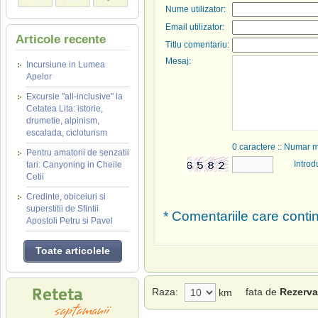
Nume utilizator:
Email utilizator:
Articole recente
Titlu comentariu:
Mesaj:
Incursiune in Lumea
Apelor
Excursie "all-inclusive" la
Cetatea Lita: istorie,
drumetie, alpinism,
escalada, cicloturism
0
caractere :: Numar 
Pentru amatorii de senzatii
Introd
tari: Canyoning in Cheile
Cetii
Credinte, obiceiuri si
superstitii de Sfintii
* Comentariile care contin
Apostoli Petru si Pavel
Toate articolele
Raza:
fata de
Rezervat
km