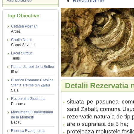
Restaurante
Alte obiective
Top Obiective
Cetatea Poenari
Arges
Cheile Nerei
Caras-Severin
Lacul Surduc
Timis
Palatul Stirbei de la Buftea
Ilfov
Biserica Romano Catolica
Detalii Rezervatia 
Sfanta Treime din Zalau
Salaj
Rezervatia Glodeasa
situata pe pasunea comu
Prahova
satul Zabalt, comuna Usu
Monumentul Dadaismului
rezervatie naturala de tip 
de la Moinesti
Bacau
are o suprafata de 5 ha;
protejeaza molustele fosil
Biserica Evanghelica