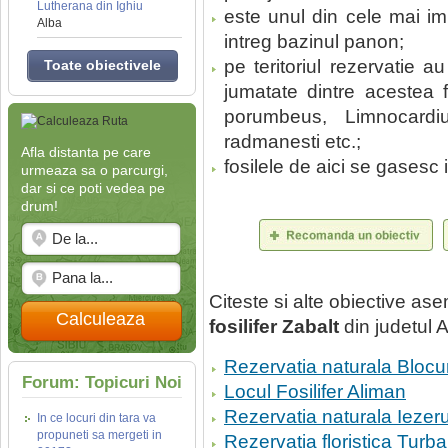
Lutherana din Ighiu
este unul din cele mai i
Alba
intreg bazinul panon;
pe teritoriul rezervatie 
Toate obiectivele
jumatate dintre acestea f
porumbeus, Limnocardi
radmanesti etc.;
Afla distanta pe care
fosilele de aici se gasesc 
urmeaza sa o parcurgi,
dar si ce poti vedea pe
drum!
Citeste si alte obiective a
Calculeaza
fosilifer Zabalt
din judetul 
Rezervatia naturala Blocur
Forum: Topicuri Noi
Locul Fosilifer Aliman
Rezervatia naturala Iezerul
In ce locuri din tara va
propuneti sa mergeti in
Rezervatia floristica Turb