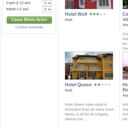
Copii (2-12 ani)
Infanti (<2 ani)
Hotel Wolf
Ce
vi
Cauta Bilete Avion
Arad
Ar
Cautare avansata
Cen
amp
km 
Parc
Hotel Queen
Ho
Re
Arad
Ar
Hotel Queen estee situat in
Hot
municipiul Arad, pe valea raului
amp
Mures, la 20 km de Ungaria,
rez
oferind com ...
intr