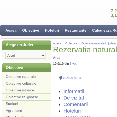
7,
3,
Acasa
Obiective
Hoteluri
Restaurante
Calculeaza R
Acasa
Obiective
Obiective naturale in judetul
Alege un Judet
Rezervatia naturala
Arad
10.0
/
10
din
1
vot
Obiective
Obiective naturale
vezi pe harta
Obiective culturale
Obiective istorice
Informatii
Obiective religioase
De vizitat
Statiuni
Comentarii
Hoteluri
Agrement