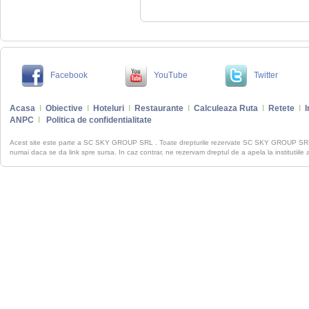
Facebook
YouTube
Twitter
Acasa
I
Obiective
I
Hoteluri
I
Restaurante
I
Calculeaza Ruta
I
Retete
I
I
ANPC
I
Politica de confidentialitate
Acest site este parte a SC SKY GROUP SRL . Toate drepturile rezervate SC SKY GROUP S
numai daca se da link spre sursa. In caz contrar, ne rezervam dreptul de a apela la institutiile 