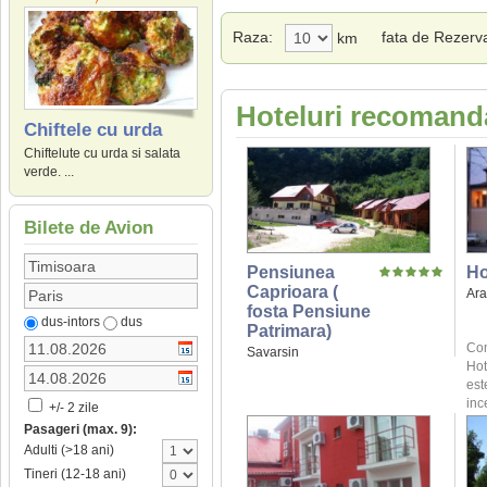
Raza:
fata de Rezervat
km
Hoteluri recomanda
Chiftele cu urda
Chiftelute cu urda si salata
verde. ...
Bilete de Avion
Pensiunea
Ho
Caprioara (
Ar
fosta Pensiune
dus-intors
dus
Patrimara)
Com
Savarsin
Hot
est
inc
+/- 2 zile
Pasageri (max. 9):
Adulti (>18 ani)
Tineri (12-18 ani)