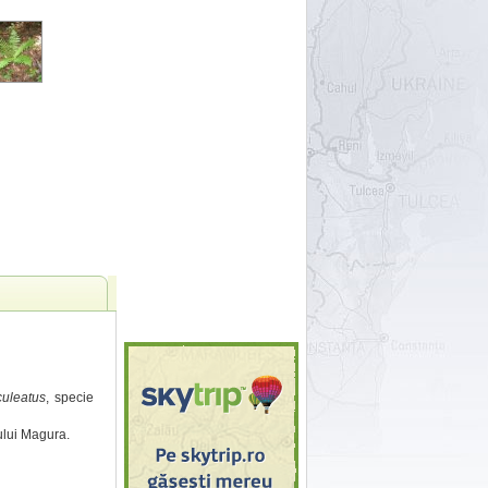
uleatus
, specie
ului Magura.