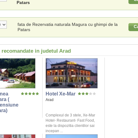
Patars
fata de Rezervatia naturala Magura cu ghimpi de la
C
Patars
i recomandate in judetul Arad
nea
Hotel Xe-Mar
ra (
Arad
Pensiune
ara)
Complexul de 3 stele, Xe-Mar
Hotel- Restaurant- Fast Food,
este la dispozitia clientilor sai
incepan ...