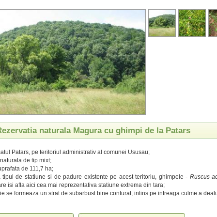
Rezervatia naturala Magura cu ghimpi de la Patars
satul Patars, pe teritoriul administrativ al comunei Ususau;
naturala de tip mixt;
prafata de 111,7 ha;
 tipul de statiune si de padure existente pe acest teritoriu, ghimpele -
Ruscus ac
are isi afla aici cea mai reprezentativa statiune extrema din tara;
tie se formeaza un strat de subarbust bine conturat, intins pe intreaga culme a deal