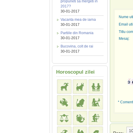
propuneti sa mergeti in
2017?
30-01-2017
Nume util
Vacanta mea de iarna
Email uti
30-01-2017
Titlu com
Partiile din Romania
30-01-2017
Mesaj:
Bucovina, colt de rai
30-01-2017
Horoscopul zilei
* Comenta