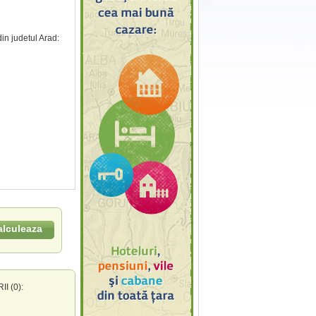
in judetul Arad:
alculeaza
 (0):