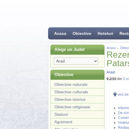
Acasa
Obiective
Hoteluri
Rest
Acasa
Obiect
Alege un Judet
Rezer
Patar
Arad
Obiective
9.2
/
10
din
5
vo
Obiective naturale
Obiective culturale
vezi pe
Obiective istorice
Obiective religioase
Informa
De vizi
Statiuni
Coment
Agrement
Hotelur
Restau