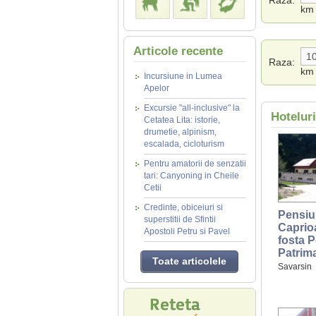
Raza:
km
Articole recente
Raza:
km
Incursiune in Lumea
Apelor
Excursie "all-inclusive" la
Hotelur
Cetatea Lita: istorie,
drumetie, alpinism,
escalada, cicloturism
Pentru amatorii de senzatii
tari: Canyoning in Cheile
Cetii
Credinte, obiceiuri si
Pensiu
superstitii de Sfintii
Caprioa
Apostoli Petru si Pavel
fosta 
Patrim
Toate articolele
Savarsin