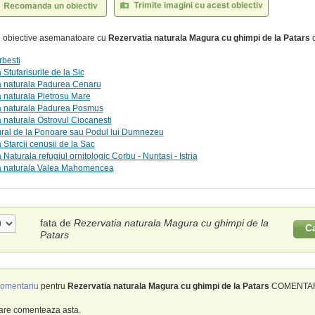
te obiective asemanatoare cu
Rezervatia naturala Magura cu ghimpi de la Patars
d
besti
Stufarisurile de la Sic
a naturala Padurea Cenaru
 naturala Pietrosu Mare
a naturala Padurea Posmus
 naturala Ostrovul Ciocanesti
ural de la Ponoare sau Podul lui Dumnezeu
 Starcii cenusii de la Sac
Naturala refugiul ornitologic Corbu - Nuntasi - Istria
a naturala Valea Mahomencea
fata de
Rezervatia naturala Magura cu ghimpi de la
C
Patars
omentariu
pentru
Rezervatia naturala Magura cu ghimpi de la Patars
COMENTARII
care comenteaza asta.