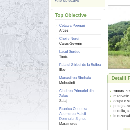
Alte obiective
Top Obiective
Cetatea Poenari
Arges
Cheile Nerei
Caras-Severin
Lacul Surduc
Timis
Palatul Stirbei de la Buftea
Ilfov
Detalii 
Manastirea Strehaia
Mehedinti
Cladirea Primariei din
situata in 
Zalau
rezervatie 
Salaj
ocupa o su
protejeaza
Biserica Ortodoxa
ocrotita, c
Adormirea Maicii
in rezerva
Domnului Sighet
Maramures