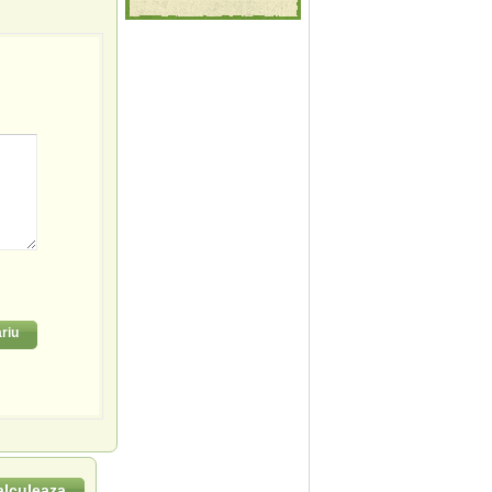
riu
alculeaza