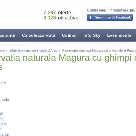
Contul meu
Inregistrare
sau
7,297
oferte
3,178
obiective
aurante
Calculeaza Ruta
Culinar
Info Sky
Evenimente
ive
Obiective naturale in judetul Arad
Rezervatia naturala Magura cu ghimpi de la Patar
vatia naturala Magura cu ghimpi 
s
turi
 harta
tii
tat
arii
i
rante