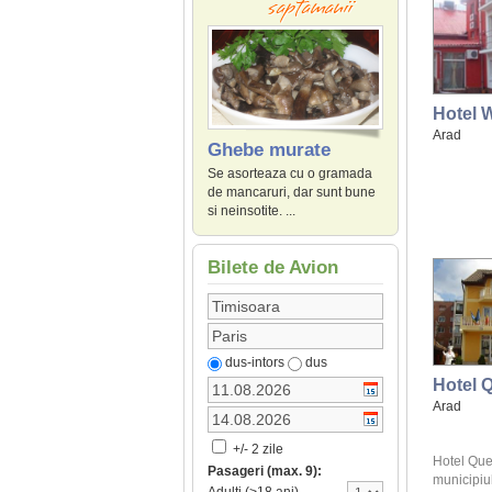
Hotel 
Arad
Ghebe murate
Se asorteaza cu o gramada
de mancaruri, dar sunt bune
si neinsotite. ...
Bilete de Avion
dus-intors
dus
Hotel 
Arad
+/- 2 zile
Hotel Quee
Pasageri (max. 9):
municipiul