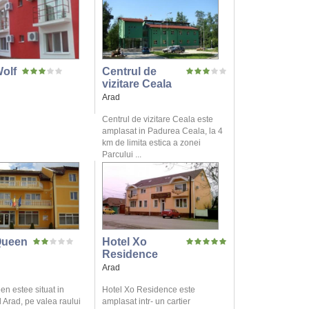
Wolf
Centrul de
vizitare Ceala
Arad
Centrul de vizitare Ceala este
amplasat in Padurea Ceala, la 4
km de limita estica a zonei
Parcului ...
Queen
Hotel Xo
Residence
Arad
n estee situat in
Hotel Xo Residence este
 Arad, pe valea raului
amplasat intr- un cartier