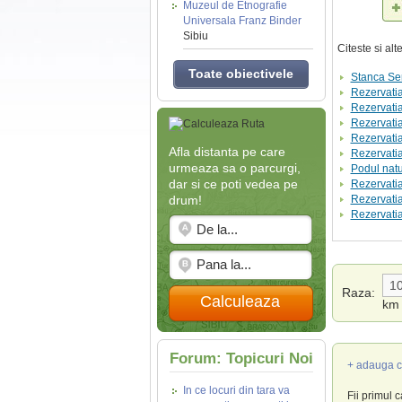
Muzeul de Etnografie
Universala Franz Binder
Sibiu
Citeste si al
Toate obiectivele
Stanca Ser
Rezervatia 
Rezervati
Rezervatia
Rezervati
Afla distanta pe care
Rezervatia
urmeaza sa o parcurgi,
Podul nat
dar si ce poti vedea pe
Rezervatia
drum!
Rezervatia 
Rezervati
Raza:
Calculeaza
km
Forum: Topicuri Noi
+ adauga c
In ce locuri din tara va
Fii primul 