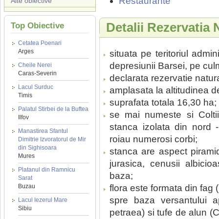
Restaurante
Alte obiective
Detalii Rezervatia 
Top Obiective
Cetatea Poenari
Arges
situata pe teritoriul admin
depresiunii Barsei, pe cul
Cheile Nerei
Caras-Severin
declarata rezervatie natura
Lacul Surduc
amplasata la altitudinea d
Timis
suprafata totala 16,30 ha;
Palatul Stirbei de la Buftea
se mai numeste si Colti
Ilfov
stanca izolata din nord -
Manastirea Sfantul
roiau numerosi corbi;
Dimitrie Izvoratorul de Mir
din Sighisoara
stanca are aspect pirami
Mures
jurasica, cenusii albicio
Platanul din Ramnicu
baza;
Sarat
Buzau
flora este formata din fag 
spre baza versantului 
Lacul Iezerul Mare
Sibiu
petraea) si tufe de alun (