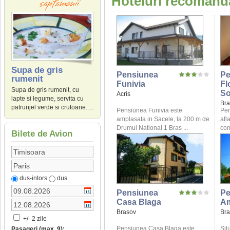
Hoteluri recomanda
Supa de gris
Pensiunea
Pe
rumenit
Funivia
Fl
Supa de gris rumenit, cu
So
Acris
lapte si legume, servita cu
Bra
patrunjel verde si crutoane. ...
Pensiunea Funivia este
Pen
amplasata in Sacele, la 200 m de
afl
Drumul National 1 Bras ...
com
Bilete de Avion
dus-intors
dus
Pensiunea
Pe
Casa Blaga
A
Brasov
Bra
+/- 2 zile
Pensiunea Casa Blaga este
Sil
Pasageri (max. 9):