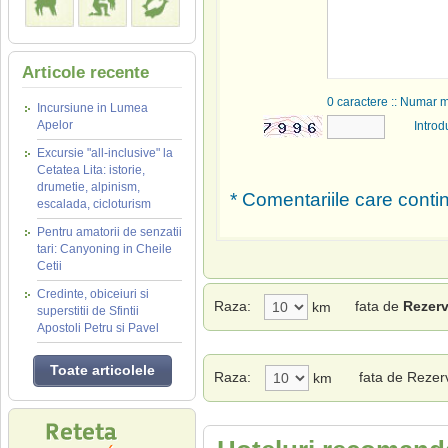
Articole recente
0
caractere :: Numar 
Incursiune in Lumea
Apelor
Introd
Excursie "all-inclusive" la
Cetatea Lita: istorie,
drumetie, alpinism,
* Comentariile care contin
escalada, cicloturism
Pentru amatorii de senzatii
tari: Canyoning in Cheile
Cetii
Credinte, obiceiuri si
Raza:
fata de
Rezerv
km
superstitii de Sfintii
Apostoli Petru si Pavel
Toate articolele
Raza:
fata de Rezerv
km