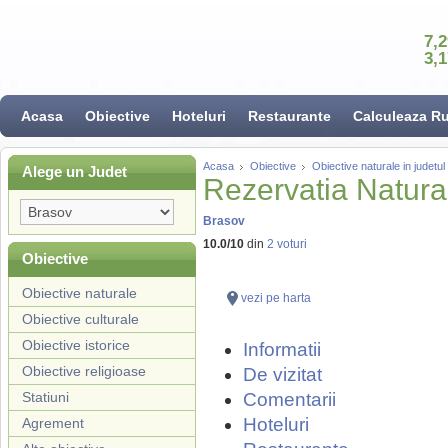
7,
3,
Acasa
Obiective
Hoteluri
Restaurante
Calculeaza R
Acasa
Obiective
Obiective naturale in judetu
Alege un Judet
Rezervatia Natura
Brasov
10.0
/
10
din
2
voturi
Obiective
Obiective naturale
vezi pe harta
Obiective culturale
Obiective istorice
Informatii
Obiective religioase
De vizitat
Statiuni
Comentarii
Hoteluri
Agrement