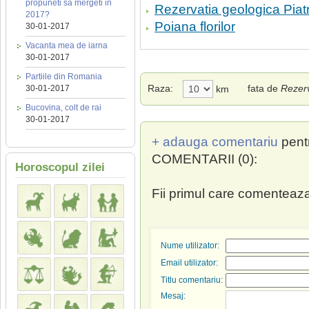
propuneti sa mergeti in
Rezervatia geologica Piat
2017?
Poiana florilor
30-01-2017
Vacanta mea de iarna
30-01-2017
Partiile din Romania
Raza:
fata de
Rezerv
30-01-2017
km
Bucovina, colt de rai
30-01-2017
+ adauga comentariu
pent
COMENTARII (0):
Horoscopul zilei
Fii primul care comenteaza
Nume utilizator:
Email utilizator:
Titlu comentariu:
Mesaj: