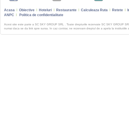
Acasa
I
Obiective
I
Hoteluri
I
Restaurante
I
Calculeaza Ruta
I
Retete
I
I
ANPC
I
Politica de confidentialitate
Acest site este parte a SC SKY GROUP SRL . Toate drepturile rezervate SC SKY GROUP S
numai daca se da link spre sursa. In caz contrar, ne rezervam dreptul de a apela la institutiile 