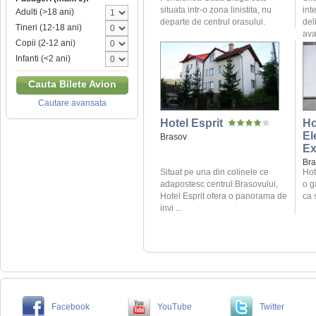
situata intr-o zona linistita, nu
int
Adulti (>18 ani)
departe de centrul orasului.
del
Tineri (12-18 ani)
ava
Copii (2-12 ani)
Infanti (<2 ani)
Cauta Bilete Avion
Cautare avansata
Hotel Esprit
Ho
El
Brasov
Ex
Bra
Situat pe una din colinele ce
Hot
adapostesc centrul Brasovului,
o g
Hotel Esprit ofera o panorama de
ca 
invi ...
Facebook
YouTube
Twitter