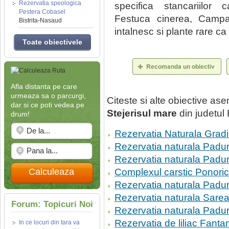
Rezervatia speologica
specifica stancariilor 
Pestera Cobasel
Festuca cinerea, Camp
Bistrita-Nasaud
intalnesc si plante rare ca
Toate obiectivele
Afla distanta pe care
urmeaza sa o parcurgi,
Citeste si alte obiective a
dar si ce poti vedea pe
Stejerisul mare
din judetul
drum!
Rezervatia Naturala Grad
Rezervatia naturala Padur
Rezervatia naturala Padur
Calculeaza
Complexul carstic Ponorici
Rezervatia naturala Padur
Rezervatia naturala Sarea
Forum: Topicuri Noi
Rezervatia naturala Padu
Rezervatia de liliac Fant
In ce locuri din tara va