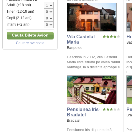
Adulti (>18 ani)
Tineri (12-18 ani)
Copii (2-12 ani)
Infanti (<2 ani)
Cauta Bilete Avion
Vila Castelul
Ho
Maria
Bat
Cautare avansata
Banpotoc
Deschisa in 2002, Vila Castelul
Hot
Maria este situata pe valea raului
inc
Varmaga, la o distanta aproape e
dis
...
i ...
Pensiunea Iris-
Pe
Bradatel
Bra
Bradatel
Pensiunea Iris dispune de 8
Pen