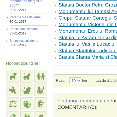
propuneti sa mergeti in
Statuia Doctor Petru Groz
2017?
30-01-2017
Monumentul lui Tamasi Ar
Grupul Statuar Cortegiul Sa
Vacanta mea de iarna
30-01-2017
Monumentul Victoriei din
Partiile din Romania
Monumentul Eroului Roma
30-01-2017
Statuia lui Avram Iancu d
Bucovina, colt de rai
Statuia lui Vasile Lucaciu
30-01-2017
Statuia Sfantului Ladisla
Statuia Sfanta Maria si S
Horoscopul zilei
Raza:
fata de
Statu
km
+ adauga comentariu
pent
COMENTARII (0):