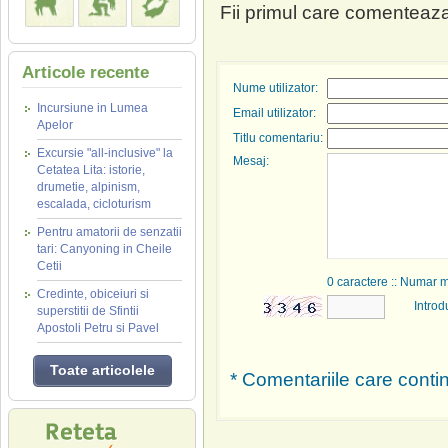
Fii primul care comenteaza
Articole recente
Nume utilizator:
Incursiune in Lumea
Email utilizator:
Apelor
Titlu comentariu:
Excursie "all-inclusive" la
Mesaj:
Cetatea Lita: istorie,
drumetie, alpinism,
escalada, cicloturism
Pentru amatorii de senzatii
tari: Canyoning in Cheile
Cetii
0
caractere :: Numar 
Credinte, obiceiuri si
Introd
superstitii de Sfintii
Apostoli Petru si Pavel
Toate articolele
* Comentariile care contin