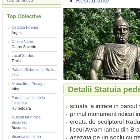
Restaurante
Alte obiective
Top Obiective
Cetatea Poenari
Arges
Cheile Nerei
Caras-Severin
Lacul Surduc
Timis
Palatul Stirbei de la Buftea
Ilfov
Manastirea Posaga
Detalii Statuia ped
Alba
Furnalul vechi de la
Gavojdia
situata la intrare in parcu
Hunedoara
primul monument ridicat in
Muzeul Municipal
creata de sculptorul Radu
Bucuresti
Bucuresti
liceul Avram Iancu din Bra
asezata pe un soclu cu trep
Biserica din lemn