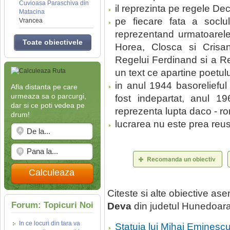
Cuvioasa Paraschiva din
il reprezinta pe regele De
Matacina
pe fiecare fata a soclul
Vrancea
reprezentand urmatoarel
Toate obiectivele
Horea, Closca si Crisan
Regelui Ferdinand si a Reg
un text ce apartine poetu
in anul 1944 basorelieful
Afla distanta pe care
urmeaza sa o parcurgi,
fost indepartat, anul 1
dar si ce poti vedea pe
reprezenta lupta daco - r
drum!
lucrarea nu este prea reusi
Calculeaza
Citeste si alte obiective a
Forum: Topicuri Noi
Deva
din judetul Hunedoara
In ce locuri din tara va
Statuia lui Mihai Eminesc