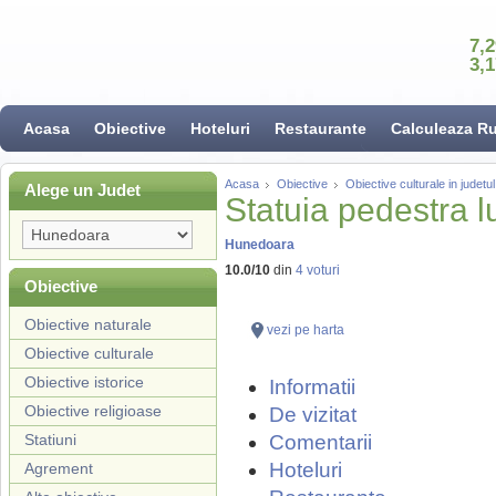
7,
3,
Acasa
Obiective
Hoteluri
Restaurante
Calculeaza R
Acasa
Obiective
Obiective culturale in judet
Alege un Judet
Statuia pedestra 
Hunedoara
10.0
/
10
din
4
voturi
Obiective
Obiective naturale
vezi pe harta
Obiective culturale
Obiective istorice
Informatii
Obiective religioase
De vizitat
Statiuni
Comentarii
Hoteluri
Agrement