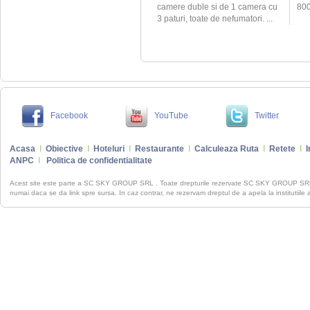
camere duble si de 1 camera cu
800 
3 paturi, toate de nefumatori. ...
Facebook
YouTube
Twitter
Acasa
I
Obiective
I
Hoteluri
I
Restaurante
I
Calculeaza Ruta
I
Retete
I
I
ANPC
I
Politica de confidentialitate
Acest site este parte a SC SKY GROUP SRL . Toate drepturile rezervate SC SKY GROUP S
numai daca se da link spre sursa. In caz contrar, ne rezervam dreptul de a apela la institutiile 