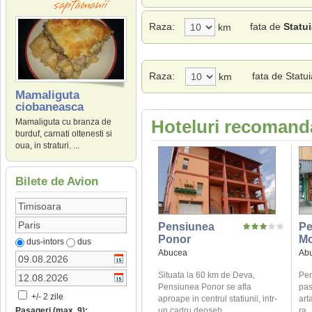
Raza:
fata de
Statu
km
Raza:
fata de Statu
km
Mamaliguta
ciobaneasca
Hoteluri recomand
Mamaliguta cu branza de
burduf, carnati oltenesti si
oua, in straturi. ...
Bilete de Avion
Pensiunea
Pe
Ponor
Mo
dus-intors
dus
Abucea
Ab
Situata la 60 km de Deva,
Pen
Pensiunea Ponor se afla
pas
+/- 2 zile
aproape in centrul statiunii, intr-
art
un cadru deoseb ...
ra .
Pasageri (max. 9):