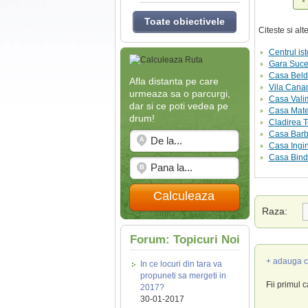
Toate obiectivele
Citeste si al
Centrul ist
Gara Suce
Casa Bel
Afla distanta pe care
Vila Cana
urmeaza sa o parcurgi,
Casa Vali
dar si ce poti vedea pe
Casa Mate
drum!
Cladirea T
Casa Bar
Casa Ingi
Casa Bind
Calculeaza
Raza:
Forum: Topicuri Noi
+ adauga c
In ce locuri din tara va
propuneti sa mergeti in
Fii primul 
2017?
30-01-2017