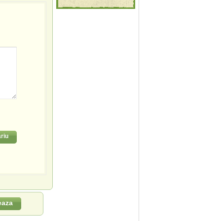
riu
eaza