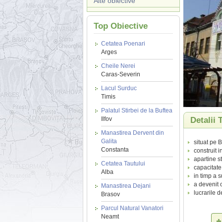
Alte obiective
Top Obiective
Cetatea Poenari
Arges
Cheile Nerei
Caras-Severin
Lacul Surduc
Timis
Palatul Stirbei de la Buftea
Ilfov
Detalii 
Manastirea Dervent din
Galita
situat pe 
Constanta
construit 
apartine st
Cetatea Tautului
capacitate 
Alba
in timp a s
a devenit 
Manastirea Dejani
lucrarile 
Brasov
Parcul Natural Vanatori
Neamt