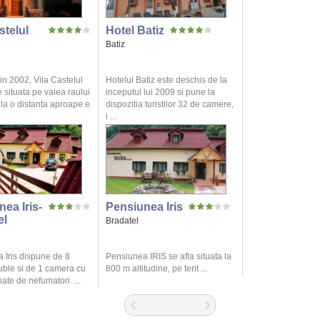
stelul
Hotel Batiz
Batiz
in 2002, Vila Castelul
Hotelul Batiz este deschis de la
 situata pe valea raului
inceputul lui 2009 si pune la
la o distanta aproape e
dispozitia turistilor 32 de camere,
i ...
ea Iris-
Pensiunea Iris
el
Bradatel
 Iris dispune de 8
Pensiunea IRIS se afla situata la
ble si de 1 camera cu
800 m altitudine, pe terit ...
oate de nefumatori. ...