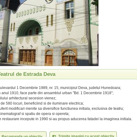
Teatrul de Estrada Deva
Bulevardul 1 Decembrie 1989, nr. 15, municipiul Deva, judetul Hunedoara;
in anul 1910, face parte din ansamblul urban "Bd. 1 Decembrie 1918";
ilului arhitectural secesion vienez;
de 580 locuri, beneficiind si de iluminare electrica;
uferit modificari menite sa diversifice functiunea initiala, exclusiva de teatru;
cinematograf si spatiu de opera si opereta;
de restaurare incepute in 1990 si-au propus aducerea fatadei la imaginea initiala.