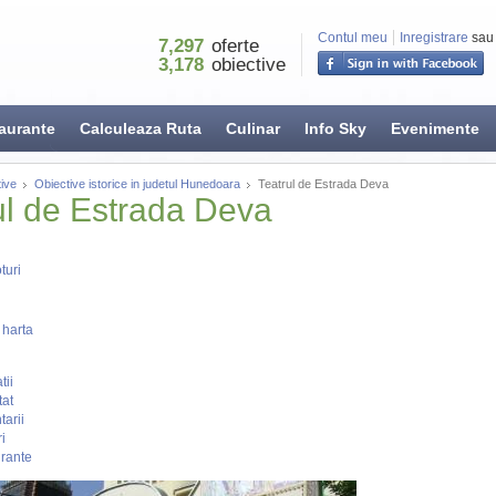
Contul meu
Inregistrare
sau
7,297
oferte
3,178
obiective
aurante
Calculeaza Ruta
Culinar
Info Sky
Evenimente
ive
Obiective istorice in judetul Hunedoara
Teatrul de Estrada Deva
ul de Estrada Deva
turi
 harta
tii
tat
arii
i
rante