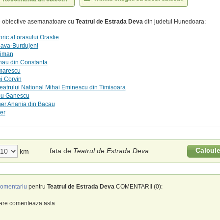
te obiective asemanatoare cu
Teatrul de Estrada Deva
din judetul Hunedoara:
oric al orasului Orastie
ava-Burdujeni
diman
nau din Constanta
marescu
i Corvin
eatrului National Mihai Eminescu din Timisoara
bu Ganescu
ner Anania din Bacau
er
Calcul
fata de
Teatrul de Estrada Deva
km
omentariu
pentru
Teatrul de Estrada Deva
COMENTARII (0):
care comenteaza asta.