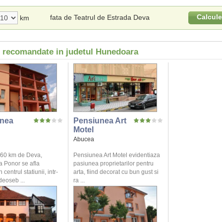
Calcul
fata de Teatrul de Estrada Deva
km
i recomandate in judetul Hunedoara
nea
Pensiunea Art
Motel
Abucea
a 60 km de Deva,
Pensiunea Art Motel evidentiaza
 Ponor se afla
pasiunea proprietarilor pentru
centrul statiunii, intr-
arta, fiind decorat cu bun gust si
deoseb ...
ra ...