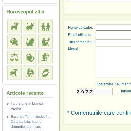
Horoscopul zilei
Nume utilizator:
Email utilizator:
Titlu comentariu:
Mesaj:
0
caractere :: Numar 
Introd
Articole recente
Incursiune in Lumea
Apelor
* Comentariile care contin
Excursie "all-inclusive" la
Cetatea Lita: istorie,
drumetie, alpinism,