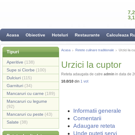
7,
3,
Acasa
Obiective
Hoteluri
Restaurante
Calculeaza R
Acasa
Retete culinare traditionale
Urzici la c
Tipuri
Aperitive
(138)
Urzici la cuptor
Supe si Ciorbe
(100)
Reteta adaugata de catre
admin
in data de 
Dulciuri
(115)
10.0
/
10
din
1
vot
Garnituri
(34)
Mancaruri cu carne
(189)
Mancaruri cu legume
(92)
Informatii generale
Mancaruri cu peste
(43)
Comentarii
Salate
(38)
Adaugare reteta
Unde puteti servi