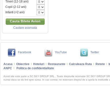
Tineri (12-18 ani)
Copii (2-12 ani)
Infanti (<2 ani)
Cauta Bilete Avion
Cautare avansata
Facebook
YouTube
Twitter
Acasa
I
Obiective
I
Hoteluri
I
Restaurante
I
Calculeaza Ruta
I
Retete
I
I
ANPC
I
Politica de confidentialitate
Acest site este parte a SC SKY GROUP SRL . Toate drepturile rezervate SC SKY GROUP S
numai daca se da link spre sursa. In caz contrar, ne rezervam dreptul de a apela la institutiile 