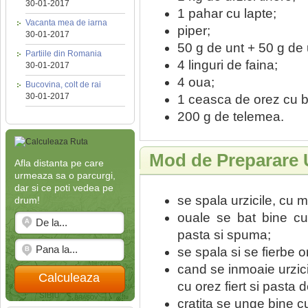
30-01-2017
1 pahar cu lapte;
Vacanta mea de iarna
piper;
30-01-2017
50 g de unt + 50 g de 
Partiile din Romania
4 linguri de faina;
30-01-2017
4 oua;
Bucovina, colt de rai
30-01-2017
1 ceasca de orez cu b
200 g de telemea.
Mod de Preparare U
Afla distanta pe care
urmeaza sa o parcurgi,
dar si ce poti vedea pe
se spala urzicile, cu mu
drum!
ouale se bat bine cu 
pasta si spuma;
se spala si se fierbe o
cand se inmoaie urzic
Calculeaza
cu orez fiert si pasta 
cratita se unge bine c