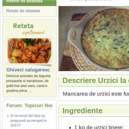
Retete de altadata
Retete de altadata
Ghiveci calugaresc
Delicios amestec de legume
Descriere Urzici la
proaspete si sanatoase, de
gatit mai ales vara, cand e
gradina plina. ...
Mancarea de urzici este for
Forum: Topicuri Noi
Ingrediente
In ce locuri din tara va
propuneti sa mergeti in
2017?
1 kg de urzici tinere;