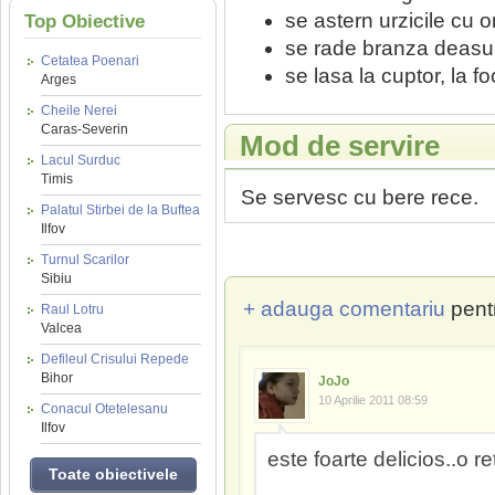
se astern urzicile cu o
Top Obiective
se rade branza deasu
Cetatea Poenari
se lasa la cuptor, la f
Arges
Cheile Nerei
Caras-Severin
Mod de servire
Lacul Surduc
Timis
Se servesc cu bere rece.
Palatul Stirbei de la Buftea
Ilfov
Turnul Scarilor
Sibiu
+ adauga comentariu
pent
Raul Lotru
Valcea
Defileul Crisului Repede
Bihor
JoJo
10 Aprilie 2011 08:59
Conacul Otetelesanu
Ilfov
este foarte delicios..o r
Toate obiectivele