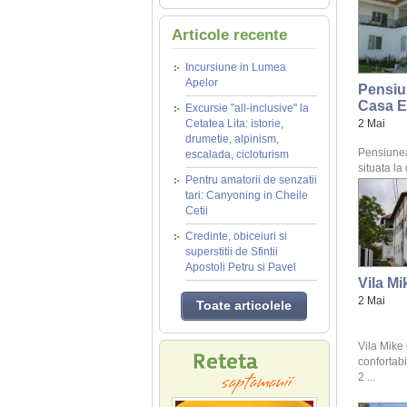
Articole recente
Incursiune in Lumea
Apelor
Pensiu
Casa E
Excursie "all-inclusive" la
Cetatea Lita: istorie,
2 Mai
drumetie, alpinism,
Pensiune
escalada, cicloturism
situata la
Pentru amatorii de senzatii
tari: Canyoning in Cheile
Cetii
Credinte, obiceiuri si
superstitii de Sfintii
Apostoli Petru si Pavel
Vila Mi
2 Mai
Toate articolele
Vila Mike
confortabi
2 ...