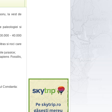
soru, la vest de
e paleologiei si
(100.000 - 40.000
tras si roci care
le jurasice;
apiens Fossilis,
ul Constanta: