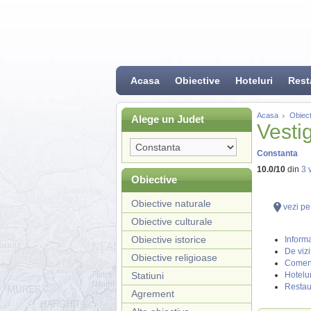
Acasa
Obiective
Hoteluri
Rest
Acasa
Obiect
Alege un Judet
Vesti
Constanta
10.0
/
10
din
3
v
Obiective
Obiective naturale
vezi pe
Obiective culturale
Obiective istorice
Informa
De vizi
Obiective religioase
Coment
Statiuni
Hotelur
Restau
Agrement