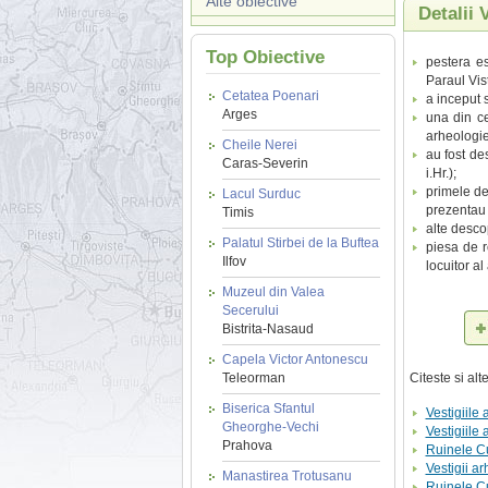
Alte obiective
Detalii 
Top Obiective
pestera es
Paraul Vis
Cetatea Poenari
a inceput 
Arges
una din ce
arheologie
Cheile Nerei
au fost de
Caras-Severin
i.Hr.);
primele des
Lacul Surduc
prezentau 
Timis
alte desco
Palatul Stirbei de la Buftea
piesa de r
Ilfov
locuitor a
Muzeul din Valea
Secerului
Bistrita-Nasaud
Capela Victor Antonescu
Teleorman
Citeste si al
Biserica Sfantul
Vestigiile 
Gheorghe-Vechi
Vestigiile
Prahova
Ruinele Cu
Vestigii a
Manastirea Trotusanu
Ruinele Cu