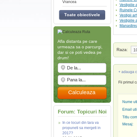
Vrancea
Vestigiile
Ruinele Cu
Toate obiectivele
Vestigii a
Vestigiile
Manastire
Afla distanta pe care
urmeaza sa o parcurgi,
Raza:
dar si ce poti vedea pe
drum!
+ adauga c
Fii primul 
Calculeaza
Nume util
Email uti
Forum: Topicuri Noi
Titlu com
In ce locuri din tara va
Mesaj:
propuneti sa mergeti in
2017?