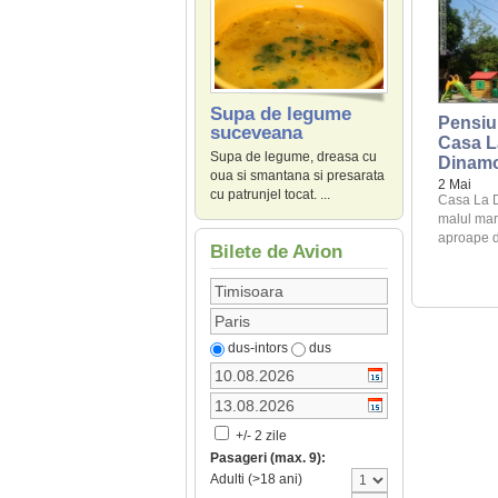
Supa de legume
Pensiu
suceveana
Casa L
Supa de legume, dreasa cu
Dinam
oua si smantana si presarata
2 Mai
cu patrunjel tocat. ...
Casa La D
malul mari
aproape de
Bilete de Avion
dus-intors
dus
+/- 2 zile
Pasageri (max. 9):
Adulti (>18 ani)