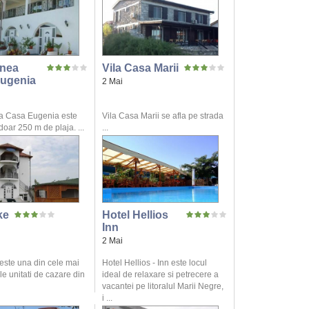
nea
Vila Casa Marii
ugenia
2 Mai
a Casa Eugenia este
Vila Casa Marii se afla pe strada
 doar 250 m de plaja. ...
...
ke
Hotel Hellios
Inn
2 Mai
 este una din cele mai
Hotel Hellios - Inn este locul
le unitati de cazare din
ideal de relaxare si petrecere a
vacantei pe litoralul Marii Negre,
i ...