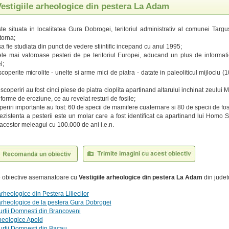
Vestigiile arheologice din pestera La Adam
te situata in localitatea Gura Dobrogei, teritoriul administrativ al comunei Targu
torna;
sa fie studiata din punct de vedere stiintific incepand cu anul 1995;
le mai valoroase pesteri de pe teritoriul Europei, aducand un plus de informati
i;
scoperite microlite - unelte si arme mici de piatra - datate in paleoliticul mijlociu 
coperiri au fost cinci piese de piatra cioplita apartinand altarului inchinat zeului Mi
forme de eroziune, ce au revelat resturi de fosile;
periri importante au fost: 60 de specii de mamifere cuaternare si 80 de specii de fosi
ezistenta a pesterii este un molar care a fost identificat ca apartinand lui Homo S
l acestor meleagui cu 100.000 de ani i.e.n.
te obiective asemanatoare cu
Vestigiile arheologice din pestera La Adam
din judet
arheologice din Pestera Liliecilor
 arheologice de la pestera Gura Dobrogei
rtii Domnesti din Brancoveni
rheologice Apold
rtii Domnesti din Bacau