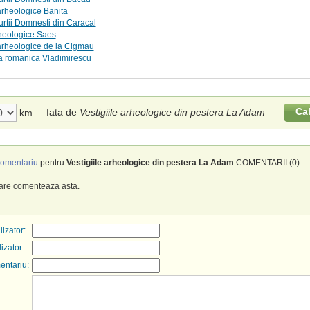
 arheologice Banita
rtii Domnesti din Caracal
rheologice Saes
 arheologice de la Cigmau
a romanica Vladimirescu
Ca
fata de
Vestigiile arheologice din pestera La Adam
km
omentariu
pentru
Vestigiile arheologice din pestera La Adam
COMENTARII (0):
care comenteaza asta.
izator:
lizator:
entariu: