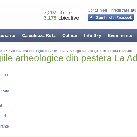
Contul meu
Inregistrare
sau
7,297
oferte
3,178
obiective
aurante
Calculeaza Ruta
Culinar
Info Sky
Evenimente
ive
Obiective istorice in judetul Constanta
Vestigiile arheologice din pestera La Adam
giile arheologice din pestera La 
oturi
 harta
tii
tat
arii
i
rante