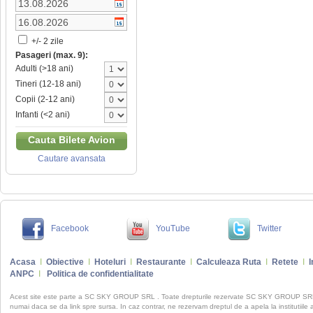
+/- 2 zile
Pasageri (max. 9):
Adulti (>18 ani)
Tineri (12-18 ani)
Copii (2-12 ani)
Infanti (<2 ani)
Cauta Bilete Avion
Cautare avansata
Facebook
YouTube
Twitter
Acasa
I
Obiective
I
Hoteluri
I
Restaurante
I
Calculeaza Ruta
I
Retete
I
I
ANPC
I
Politica de confidentialitate
Acest site este parte a SC SKY GROUP SRL . Toate drepturile rezervate SC SKY GROUP S
numai daca se da link spre sursa. In caz contrar, ne rezervam dreptul de a apela la institutiile 