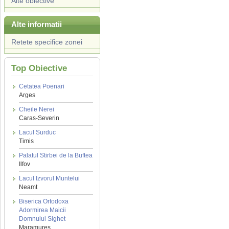
Alte obiective
Alte informatii
Retete specifice zonei
Top Obiective
Cetatea Poenari
Arges
Cheile Nerei
Caras-Severin
Lacul Surduc
Timis
Palatul Stirbei de la Buftea
Ilfov
Lacul Izvorul Muntelui
Neamt
Biserica Ortodoxa
Adormirea Maicii
Domnului Sighet
Maramures