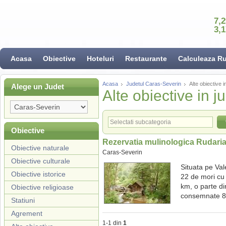
7,
3,
Acasa
Obiective
Hoteluri
Restaurante
Calculeaza R
Acasa
Judetul Caras-Severin
Alte obiective 
Alege un Judet
Alte obiective in 
Obiective
Rezervatia mulinologica Rudari
Obiective naturale
Caras-Severin
Obiective culturale
Situata pe Val
Obiective istorice
22 de mori cu 
km, o parte din
Obiective religioase
consemnate 8 
Statiuni
Agrement
1-1 din
1