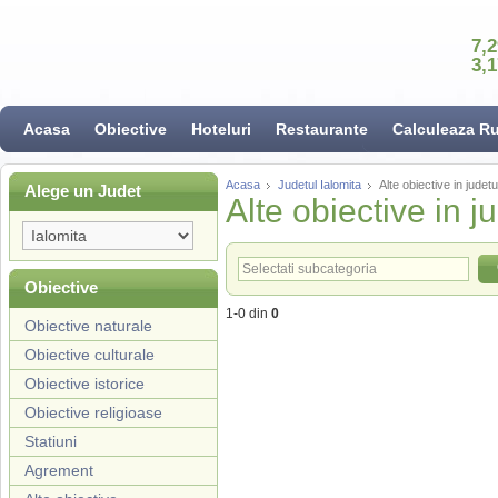
7,
3,
Acasa
Obiective
Hoteluri
Restaurante
Calculeaza R
Acasa
Judetul Ialomita
Alte obiective in judetu
Alege un Judet
Alte obiective in j
Obiective
1-0 din
0
Obiective naturale
Obiective culturale
Obiective istorice
Obiective religioase
Statiuni
Agrement