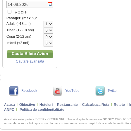
+/- 2 zile
Pasageri (max. 9):
Adulti (>18 ani)
Tineri (12-18 ani)
Copii (2-12 ani)
Infanti (<2 ani)
Cauta Bilete Avion
Cautare avansata
Facebook
YouTube
Twitter
Acasa
I
Obiective
I
Hoteluri
I
Restaurante
I
Calculeaza Ruta
I
Retete
I
I
ANPC
I
Politica de confidentialitate
Acest site este parte a SC SKY GROUP SRL . Toate drepturile rezervate SC SKY GROUP S
numai daca se da link spre sursa. In caz contrar, ne rezervam dreptul de a apela la institutiile 