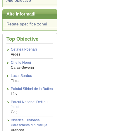
Alte obiective
Alte informatii
Retete specifice zonei
Top Obiective
Cetatea Poenari
Arges
Cheile Nerei
Caras-Severin
Lacul Surduc
Timis
Palatul Stirbei de la Buftea
Ilfov
Parcul National Defileul
Jiului
Gorj
Biserica Cuvioasa
Parascheva din Naruja
Vrancea