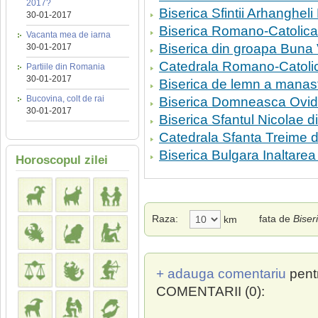
2017?
Biserica Sfintii Arhangheli 
30-01-2017
Biserica Romano-Catolica
Vacanta mea de iarna
Biserica din groapa Buna 
30-01-2017
Catedrala Romano-Catolica
Partiile din Romania
30-01-2017
Biserica de lemn a manast
Bucovina, colt de rai
Biserica Domneasca Ovide
30-01-2017
Biserica Sfantul Nicolae d
Catedrala Sfanta Treime d
Biserica Bulgara Inaltare
Horoscopul zilei
Raza:
fata de
Biser
km
+ adauga comentariu
pent
COMENTARII (0):