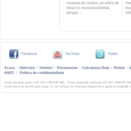
soseaua de centura, pe artera de
mun
intrare in municipiul Bistrita,
dep
dinspre ...
356
Facebook
YouTube
Twitter
Acasa
I
Obiective
I
Hoteluri
I
Restaurante
I
Calculeaza Ruta
I
Retete
I
I
ANPC
I
Politica de confidentialitate
Acest site este parte a SC SKY GROUP SRL . Toate drepturile rezervate SC SKY GROUP S
numai daca se da link spre sursa. In caz contrar, ne rezervam dreptul de a apela la institutiile 