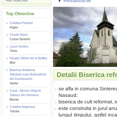
Restaurante
Alte obiective
Top Obiective
Cetatea Poenari
Arges
Cheile Nerei
Caras-Severin
Lacul Surduc
Timis
Palatul Stirbei de la Buftea
Ilfov
Biserica Nasterea
Detalii Biserica re
Sfantului Ioan Botezatorul
din Dumbraveni
Vaslui
se afla in comuna Sintereag
Casa - Muzeu Grigore
Nasaud;
Tabacu din Hemeius
Bacau
biserica de cult reformat, i
Cetatea Aegyssus
este construita in jurul an
Tulcea
lungul timpului, astfel inc