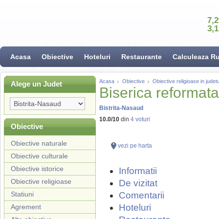
7,
3,
Acasa
Obiective
Hoteluri
Restaurante
Calculeaza R
Acasa
Obiective
Obiective religioase in judet
Alege un Judet
Biserica reformata
Bistrita-Nasaud
10.0
/
10
din
4
voturi
Obiective
Obiective naturale
vezi pe harta
Obiective culturale
Obiective istorice
Informatii
Obiective religioase
De vizitat
Statiuni
Comentarii
Hoteluri
Agrement