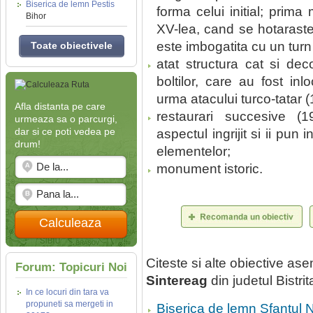
Biserica de lemn Pestis
forma celui initial; prima
Bihor
XV-lea, cand se hotaraste l
este imbogatita cu un turn 
Toate obiectivele
atat structura cat si deco
boltilor, care au fost inl
urma atacului turco-tatar (
Afla distanta pe care
restaurari succesive (
urmeaza sa o parcurgi,
dar si ce poti vedea pe
aspectul ingrijit si ii pun 
drum!
elementelor;
monument istoric.
Calculeaza
Citeste si alte obiective a
Forum: Topicuri Noi
Sintereag
din judetul Bistr
In ce locuri din tara va
propuneti sa mergeti in
Biserica de lemn Sfantul N