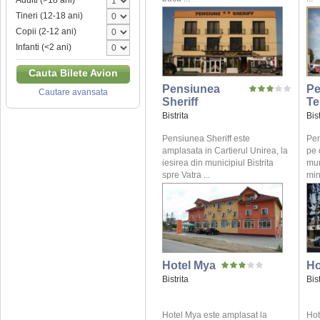
Adulti (>18 ani)
Tineri (12-18 ani)
Copii (2-12 ani)
Infanti (<2 ani)
Cauta Bilete Avion
Pensiunea
Pe
Cautare avansata
Sheriff
Te
Bistrita
Bist
Pensiunea Sheriff este
Pen
amplasata in Cartierul Unirea, la
pe 
iesirea din municipiul Bistrita
mun
spre Vatra ...
min
Hotel Mya
Ho
Bistrita
Bist
Hotel Mya este amplasat la
Hot