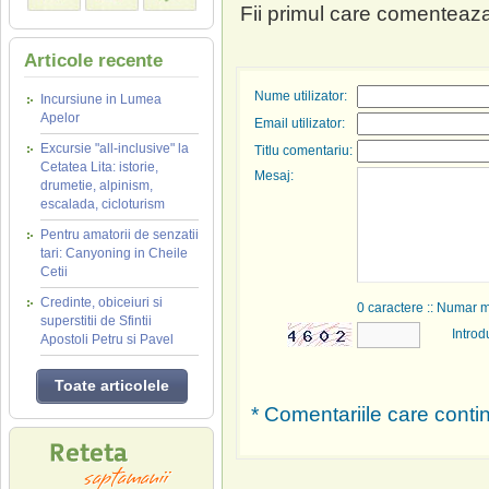
Fii primul care comenteaza
Articole recente
Nume utilizator:
Incursiune in Lumea
Apelor
Email utilizator:
Excursie "all-inclusive" la
Titlu comentariu:
Cetatea Lita: istorie,
Mesaj:
drumetie, alpinism,
escalada, cicloturism
Pentru amatorii de senzatii
tari: Canyoning in Cheile
Cetii
Credinte, obiceiuri si
0
caractere :: Numar 
superstitii de Sfintii
Introd
Apostoli Petru si Pavel
Toate articolele
* Comentariile care contin