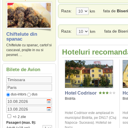
Raza:
fata de
Biser
km
Raza:
fata de Biser
km
Chiftelute din
spanac
Chiftelute cu spanac, cartof si
Hoteluri recomanda
cascaval, prajite in ou si
pesmet. ...
Bilete de Avion
Hotel Codrisor
Ho
dus-intors
dus
Bistrita
Bist
Hotel Codrisor este amplasat in
Hot
+/- 2 zile
municipiul Bistrita, pe DN17 (Cluj
mun
Napoca- Suceava). Hotelul se
sos
Pasageri (max. 9):
bucu ...
...