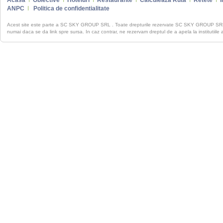
Acasa
I
Obiective
I
Hoteluri
I
Restaurante
I
Calculeaza Ruta
I
Retete
I
I
ANPC
I
Politica de confidentialitate
Acest site este parte a SC SKY GROUP SRL . Toate drepturile rezervate SC SKY GROUP S
numai daca se da link spre sursa. In caz contrar, ne rezervam dreptul de a apela la institutiile 