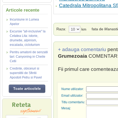
Catedrala Mitropolitana Sf
Articole recente
Incursiune in Lumea
Apelor
Raza:
fata de
Manasti
km
Excursie "all-inclusive" la
Cetatea Lita: istorie,
drumetie, alpinism,
escalada, cicloturism
+ adauga comentariu
pent
Pentru amatorii de senzatii
Grumezoaia
COMENTARII 
tari: Canyoning in Cheile
Cetii
Fii primul care comenteaza
Credinte, obiceiuri si
superstitii de Sfintii
Apostoli Petru si Pavel
Toate articolele
Nume utilizator:
Email utilizator:
Titlu comentariu:
Mesaj: