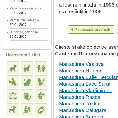
30-01-2017
a fost reinfiintata in 1996
Vacanta mea de iarna
s-a resfintit in 2006.
30-01-2017
Partiile din Romania
30-01-2017
Bucovina, colt de rai
30-01-2017
Citeste si alte obiective a
Cantemir-Grumezoaia
din 
Horoscopul zilei
Manastirea Vasiova
Manastirea Hlincea
Manastirea Baile Hercula
Manastirea Lacu Sarat
Manastirea Vladimiresti
Manastirea Rasca
Manastirea Tazlau
Manastirea Calugara
Manastirea Barnova