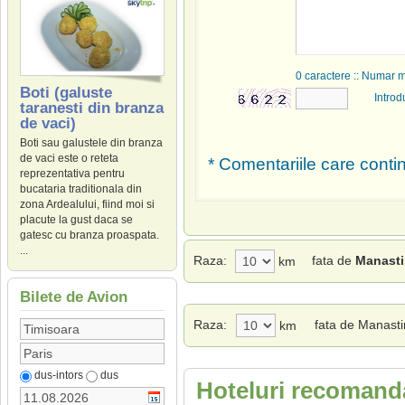
0
caractere :: Numar 
Boti (galuste
Introd
taranesti din branza
de vaci)
Boti sau galustele din branza
de vaci este o reteta
* Comentariile care contin
reprezentativa pentru
bucataria traditionala din
zona Ardealului, fiind moi si
placute la gust daca se
gatesc cu branza proaspata.
...
Raza:
fata de
Manasti
km
Bilete de Avion
Raza:
fata de Manast
km
dus-intors
dus
Hoteluri recomanda