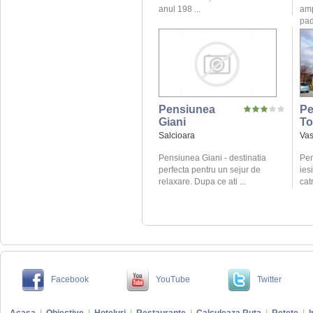
anul 198 ...
amp
pad
Pensiunea
Pe
Giani
To
Salcioara
Vas
Pensiunea Giani - destinatia
Pen
perfecta pentru un sejur de
ies
relaxare. Dupa ce ati ...
catr
Facebook
YouTube
Twitter