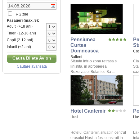
+/- 2 zile
Pasageri (max. 9):
Adulti (>18 ani)
Tineri (12-18 ani)
Pensiunea
Pe
Copii (2-12 ani)
Curtea
St
Infanti (<2 ani)
Domneasca
Cos
Balteni
Cauta Bilete Avion
Situata intr-o zona retrasa si
Cla
linistita, in apropierea
Sta
Cautare avansata
Rezervatiei Botanice Ba ...
caz
Hotel Cantemir
Po
Husi
Hus
Hotelul Cantemir, situat in centrul
La 
orasului Husi, a fost construit in
int