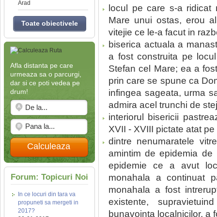
Arad
locul pe care s-a ridicat
Mare unui ostas, erou al
Toate obiectivele
vitejie ce le-a facut in razb
biserica actuala a manasti
a fost construita pe locul
Afla distanta pe care
Stefan cel Mare; ea a fost
urmeaza sa o parcurgi,
prin care se spune ca Domn
dar si ce poti vedea pe
drum!
infingea sageata, urma sa
admira acel trunchi de ste
interiorul bisericii pastr
XVII - XVIII pictate atat pe
dintre nenumaratele vitr
Calculeaza
amintim de epidemia de ho
epidemie ce a avut loc
Forum: Topicuri Noi
monahala a continuat p
monahala a fost intrerupt
In ce locuri din tara va
existente, supravietuin
propuneti sa mergeti in
2017?
bunavointa localnicilor, a