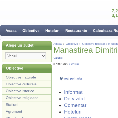
7,
3,
Acasa
Obiective
Hoteluri
Restaurante
Calculeaza R
Acasa
Obiective
Obiective religioase in judetu
Alege un Judet
Manastirea Dimit
Vaslui
8.1
/
10
din
7
voturi
Obiective
Obiective naturale
vezi pe harta
Obiective culturale
Obiective istorice
Informatii
Obiective religioase
De vizitat
Statiuni
Comentarii
Hoteluri
Agrement