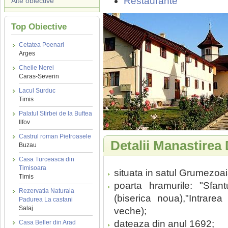
Restaurante
Alte obiective
Top Obiective
Cetatea Poenari
Arges
Cheile Nerei
Caras-Severin
Lacul Surduc
Timis
Palatul Stirbei de la Buftea
Ilfov
Castrul roman Pietroasele
Detalii Manastirea
Buzau
Casa Turceasca din
Timisoara
situata in satul Grumezoa
Timis
poarta hramurile: "Sfant
Rezervatia Naturala
(biserica noua),"Intrarea
Padurea La castani
Salaj
veche);
dateaza din anul 1692;
Casa Beller din Arad