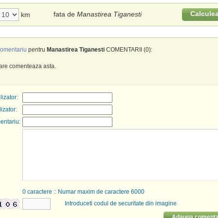
Calcule
fata de
Manastirea Tiganesti
km
omentariu
pentru
Manastirea Tiganesti
COMENTARII (0):
care comenteaza asta.
izator:
lizator:
entariu:
0
caractere :: Numar maxim de caractere 6000
Introduceti codul de securitate din imagine
Adauga comenta