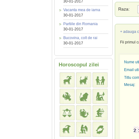
30-01-2017
Raza:
Vacanta mea de iarna
30-01-2017
Partiile din Romania
30-01-2017
+ adauga c
Bucovina, colt de rai
Fii primul 
30-01-2017
Nume util
Horoscopul zilei
Email uti
Titlu com
Mesaj: