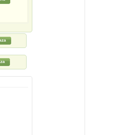
aza
aza