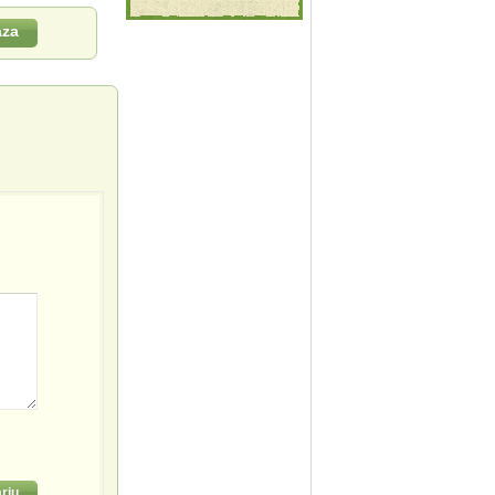
aza
riu