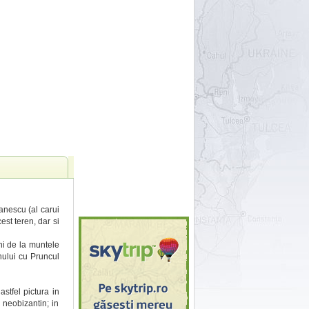
anescu (al carui
est teren, dar si
ni de la muntele
nului cu Pruncul
astfel pictura in
l neobizantin; in