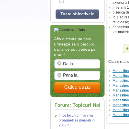
Iasi
exterior a 
intre anii
biserica de
Toate obiectivele
in cladire
religioase;
ansamblul 
tes materi
Afla distanta pe care
urmeaza sa o parcurgi,
dar si ce poti vedea pe
drum!
Citeste si al
Manastire
Manastirea
Manastire
Manastire
Calculeaza
Manastire
Manastire
Manastirea
Forum: Topicuri Noi
Manastire
Manastirea
Manastirea
In ce locuri din tara va
propuneti sa mergeti in
2017?