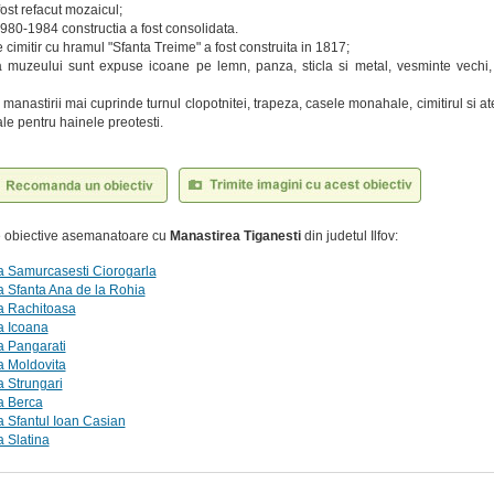
fost refacut mozaicul;
 1980-1984 constructia a fost consolidata.
 cimitir cu hramul "Sfanta Treime" a fost construita in 1817;
a muzeului sunt expuse icoane pe lemn, panza, sticla si metal, vesminte vechi, 
manastirii mai cuprinde turnul clopotnitei, trapeza, casele monahale, cimitirul si a
ale pentru hainele preotesti.
te obiective asemanatoare cu
Manastirea Tiganesti
din judetul Ilfov:
a Samurcasesti Ciorogarla
 Sfanta Ana de la Rohia
a Rachitoasa
a Icoana
a Pangarati
a Moldovita
 Strungari
a Berca
 Sfantul Ioan Casian
 Slatina