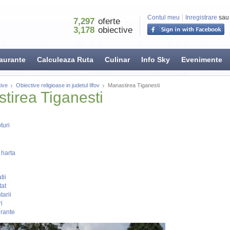
Contul meu
Inregistrare
sau
7,297
oferte
3,178
obiective
aurante
Calculeaza Ruta
Culinar
Info Sky
Evenimente
ive
Obiective religioase in judetul Ilfov
Manastirea Tiganesti
tirea Tiganesti
turi
 harta
tii
tat
arii
i
rante