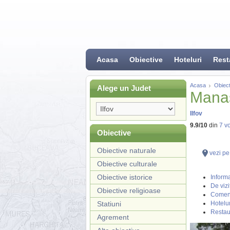
Acasa
Obiective
Hoteluri
Rest
Acasa
Obiect
Alege un Judet
Manas
Ilfov
9.9
/
10
din
7
vo
Obiective
Obiective naturale
vezi pe
Obiective culturale
Obiective istorice
Informa
De vizi
Obiective religioase
Coment
Statiuni
Hotelur
Restau
Agrement