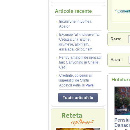
Articole recente
* Comenta
Incursiune in Lumea
Apelor
Excursie "all-inclusive" la
Raza:
Cetatea Lita: istorie,
drumetie, alpinism,
escalada, cicloturism
Pentru amatorii de senzatii
Raza:
tari: Canyoning in Cheile
Cetii
Credinte, obiceiuri si
Hoteluri
superstitii de Sfintii
Apostoli Petru si Pavel
Toate articolele
Pensiu
Danacr