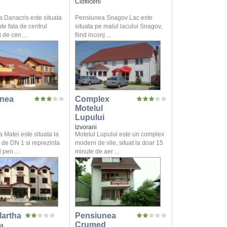
Ciofliceni
 Danacris este situata
Pensiunea Snagov Lac este
te fata de centrul
situata pe malul lacului Snagov,
 de cen ...
fiind inconj ...
nea
Complex
Motelul
Lupului
Izvorani
 Matei este situata la
Motelul Lupului este un complex
 de DN 1 si reprezinta
modern de vile, situat la doar 15
 pen ...
minute de aer ...
Martha
Pensiunea
Crumed
a