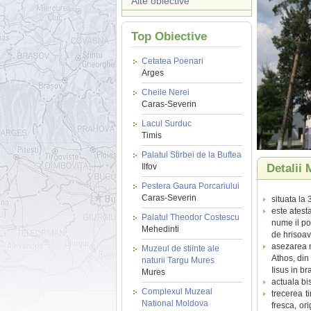
Alte obiective
Top Obiective
Cetatea Poenari
Arges
Cheile Nerei
Caras-Severin
Lacul Surduc
Timis
Palatul Stirbei de la Buftea
Ilfov
Detalii 
Pestera Gaura Porcariului
Caras-Severin
situata la 
este atest
Palatul Theodor Costescu
nume il po
Mehedinti
de hrisoav
asezarea m
Muzeul de stiinte ale
Athos, din
naturii Targu Mures
Iisus in br
Mures
actuala bis
Complexul Muzeal
trecerea t
National Moldova
fresca, ori