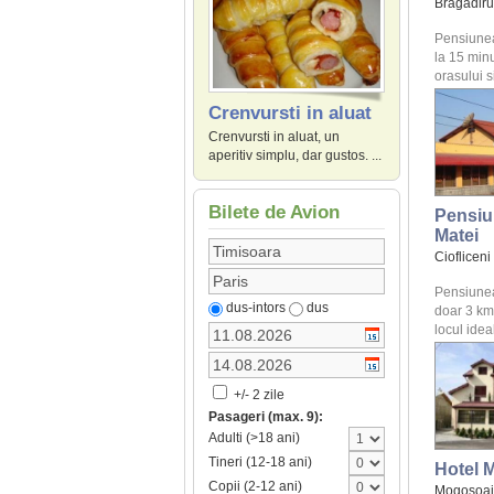
Bragadiru
Pensiunea
la 15 minu
orasului si
Crenvursti in aluat
Crenvursti in aluat, un
aperitiv simplu, dar gustos. ...
Bilete de Avion
Pensiu
Matei
Ciofliceni
Pensiunea
dus-intors
dus
doar 3 km
locul ideal
+/- 2 zile
Pasageri (max. 9):
Adulti (>18 ani)
Tineri (12-18 ani)
Hotel 
Copii (2-12 ani)
Mogosoai