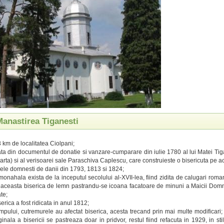
Manastirea Tiganesti
3 km de localitatea Ciolpani;
ata din documentul de donatie si vanzare-cumparare din iulie 1780 al lui Matei Tig
arta) si al verisoarei sale Paraschiva Caplescu, care construieste o bisericuta pe ac
ele domnesti de danii din 1793, 1813 si 1824;
onahala exista de la inceputul secolului al-XVII-lea, fiind zidita de calugari roma
 aceasta biserica de lemn pastrandu-se icoana facatoare de minuni a Maicii Dom
ate;
erica a fost ridicata in anul 1812;
impului, cutremurele au afectat biserica, acesta trecand prin mai multe modificari; 
ginala a bisericii se pastreaza doar in pridvor, restul fiind refacuta in 1929, in sti