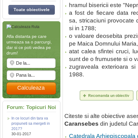
hramul bisericii este "Nep
Toate obiectivele
a fost de fiecare data re
sa, stricaciuni provocate 
si in 1788;
o valoare deosebita prezi
Afla distanta pe care
urmeaza sa o parcurgi,
pe Maica Domnului Maria, 
dar si ce poti vedea pe
atat calea sfintei cruci, l
drum!
sunt de o frumusete si o v
zugraveala exterioara si 
1988.
Calculeaza
Forum: Topicuri Noi
Citeste si alte obiective a
In ce locuri din tara va
Caransebes
din judetul Ca
propuneti sa mergeti in
2017?
30-01-2017
Catedrala Arhiepiscopala 