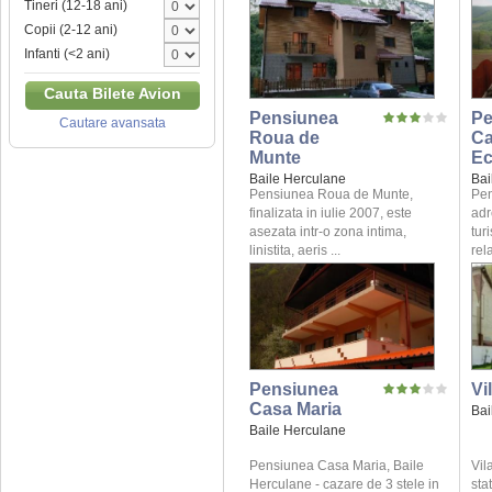
Tineri (12-18 ani)
Copii (2-12 ani)
Infanti (<2 ani)
Cauta Bilete Avion
Pensiunea
Pe
Cautare avansata
Roua de
C
Munte
Ec
Baile Herculane
Bai
Pensiunea Roua de Munte,
Pen
finalizata in iulie 2007, este
adr
asezata intr-o zona intima,
tur
linistita, aeris ...
rela
Pensiunea
Vi
Casa Maria
Bai
Baile Herculane
Pensiunea Casa Maria, Baile
Vil
Herculane - cazare de 3 stele in
sta