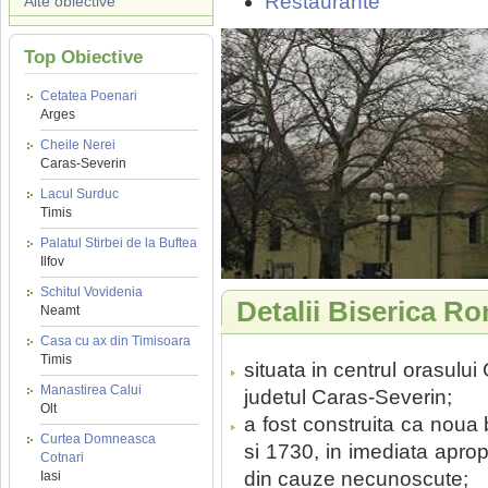
Restaurante
Alte obiective
Top Obiective
Cetatea Poenari
Arges
Cheile Nerei
Caras-Severin
Lacul Surduc
Timis
Palatul Stirbei de la Buftea
Ilfov
Schitul Vovidenia
Detalii Biserica 
Neamt
Casa cu ax din Timisoara
Timis
situata in centrul orasulu
Manastirea Calui
judetul Caras-Severin;
Olt
a fost construita ca noua 
Curtea Domneasca
si 1730, in imediata aprop
Cotnari
din cauze necunoscute;
Iasi