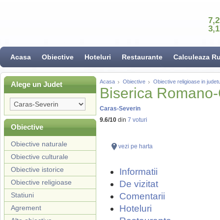
7,
3,
Acasa
Obiective
Hoteluri
Restaurante
Calculeaza R
Acasa
Obiective
Obiective religioase in jude
Alege un Judet
Biserica Romano-
Caras-Severin
9.6
/
10
din
7
voturi
Obiective
Obiective naturale
vezi pe harta
Obiective culturale
Obiective istorice
Informatii
Obiective religioase
De vizitat
Statiuni
Comentarii
Hoteluri
Agrement