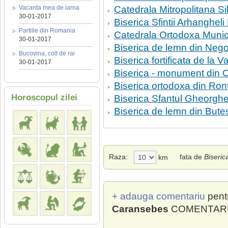
Vacanta mea de iarna
Catedrala Mitropolitana Si
30-01-2017
Biserica Sfintii Arhangheli 
Partiile din Romania
Catedrala Ortodoxa Munic
30-01-2017
Biserica de lemn din Neg
Bucovina, colt de rai
Biserica fortificata de la V
30-01-2017
Biserica - monument din C
Biserica ortodoxa din Ron
Horoscopul zilei
Biserica Sfantul Gheorghe
Biserica de lemn din Butes
Raza:
fata de
Biseri
km
+ adauga comentariu
pent
Caransebes
COMENTARII 