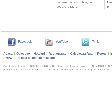
camere modern utilate, cu
Her
vedere la rau ...
pri
Facebook
YouTube
Twitter
Acasa
I
Obiective
I
Hoteluri
I
Restaurante
I
Calculeaza Ruta
I
Retete
I
I
ANPC
I
Politica de confidentialitate
Acest site este parte a SC SKY GROUP SRL . Toate drepturile rezervate SC SKY GROUP S
numai daca se da link spre sursa. In caz contrar, ne rezervam dreptul de a apela la institutiile 