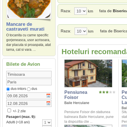
Raza:
fata de
Biseri
km
Mancare de
castraveti murati
Raza:
fata de Biser
km
O tocanita cu carne specific
gorjeneasca, usor acrisoara,
dar placuta si proaspata, atat
Hoteluri recomanda
iarna, cat si vara. ...
Bilete de Avion
dus-intors
dus
Pensiunea
Pe
Foisor
Cu
La
Baile Herculane
Bai
+/- 2 zile
Pensiune Foisor din statiunea
Sit
balneara Baile Herculane, pune
sta
Pasageri (max. 9):
la dispozitia clie ...
Pen
Adulti (>18 ani)