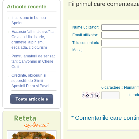
Fii primul care comenteaza
Articole recente
Incursiune in Lumea
Apelor
Nume utilizator:
Excursie "all-inclusive" la
Email utilizator:
Cetatea Lita: istorie,
drumetie, alpinism,
Titlu comentariu:
escalada, cicloturism
Mesaj:
Pentru amatorii de senzatii
tari: Canyoning in Cheile
Cetii
Credinte, obiceiuri si
superstitii de Sfintii
Apostoli Petru si Pavel
0
caractere :: Numar 
Introd
Toate articolele
* Comentariile care contin