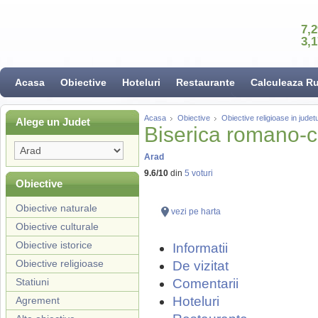
7,
3,
Acasa
Obiective
Hoteluri
Restaurante
Calculeaza R
Acasa
Obiective
Obiective religioase in judet
Alege un Judet
Biserica romano-c
Arad
9.6
/
10
din
5
voturi
Obiective
Obiective naturale
vezi pe harta
Obiective culturale
Obiective istorice
Informatii
Obiective religioase
De vizitat
Statiuni
Comentarii
Hoteluri
Agrement