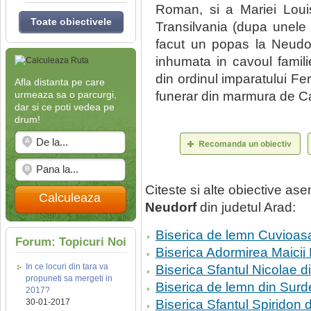
Roman, si a Mariei Loui
Toate obiectivele
Transilvania (dupa unele 
facut un popas la Neudo
inhumata in cavoul familie
din ordinul imparatului Fe
Afla distanta pe care
urmeaza sa o parcurgi,
funerar din marmura de Ca
dar si ce poti vedea pe
drum!
Citeste si alte obiective a
Calculeaza
Neudorf
din judetul Arad:
Biserica de lemn Cuvioas
Forum: Topicuri Noi
Biserica Adormirea Maici
In ce locuri din tara va
Biserica Sfantul Nicolae 
propuneti sa mergeti in
Biserica de lemn din Surd
2017?
30-01-2017
Biserica Sfantul Spiridon 