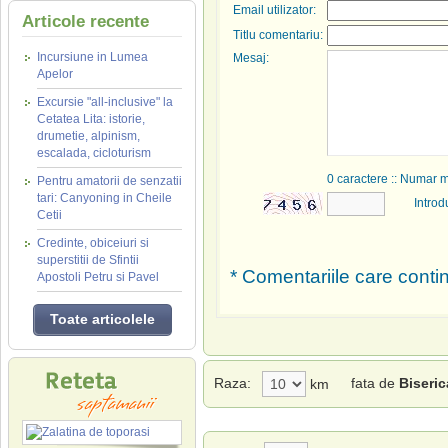
Email utilizator:
Articole recente
Titlu comentariu:
Incursiune in Lumea
Mesaj:
Apelor
Excursie "all-inclusive" la
Cetatea Lita: istorie,
drumetie, alpinism,
escalada, cicloturism
0
caractere :: Numar 
Pentru amatorii de senzatii
tari: Canyoning in Cheile
Introd
Cetii
Credinte, obiceiuri si
superstitii de Sfintii
* Comentariile care contin
Apostoli Petru si Pavel
Toate articolele
Raza:
fata de
Biseri
km