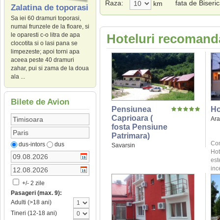
Raza:
fata de Biseri
km
Zalatina de toporasi
Sa iei 60 dramuri toporasi,
numai frunzele de la floare, si
le oparesti c-o litra de apa
Hoteluri recomanda
clocotita si o lasi pana se
limpezeste; apoi torni apa
aceea peste 40 dramuri
zahar, pui si zama de la doua
ala ...
Bilete de Avion
Pensiunea
Ho
Caprioara (
Ar
fosta Pensiune
Patrimara)
Com
dus-intors
dus
Savarsin
Hot
est
inc
+/- 2 zile
Pasageri (max. 9):
Adulti (>18 ani)
Tineri (12-18 ani)