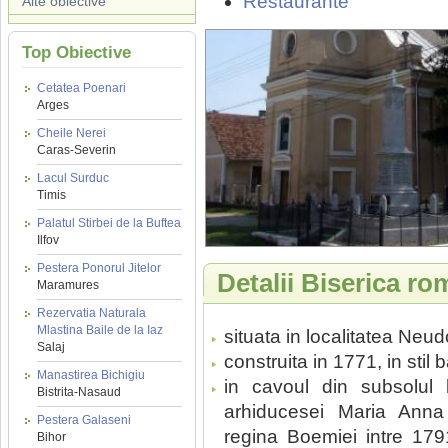
Restaurante
Alte obiective
Top Obiective
Cetatea Poenari
Arges
Cheile Nerei
Caras-Severin
Lacul Surduc
Timis
Palatul Stirbei de la Buftea
Ilfov
Pestera Ponorul Jitelor
Detalii Biserica r
Maramures
Rezervatia Naturala
Mlastina Baile de la Iaz
situata in localitatea Neudo
Salaj
construita in 1771, in stil 
Manastirea Bichigiu
in cavoul din subsolul 
Bistrita-Nasaud
arhiducesei Maria Ann
Pestera Galaseni
regina Boemiei intre 1791
Bihor