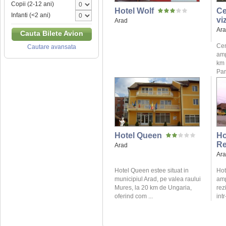
Copii (2-12 ani)
Hotel Wolf
Ce
Infanti (<2 ani)
vi
Arad
Ar
Cauta Bilete Avion
Cen
Cautare avansata
amp
km 
Parc
Hotel Queen
Ho
Re
Arad
Ar
Hotel Queen estee situat in
Hot
municipiul Arad, pe valea raului
amp
Mures, la 20 km de Ungaria,
rez
oferind com ...
intr