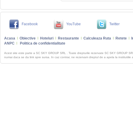
Facebook
YouTube
Twitter
Acasa
I
Obiective
I
Hoteluri
I
Restaurante
I
Calculeaza Ruta
I
Retete
I
I
ANPC
I
Politica de confidentialitate
Acest site este parte a SC SKY GROUP SRL . Toate drepturile rezervate SC SKY GROUP S
numai daca se da link spre sursa. In caz contrar, ne rezervam dreptul de a apela la institutiile 