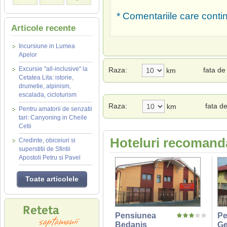
* Comentariile care contin
Articole recente
Incursiune in Lumea
Apelor
Excursie "all-inclusive" la
Raza:
fata d
km
Cetatea Lita: istorie,
drumetie, alpinism,
escalada, cicloturism
Raza:
fata d
km
Pentru amatorii de senzatii
tari: Canyoning in Cheile
Cetii
Hoteluri recomanda
Credinte, obiceiuri si
superstitii de Sfintii
Apostoli Petru si Pavel
Toate articolele
Pensiunea
Pe
Bedanis
Ge