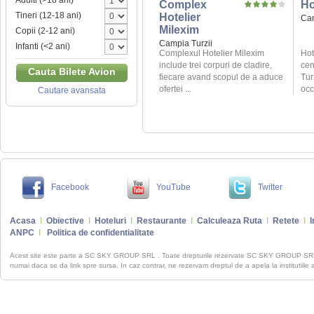
Adulti (>18 ani)
Complex
Ho
Tineri (12-18 ani)
Hotelier
Cam
Milexim
Copii (2-12 ani)
Campia Turzii
Infanti (<2 ani)
Complexul Hotelier Milexim
Hot
include trei corpuri de cladire,
cen
Cauta Bilete Avion
fiecare avand scopul de a aduce
Tur
ofertei ...
occ
Cautare avansata
Facebook
YouTube
Twitter
Acasa
I
Obiective
I
Hoteluri
I
Restaurante
I
Calculeaza Ruta
I
Retete
I
I
ANPC
I
Politica de confidentialitate
Acest site este parte a SC SKY GROUP SRL . Toate drepturile rezervate SC SKY GROUP S
numai daca se da link spre sursa. In caz contrar, ne rezervam dreptul de a apela la institutiile 