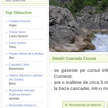
Alte obiective
Top Obiective
Cetatea Poenari
Arges
Cheile Nerei
Caras-Severin
Lacul Surduc
Timis
Palatul Stirbei de la Buftea
Ilfov
Detalii Cascada Ciucas
Cascada Cailor
Maramures
se gaseste pe cursul infe
Statuia Sfantului Ladislau
Cornesti;
din Oradea
are o inaltime de circa 5 m
Bihor
la baza cascadei, intr-o m
Rezervatia naturala
Padurea Alexeni
Ialomita
Rezervatia Dealul cu