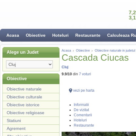
7,
3,
Acasa
Obiective
Hoteluri
Restaurante
Calculeaza R
Acasa
Obiective
Obiective naturale in judetul 
Alege un Judet
Cascada Ciucas
Cluj
9.9
/
10
din
7
voturi
Obiective
Obiective naturale
vezi pe harta
Obiective culturale
Obiective istorice
Informatii
De vizitat
Obiective religioase
Comentarii
Statiuni
Hoteluri
Restaurante
Agrement