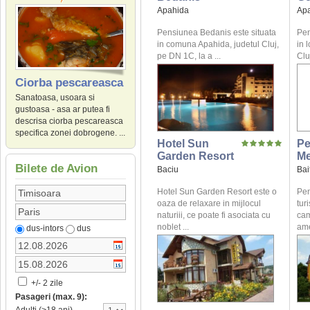
Apahida
Ap
Pensiunea Bedanis este situata
Pen
in comuna Apahida, judetul Cluj,
in 
pe DN 1C, la a ...
Clu
Ciorba pescareasca
Sanatoasa, usoara si
gustoasa - asa ar putea fi
descrisa ciorba pescareasca
specifica zonei dobrogene. ...
Hotel Sun
Pe
Garden Resort
Me
Bilete de Avion
Baciu
Bai
Hotel Sun Garden Resort este o
Pen
oaza de relaxare in mijlocul
tur
naturiii, ce poate fi asociata cu
cam
noblet ...
ame
dus-intors
dus
+/- 2 zile
Pasageri (max. 9):