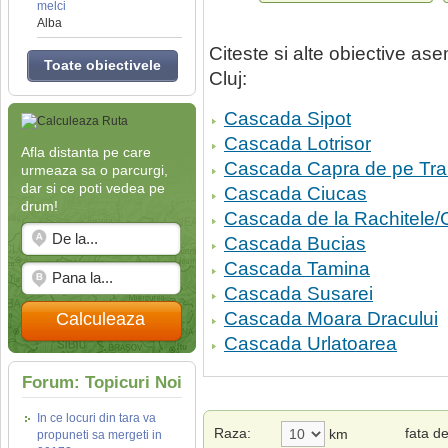
melci
Alba
Citeste si alte obiective a
Toate obiectivele
Cluj:
Cascada Sipot
Cascada Lotrisor
Afla distanta pe care
Cascada Capra de pe Tra
urmeaza sa o parcurgi,
dar si ce poti vedea pe
Cascada Ciucas
drum!
Cascada de la Rachitele/
Cascada Bucias
Cascada Tamina
Cascada Susarei
Cascada Moara Dracului
Calculeaza
Cascada Urlatoarea
Forum: Topicuri Noi
In ce locuri din tara va
Raza:
fata d
km
propuneti sa mergeti in