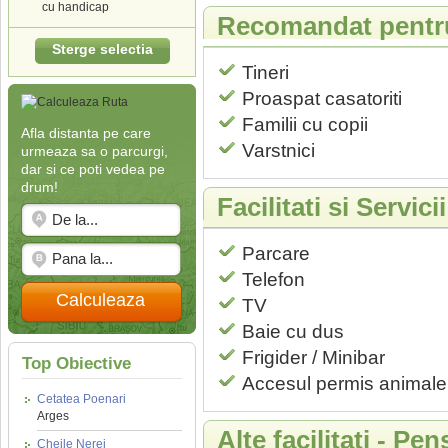
cu handicap
Recomandat pentr
Sterge selectia
Tineri
Proaspat casatoriti
Familii cu copii
Afla distanta pe care
Varstnici
urmeaza sa o parcurgi,
dar si ce poti vedea pe
drum!
Facilitati si Servi
Parcare
Telefon
Calculeaza
TV
Baie cu dus
Frigider / Minibar
Top Obiective
Accesul permis animale
Cetatea Poenari
Arges
Alte facilitati - P
Cheile Nerei