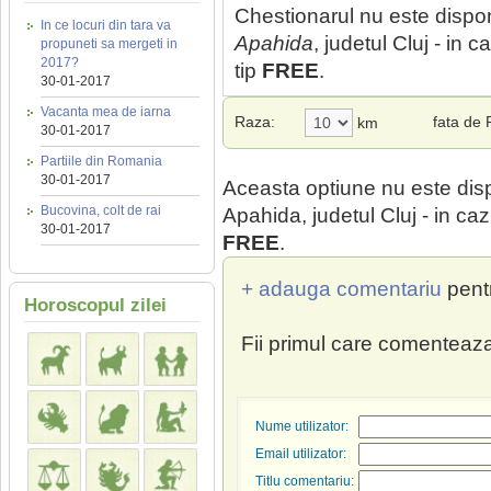
Chestionarul nu este dispon
In ce locuri din tara va
Apahida
, judetul Cluj - in 
propuneti sa mergeti in
2017?
tip
FREE
.
30-01-2017
Vacanta mea de iarna
Raza:
fata de
km
30-01-2017
Partiile din Romania
30-01-2017
Aceasta optiune nu este dis
Bucovina, colt de rai
Apahida, judetul Cluj - in ca
30-01-2017
FREE
.
+ adauga comentariu
pent
Horoscopul zilei
Fii primul care comenteaza
Nume utilizator:
Email utilizator:
Titlu comentariu: