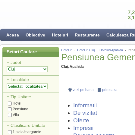
7,
3,
Acasa
Obiective
Hoteluri
Restaurante
Calculeaza R
Hoteluri
Hoteluri Cluj
Hoteluri Apahida
Pens
Setari Cautare
Pensiunea Gemen
Judet
Cluj, Apahida
Localitate
vezi pe harta
printeaza
Tip Unitate
Hotel
Informatii
Pensiune
De vizitat
Vila
Oferte
Clasificare Unitate
Impresii
1 stele/margarete