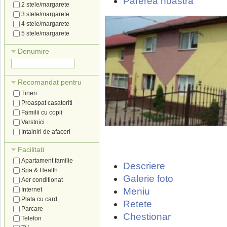
Parerea noastra
2 stele/margarete
3 stele/margarete
4 stele/margarete
5 stele/margarete
Denumire
Recomandat pentru
Tineri
Proaspat casatoriti
Familii cu copii
Varstnici
Intalniri de afaceri
Facilitati
Apartament familie
Descriere
Spa & Health
Galerie foto
Aer conditionat
Internet
Meniu
Plata cu card
Retete
Parcare
Chestionar
Telefon