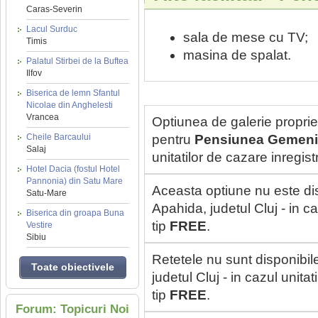
Caras-Severin
Lacul Surduc
sala de mese cu TV;
Timis
masina de spalat.
Palatul Stirbei de la Buftea
Ilfov
Biserica de lemn Sfantul
Nicolae din Anghelesti
Vrancea
Optiunea de galerie proprie
Cheile Barcaului
pentru
Pensiunea Gemeni
Salaj
unitatilor de cazare inregi
Hotel Dacia (fostul Hotel
Pannonia) din Satu Mare
Aceasta optiune nu este di
Satu-Mare
Apahida, judetul Cluj - in c
Biserica din groapa Buna
tip
FREE
.
Vestire
Sibiu
Retetele nu sunt disponibil
Toate obiectivele
judetul Cluj - in cazul unit
tip
FREE
.
Forum: Topicuri Noi