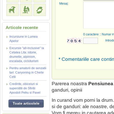
Mesaj:
Articole recente
0
caractere :: Numar 
Incursiune in Lumea
Introd
Apelor
Excursie "all-inclusive" la
Cetatea Lita: istorie,
drumetie, alpinism,
* Comentariile care contin
escalada, cicloturism
Pentru amatorii de senzatii
tari: Canyoning in Cheile
Cetii
Parerea noastra
Pensiunea
Credinte, obiceiuri si
superstitii de Sfintii
ganduri, opinii
Apostoli Petru si Pavel
In curand vom porni la drum.
Toate articolele
si de ganduri: ale noastre, 
Vom fi mereu in cautarea ade