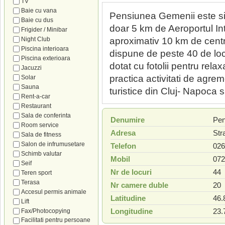
TV
Baie cu vana
Pensiunea Gemenii este situ
Baie cu dus
doar 5 km de Aeroportul Int
Frigider / Minibar
Night Club
aproximativ 10 km de cent
Piscina interioara
dispune de peste 40 de loc
Piscina exterioara
dotat cu fotolii pentru rela
Jacuzzi
practica activitati de agreme
Solar
Sauna
turistice din Cluj- Napoca
Rent-a-car
Restaurant
Sala de conferinta
Denumire
Pen
Room service
Adresa
Str
Sala de fitness
Salon de infrumusetare
Telefon
026
Schimb valutar
Mobil
072
Seif
Nr de locuri
44
Teren sport
Terasa
Nr camere duble
20
Accesul permis animale
Latitudine
46.
Lift
Longitudine
23.
Fax/Photocopying
Facilitati pentru persoane