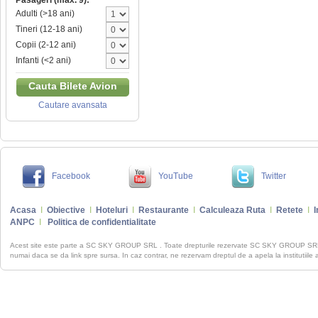
Pasageri (max. 9):
Adulti (>18 ani)
Tineri (12-18 ani)
Copii (2-12 ani)
Infanti (<2 ani)
Cauta Bilete Avion
Cautare avansata
Facebook
YouTube
Twitter
Acasa
I
Obiective
I
Hoteluri
I
Restaurante
I
Calculeaza Ruta
I
Retete
I
I
ANPC
I
Politica de confidentialitate
Acest site este parte a SC SKY GROUP SRL . Toate drepturile rezervate SC SKY GROUP S
numai daca se da link spre sursa. In caz contrar, ne rezervam dreptul de a apela la institutiile 