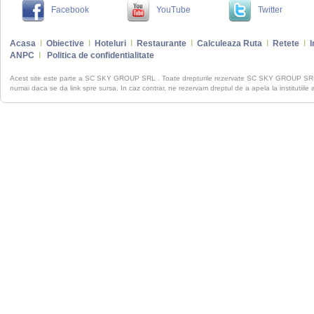
Facebook
YouTube
Twitter
Acasa
I
Obiective
I
Hoteluri
I
Restaurante
I
Calculeaza Ruta
I
Retete
I
I
ANPC
I
Politica de confidentialitate
Acest site este parte a SC SKY GROUP SRL . Toate drepturile rezervate SC SKY GROUP S
numai daca se da link spre sursa. In caz contrar, ne rezervam dreptul de a apela la institutiile 