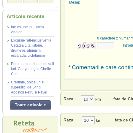
Mesaj:
Articole recente
Incursiune in Lumea
Apelor
0
caractere :: Numar 
Excursie "all-inclusive" la
Cetatea Lita: istorie,
Introd
drumetie, alpinism,
escalada, cicloturism
Pentru amatorii de senzatii
* Comentariile care contin
tari: Canyoning in Cheile
Cetii
Credinte, obiceiuri si
superstitii de Sfintii
Apostoli Petru si Pavel
Raza:
fata de
Ch
km
Toate articolele
Raza:
fata de C
km