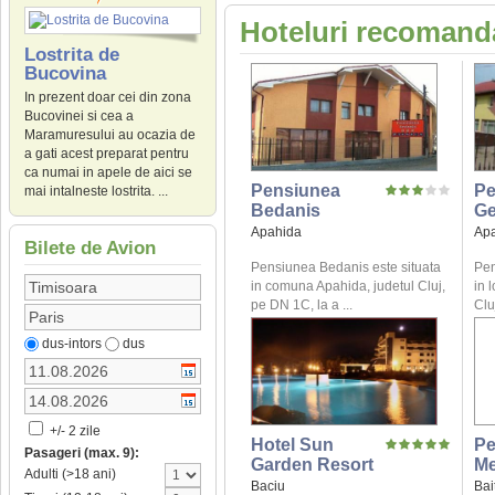
Hoteluri recomanda
Lostrita de
Bucovina
In prezent doar cei din zona
Bucovinei si cea a
Maramuresului au ocazia de
a gati acest preparat pentru
ca numai in apele de aici se
Pensiunea
Pe
mai intalneste lostrita. ...
Bedanis
Ge
Apahida
Ap
Bilete de Avion
Pensiunea Bedanis este situata
Pen
in comuna Apahida, judetul Cluj,
in 
pe DN 1C, la a ...
Clu
dus-intors
dus
+/- 2 zile
Hotel Sun
Pe
Pasageri (max. 9):
Garden Resort
Me
Adulti (>18 ani)
Baciu
Bai