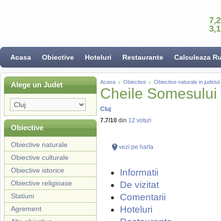
7,
3,
Acasa
Obiective
Hoteluri
Restaurante
Calculeaza R
Acasa
Obiective
Obiective naturale in judetul 
Alege un Judet
Cheile Somesului
Cluj
7.7
/
10
din
12
voturi
Obiective
Obiective naturale
vezi pe harta
Obiective culturale
Obiective istorice
Informatii
Obiective religioase
De vizitat
Statiuni
Comentarii
Hoteluri
Agrement