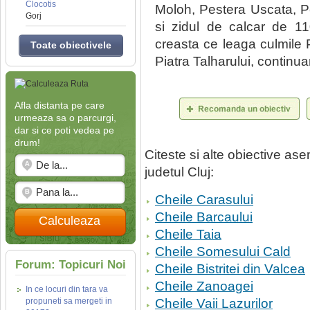
Clocotis
Moloh, Pestera Uscata, P
Gorj
si zidul de calcar de 11
creasta ce leaga culmile Pi
Toate obiectivele
Piatra Talharului, continu
Afla distanta pe care
urmeaza sa o parcurgi,
dar si ce poti vedea pe
drum!
Citeste si alte obiective a
judetul Cluj:
Cheile Carasului
Cheile Barcaului
Calculeaza
Cheile Taia
Cheile Somesului Cald
Forum: Topicuri Noi
Cheile Bistritei din Valcea
Cheile Zanoagei
In ce locuri din tara va
propuneti sa mergeti in
Cheile Vaii Lazurilor