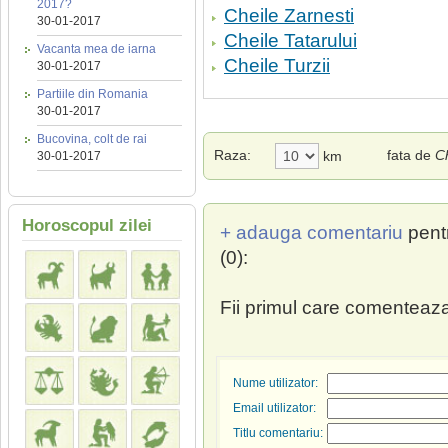
2017?
Cheile Zarnesti
30-01-2017
Cheile Tatarului
Vacanta mea de iarna
Cheile Turzii
30-01-2017
Partiile din Romania
30-01-2017
Bucovina, colt de rai
Raza:
fata de
C
km
30-01-2017
Horoscopul zilei
+ adauga comentariu
pent
(0):
Fii primul care comenteaza
Nume utilizator:
Email utilizator:
Titlu comentariu: