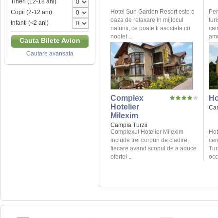
Tineri (12-18 ani)
Hotel Sun Garden Resort este o
Pen
Copii (2-12 ani)
oaza de relaxare in mijlocul
tur
Infanti (<2 ani)
naturiii, ce poate fi asociata cu
cam
noblet ...
ame
Cauta Bilete Avion
Cautare avansata
Complex
Ho
Hotelier
Cam
Milexim
Campia Turzii
Complexul Hotelier Milexim
Hot
include trei corpuri de cladire,
cen
fiecare avand scopul de a aduce
Tur
ofertei ...
occ