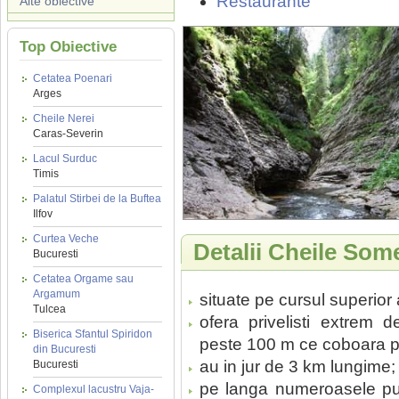
Restaurante
Alte obiective
Top Obiective
Cetatea Poenari
Arges
Cheile Nerei
Caras-Severin
Lacul Surduc
Timis
Palatul Stirbei de la Buftea
Ilfov
Curtea Veche
Detalii Cheile Som
Bucuresti
Cetatea Orgame sau
Argamum
situate pe cursul superior
Tulcea
ofera privelisti extrem d
Biserica Sfantul Spiridon
peste 100 m ce coboara pa
din Bucuresti
au in jur de 3 km lungime;
Bucuresti
pe langa numeroasele punc
Complexul lacustru Vaja-