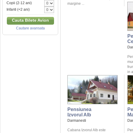
Copii (2-12 ani)
margine ...
Infanti (<2 ani)
Cauta Bilete Avion
Cautare avansata
Pe
Ce
Dar
Pen
mun
fru
in 
Pensiunea
Pe
Izvorul Alb
Ma
Darmanesti
Dar
Cabana Izvorul Alb este
Pen