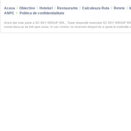
Acasa
I
Obiective
I
Hoteluri
I
Restaurante
I
Calculeaza Ruta
I
Retete
I
I
ANPC
I
Politica de confidentialitate
Acest site este parte a SC SKY GROUP SRL . Toate drepturile rezervate SC SKY GROUP S
numai daca se da link spre sursa. In caz contrar, ne rezervam dreptul de a apela la institutiile 