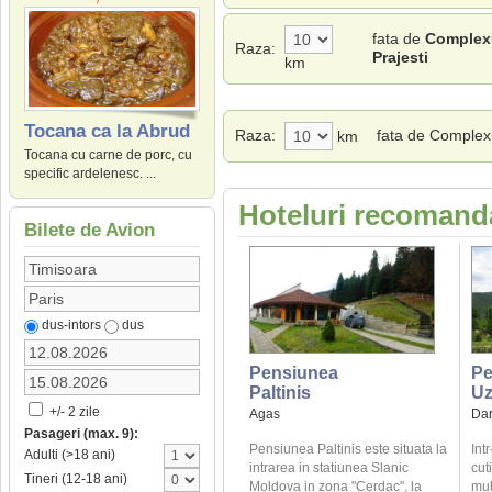
fata de
Complexu
Raza:
Prajesti
km
Tocana ca la Abrud
Raza:
fata de Complexu
km
Tocana cu carne de porc, cu
specific ardelenesc. ...
Hoteluri recomanda
Bilete de Avion
dus-intors
dus
Pensiunea
Pe
Paltinis
U
+/- 2 zile
Agas
Dar
Pasageri (max. 9):
Pensiunea Paltinis este situata la
Intr
Adulti (>18 ani)
intrarea in statiunea Slanic
cuti
Tineri (12-18 ani)
Moldova in zona "Cerdac", la
mul