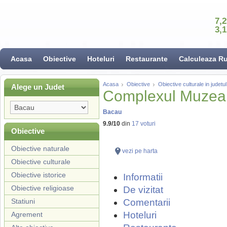
7,
3,
Acasa
Obiective
Hoteluri
Restaurante
Calculeaza R
Acasa
Obiective
Obiective culturale in judet
Alege un Judet
Complexul Muzeal 
Bacau
9.9
/
10
din
17
voturi
Obiective
Obiective naturale
vezi pe harta
Obiective culturale
Obiective istorice
Informatii
Obiective religioase
De vizitat
Statiuni
Comentarii
Hoteluri
Agrement