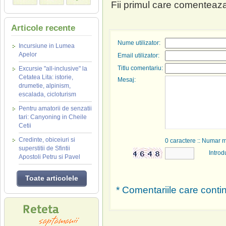
Fii primul care comenteaza
Articole recente
Nume utilizator:
Incursiune in Lumea
Apelor
Email utilizator:
Titlu comentariu:
Excursie "all-inclusive" la
Cetatea Lita: istorie,
Mesaj:
drumetie, alpinism,
escalada, cicloturism
Pentru amatorii de senzatii
tari: Canyoning in Cheile
Cetii
Credinte, obiceiuri si
0
caractere :: Numar 
superstitii de Sfintii
Introd
Apostoli Petru si Pavel
Toate articolele
* Comentariile care contin