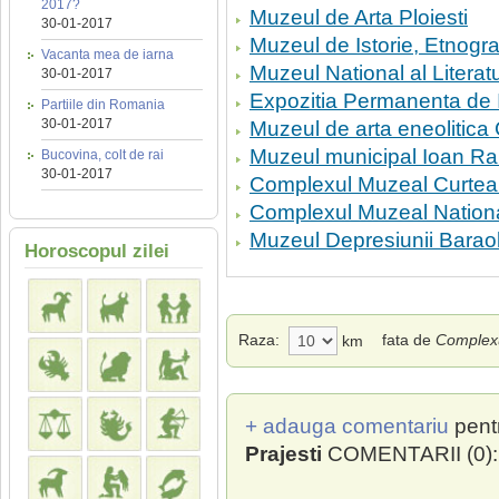
2017?
Muzeul de Arta Ploiesti
30-01-2017
Muzeul de Istorie, Etnograf
Vacanta mea de iarna
Muzeul National al Litera
30-01-2017
Expozitia Permanenta de 
Partiile din Romania
30-01-2017
Muzeul de arta eneolitica
Muzeul municipal Ioan Ra
Bucovina, colt de rai
30-01-2017
Complexul Muzeal Curtea
Complexul Muzeal Nation
Muzeul Depresiunii Baraol
Horoscopul zilei
Raza:
fata de
Complexu
km
+ adauga comentariu
pent
Prajesti
COMENTARII (0):