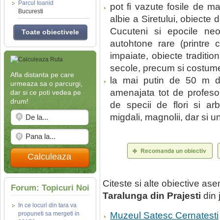
Parcul Ioanid
pot fi vazute fosile de m
Bucuresti
albie a Siretului, obiecte
Cucuteni si epocile neol
Toate obiectivele
autohtone rare (printre c
impaiate, obiecte traditi
secole, precum si costum
Afla distanta pe care
la mai putin de 50 m d
urmeaza sa o parcurgi,
amenajata tot de profeso
dar si ce poti vedea pe
drum!
de specii de flori si arbo
migdali, magnolii, dar si 
Calculeaza
Citeste si alte obiective a
Forum: Topicuri Noi
Taralunga din Prajesti
din 
In ce locuri din tara va
propuneti sa mergeti in
Muzeul Satesc Cernatesti