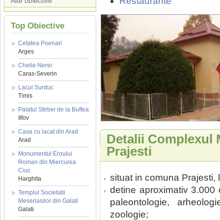
Restaurante
Alte obiective
Top Obiective
Cetatea Poenari
Arges
Cheile Nerei
Caras-Severin
Lacul Surduc
Timis
Palatul Stirbei de la Buftea
Ilfov
Casa cu lacat din Arad
Detalii Complexul 
Arad
Prajesti
Monumentul Eroului
Roman din Miercurea
Ciuc
situat in comuna Prajesti,
Harghita
detine aproximativ 3.000 d
Templul Societatii
paleontologie, arheolog
Meseriasilor din Galati
Galati
zoologie;