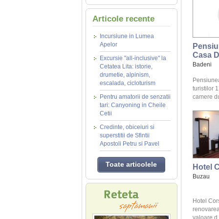
Articole recente
Incursiune in Lumea
Apelor
Pensiu
Casa D
Excursie "all-inclusive" la
Badeni
Cetatea Lita: istorie,
drumetie, alpinism,
Pensiune
escalada, cicloturism
turistilor 
Pentru amatorii de senzatii
camere du
tari: Canyoning in Cheile
Cetii
Credinte, obiceiuri si
superstitii de Sfintii
Apostoli Petru si Pavel
Toate articolele
Hotel 
Buzau
Hotel Cors
renovarea 
valoare d .