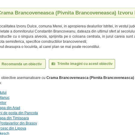
 Crama Brancoveneasca (Pivnita Brancoveneasca) Izvoru
localitatea Izvoru Dulce, comuna Merei, in apropierea dealurilor Istritei, in vestul jud
rietate a domnitorului Constantin Brancoveanu, dateaza din ultimul sfert al secolului
structie cu o singura alveola, sprijinita pe o coloana centrala, in jurul careia sun
lota semisferica, specifice constructiilor brancovenesti;
ut deasupra o locuinta, al carei plan se mai poate reconstitui.
te obiective asemanatoare cu
Crama Brancoveneasca (Pivnita Brancoveneasca) 
:
tului
 Manuc
ilor
apa din Arad
i de posta din Pancota
apa din Timisoara
Postavarilor din Brasov
rcesc din Lipova
rkesch