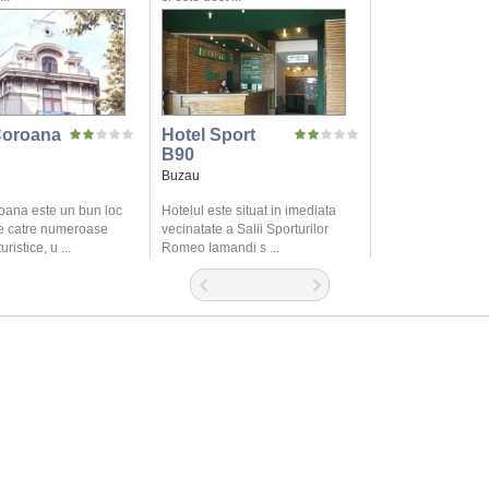
Coroana
Hotel Sport
B90
Buzau
oana este un bun loc
Hotelul este situat in imediata
e catre numeroase
vecinatate a Salii Sporturilor
uristice, u ...
Romeo Iamandi s ...