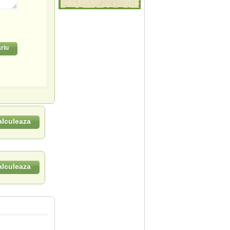
riu
alculeaza
alculeaza