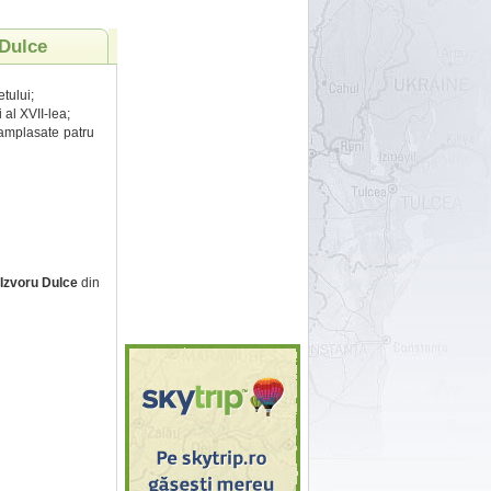
 Dulce
etului;
 al XVII-lea;
t amplasate patru
Izvoru Dulce
din