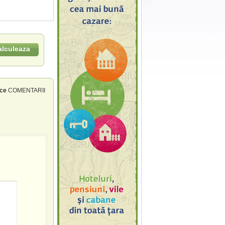
alculeaza
ce
COMENTARII