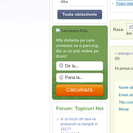
Alba
Podul meta
Toate obiectivele
Raza:
km
Afla distanta pe care
urmeaza sa o parcurgi,
dar si ce poti vedea pe
+ adauga c
drum!
(0):
Fii primul 
Nume util
Calculeaza
Email uti
Titlu com
Forum: Topicuri Noi
Mesaj:
In ce locuri din tara va
propuneti sa mergeti in
2017?