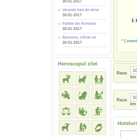
30-01-2017
Vacanta mea de iarna
30-01-2017
Partiile din Romania
30-01-2017
Bucovina, colt de rai
* Comenta
30-01-2017
Horoscopul zilei
Raza:
km
Raza:
km
Hotelur