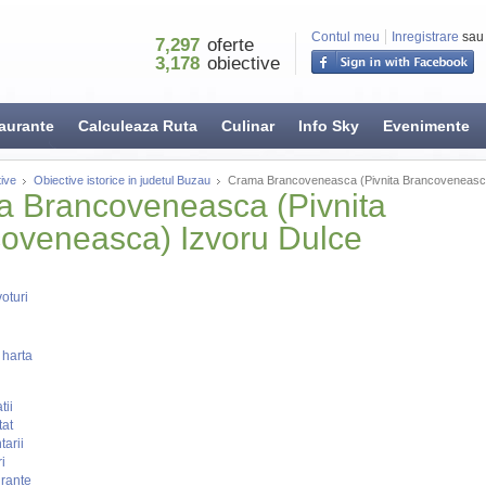
Contul meu
Inregistrare
sau
7,297
oferte
3,178
obiective
aurante
Calculeaza Ruta
Culinar
Info Sky
Evenimente
ive
Obiective istorice in judetul Buzau
Crama Brancoveneasca (Pivnita Brancoveneasca
 Brancoveneasca (Pivnita
oveneasca) Izvoru Dulce
oturi
 harta
tii
tat
arii
i
rante