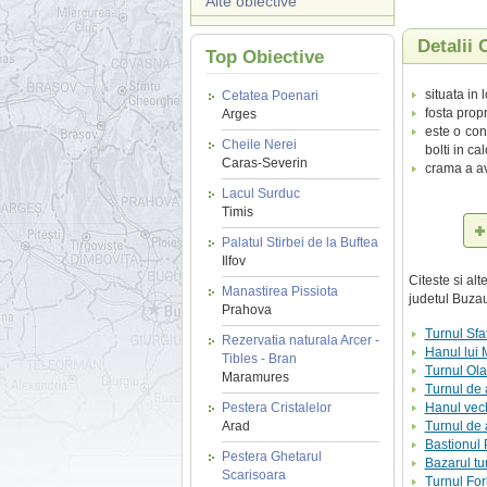
Alte obiective
Detalii
Top Obiective
situata in 
Cetatea Poenari
fosta prop
Arges
este o con
Cheile Nerei
bolti in ca
Caras-Severin
crama a av
Lacul Surduc
Timis
Palatul Stirbei de la Buftea
Ilfov
Citeste si al
Manastirea Pissiota
judetul Buzau
Prahova
Turnul Sfa
Rezervatia naturala Arcer -
Hanul lui
Tibles - Bran
Turnul Olar
Maramures
Turnul de 
Pestera Cristalelor
Hanul vech
Arad
Turnul de 
Bastionul 
Pestera Ghetarul
Bazarul tu
Scarisoara
Turnul Fo