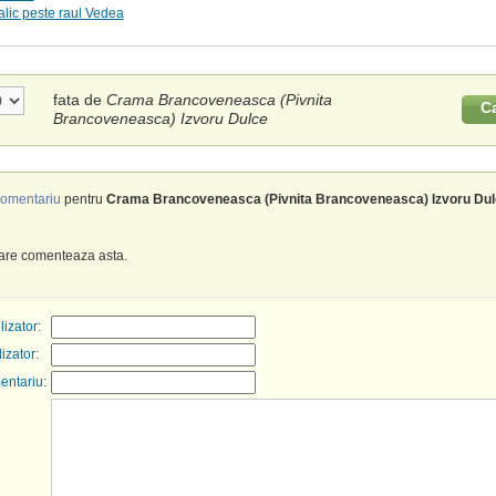
lic peste raul Vedea
fata de
Crama Brancoveneasca (Pivnita
C
Brancoveneasca) Izvoru Dulce
omentariu
pentru
Crama Brancoveneasca (Pivnita Brancoveneasca) Izvoru Dul
care comenteaza asta.
izator:
lizator:
entariu: