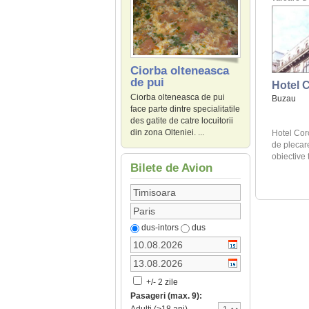
Ciorba olteneasca
de pui
Hotel 
Ciorba olteneasca de pui
Buzau
face parte dintre specialitatile
des gatite de catre locuitorii
din zona Olteniei. ...
Hotel Cor
de plecar
obiective t
Bilete de Avion
dus-intors
dus
+/- 2 zile
Pasageri (max. 9):