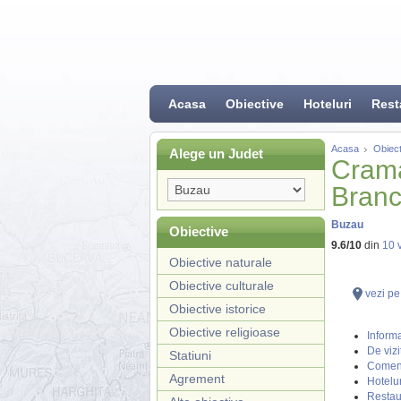
Acasa
Obiective
Hoteluri
Rest
Acasa
Obiect
Alege un Judet
Crama
Branc
Buzau
Obiective
9.6
/
10
din
10
v
Obiective naturale
Obiective culturale
vezi pe
Obiective istorice
Obiective religioase
Informa
De vizi
Statiuni
Coment
Agrement
Hotelur
Restau