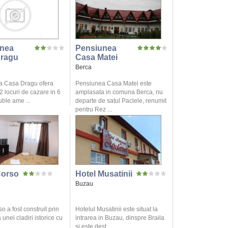
nea
Pensiunea
ragu
Casa Matei
Berca
a Casa Dragu ofera
Pensiunea Casa Matei este
12 locuri de cazare in 6
amplasata in comuna Berca, nu
ble ame ...
departe de satul Paclele, renumit
pentru Rez ...
Corso
Hotel Musatinii
Buzau
o a fost construit prin
Hotelul Musatinii este situat la
unei cladiri istorice cu
intrarea in Buzau, dinspre Braila
..
si este dest ...