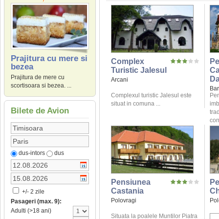
Prajitura cu mere si
Complex
Pe
bezea
Turistic Jalesul
C
Prajitura de mere cu
Da
Arcani
scortisoara si bezea. ...
Bar
Complexul turistic Jalesul este
Pen
situat in comuna ...
imb
Bilete de Avion
tra
conf
dus-intors
dus
Pensiunea
Pe
Castania
Ch
+/- 2 zile
Polovragi
Pol
Pasageri (max. 9):
Adulti (>18 ani)
Situata la poalele Muntilor Piatra