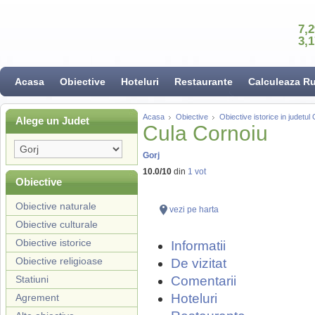
7,
3,
Acasa
Obiective
Hoteluri
Restaurante
Calculeaza R
Acasa
Obiective
Obiective istorice in judetul 
Alege un Judet
Cula Cornoiu
Gorj
10.0
/
10
din
1
vot
Obiective
Obiective naturale
vezi pe harta
Obiective culturale
Obiective istorice
Informatii
Obiective religioase
De vizitat
Statiuni
Comentarii
Hoteluri
Agrement