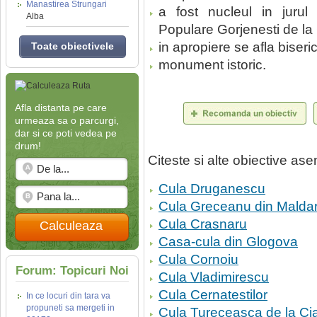
Manastirea Strungari
a fost nucleul in jurul 
Alba
Populare Gorjenesti de la 
in apropiere se afla biseri
Toate obiectivele
monument istoric.
Afla distanta pe care
urmeaza sa o parcurgi,
dar si ce poti vedea pe
drum!
Citeste si alte obiective a
Cula Druganescu
Cula Greceanu din Maldar
Cula Crasnaru
Calculeaza
Casa-cula din Glogova
Cula Cornoiu
Forum: Topicuri Noi
Cula Vladimirescu
Cula Cernatestilor
In ce locuri din tara va
propuneti sa mergeti in
Cula Tureceasca de la Ci