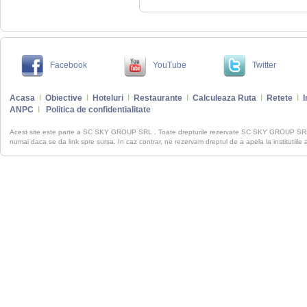
Facebook
YouTube
Twitter
Acasa
I
Obiective
I
Hoteluri
I
Restaurante
I
Calculeaza Ruta
I
Retete
I
I
ANPC
I
Politica de confidentialitate
Acest site este parte a SC SKY GROUP SRL . Toate drepturile rezervate SC SKY GROUP S
numai daca se da link spre sursa. In caz contrar, ne rezervam dreptul de a apela la institutiile 