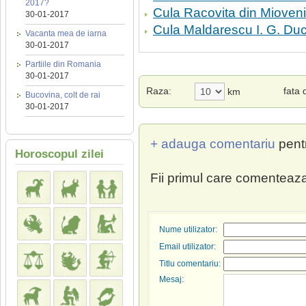
2017?
Cula Racovita din Mioveni
30-01-2017
Cula Maldarescu I. G. Du
Vacanta mea de iarna
30-01-2017
Partiile din Romania
30-01-2017
Raza:
fata
km
Bucovina, colt de rai
30-01-2017
+ adauga comentariu
pent
Horoscopul zilei
Fii primul care comenteaza
Nume utilizator:
Email utilizator:
Titlu comentariu:
Mesaj: