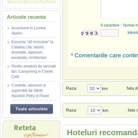
Articole recente
0
caractere :: Numar 
Incursiune in Lumea
Introd
Apelor
Excursie "all-inclusive" la
Cetatea Lita: istorie,
drumetie, alpinism,
* Comentariile care contin
escalada, cicloturism
Pentru amatorii de senzatii
tari: Canyoning in Cheile
Cetii
Credinte, obiceiuri si
Raza:
fata 
km
superstitii de Sfintii
Apostoli Petru si Pavel
Toate articolele
Raza:
fata 
km
Hoteluri recomanda