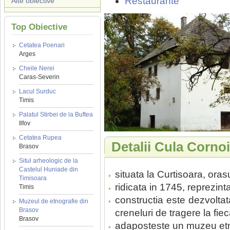
Restaurante
Alte obiective
Top Obiective
Cetatea Poenari
Arges
Cheile Nerei
Caras-Severin
Lacul Surduc
Timis
Palatul Stirbei de la Buftea
Ilfov
Cetatea Rupea
Detalii Cula Corno
Brasov
Situl arheologic de la
Castelul Huniade din
situata la Curtisoara, ora
Timisoara
ridicata in 1745, reprezint
Timis
constructia este dezvoltata
Muzeul de etnografie din
Brasov
creneluri de tragere la fiec
Brasov
adaposteste un muzeu etn