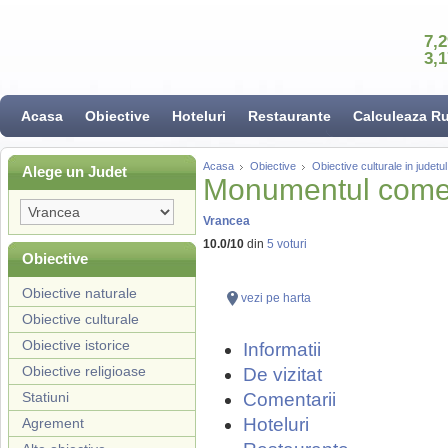
7,
3,
Acasa
Obiective
Hoteluri
Restaurante
Calculeaza R
Acasa
Obiective
Obiective culturale in judet
Alege un Judet
Monumentul comem
Vrancea
10.0
/
10
din
5
voturi
Obiective
Obiective naturale
vezi pe harta
Obiective culturale
Obiective istorice
Informatii
Obiective religioase
De vizitat
Statiuni
Comentarii
Hoteluri
Agrement