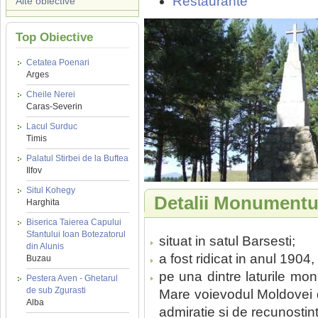
Restaurante
Alte obiective
Top Obiective
Cetatea Poenari
Arges
Cheile Nerei
Caras-Severin
Lacul Surduc
Timis
Palatul Stirbei de la Buftea
Ilfov
Situl Kohegy
Detalii Monumentu
Harghita
Biserica Taierea Capului
Sfantului Ioan Botezatorul
situat in satul Barsesti;
din Alunis
a fost ridicat in anul 1904
Buzau
pe una dintre laturile mon
Pestera Aven - Ghetarul
de sub Zgurasti
Mare voievodul Moldovei 
Alba
admiratie si de recunostint