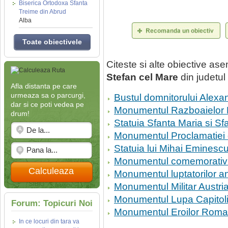
Biserica Ortodoxa Sfanta
Treime din Abrud
Alba
Toate obiectivele
Citeste si alte obiective a
Stefan cel Mare
din judetul
Afla distanta pe care
urmeaza sa o parcurgi,
Bustul domnitorului Alexan
dar si ce poti vedea pe
Monumentul Razboaielor 
drum!
Statuia Sfanta Maria si S
Monumentul Proclamatiei 
Statuia lui Mihai Eminesc
Monumentul comemorativ al
Calculeaza
Monumentul luptatorilor a
Monumentul Militar Austria
Monumentul Lupa Capitoli
Forum: Topicuri Noi
Monumentul Eroilor Romani
In ce locuri din tara va