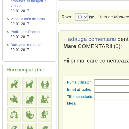
propuneti sa mergeti in
2017?
30-01-2017
Raza:
fata de
Monumen
km
Vacanta mea de iarna
30-01-2017
Partiile din Romania
30-01-2017
+ adauga comentariu
pent
Bucovina, colt de rai
Mare
COMENTARII (0):
30-01-2017
Fii primul care comenteaza
Horoscopul zilei
Nume utilizator:
Email utilizator:
Titlu comentariu:
Mesaj: