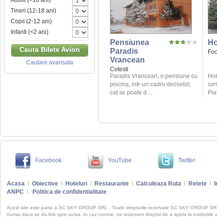
Adulti (>18 ani)
Tineri (12-18 ani)
Copii (2-12 ani)
Infanti (<2 ani)
Pensiunea
Ho
Cauta Bilete Avion
Paradis
Foc
Vrancean
Cautare avansata
Cotesti
Paradis Vrancean, o pensiune cu
Hot
piscina, intr-un cadru deosebit,
cen
cat se poate d ...
Piat
Facebook
YouTube
Twitter
Acasa
I
Obiective
I
Hoteluri
I
Restaurante
I
Calculeaza Ruta
I
Retete
I
I
ANPC
I
Politica de confidentialitate
Acest site este parte a SC SKY GROUP SRL . Toate drepturile rezervate SC SKY GROUP S
numai daca se da link spre sursa. In caz contrar, ne rezervam dreptul de a apela la institutiile 