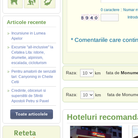
0
caractere :: Numar 
Introd
Articole recente
Incursiune in Lumea
Apelor
* Comentariile care contin
Excursie "all-inclusive" la
Cetatea Lita: istorie,
drumetie, alpinism,
escalada, cicloturism
Pentru amatorii de senzatii
Raza:
fata de
Monumen
km
tari: Canyoning in Cheile
Cetii
Credinte, obiceiuri si
Raza:
fata de Monume
km
superstitii de Sfintii
Apostoli Petru si Pavel
Toate articolele
Hoteluri recomanda