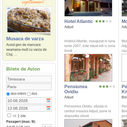
Hotel Atlantic
Mo
Adjud
Ad
Musaca de varza
Hotelul Atlantic, inaugurat in luna
Mot
Acest gen de mancare
iunie 2007, este situat intr-o zona
Adj
seamana mult cu varza de
linisti ...
caz
Cluj. ...
Bilete de Avion
Pensiunea
Pe
Ovidiu
K
dus-intors
dus
Adjud
Bol
Pensiunea Ovidiu, situata in
Pen
centrul orasului Adjud, pune la
Bol
dispozitia clienti ...
posi
+/- 2 zile
Pasageri (max. 9):