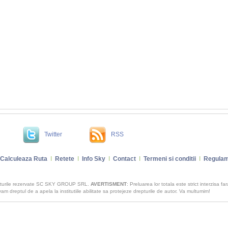
Twitter
RSS
Calculeaza Ruta
I
Retete
I
Info Sky
I
Contact
I
Termeni si conditii
I
Regulam
pturile rezervate SC SKY GROUP SRL.
AVERTISMENT
: Preluarea lor totala este strict interzisa fa
m dreptul de a apela la institutiile abilitate sa protejeze drepturile de autor. Va multumim!