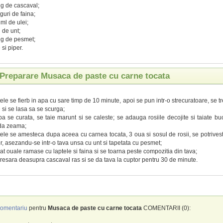
g de cascaval;
nguri de faina;
ml de ulei;
 de unt;
g de pesmet;
 si piper.
Preparare Musaca de paste cu carne tocata
ele se fierb in apa cu sare timp de 10 minute, apoi se pun intr-o strecuratoare, se t
 si se lasa sa se scurga;
a se curata, se taie marunt si se caleste; se adauga rosiile decojite si taiate bu
da zeama;
ele se amesteca dupa aceea cu carnea tocata, 3 oua si sosul de rosii, se potriveste
r, asezandu-se intr-o tava unsa cu unt si tapetata cu pesmet;
at ouale ramase cu laptele si faina si se toarna peste compozitia din tava;
resara deasupra cascaval ras si se da tava la cuptor pentru 30 de minute.
omentariu
pentru
Musaca de paste cu carne tocata
COMENTARII (0):