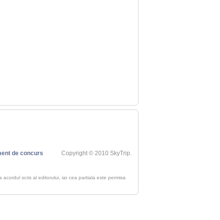
ent de concurs
Copyright © 2010 SkyTrip.
ra acordul scris al editorului, iar cea partiala este permisa