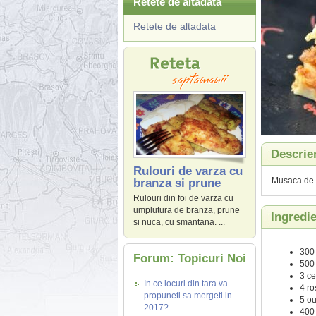
Retete de altadata
Retete de altadata
Descrie
Rulouri de varza cu
Musaca de p
branza si prune
Rulouri din foi de varza cu
umplutura de branza, prune
Ingredi
si nuca, cu smantana. ...
300 
Forum: Topicuri Noi
500 
3 ce
In ce locuri din tara va
4 ros
propuneti sa mergeti in
5 ou
2017?
400 