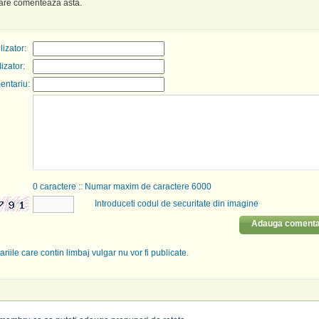
care comenteaza asta.
izator:
lizator:
entariu:
0
caractere :: Numar maxim de caractere 6000
Introduceti codul de securitate din imagine
Adauga comenta
riile care contin limbaj vulgar nu vor fi publicate.