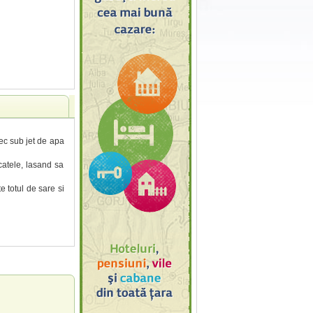
rec sub jet de apa
catele, lasand sa
 totul de sare si