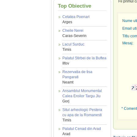
Fii primul 
Top Obiective
Cetatea Poenari
Nume util
Arges
Email uti
Cheile Nerei
Caras-Severin
Titlu com
Mesaj:
Lacul Surduc
Timis
Palatul Stirbei de la Buftea
Ilfov
Rezervatia de tisa
Pangarati
Neamt
Ansamblul Monumental
Calea Eroilor Targu Jiu
Gorj
* Comenta
Situl arheologic Pestera
cu apa de la Romanesti
Timis
Palatul Cenad din Arad
Arad