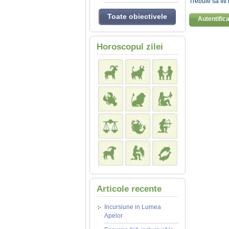
Trebuie sa fit
Toate obiectivele
Autentific
Horoscopul zilei
Articole recente
Incursiune in Lumea
Apelor