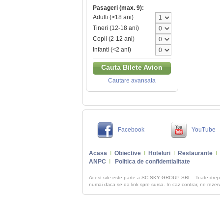
Pasageri (max. 9):
Adulti (>18 ani)
Tineri (12-18 ani)
Copii (2-12 ani)
Infanti (<2 ani)
Cauta Bilete Avion
Cautare avansata
Facebook
YouTube
Acasa
I
Obiective
I
Hoteluri
I
Restaurante
I
ANPC
I
Politica de confidentialitate
Acest site este parte a SC SKY GROUP SRL . Toate dre
numai daca se da link spre sursa. In caz contrar, ne rezerva