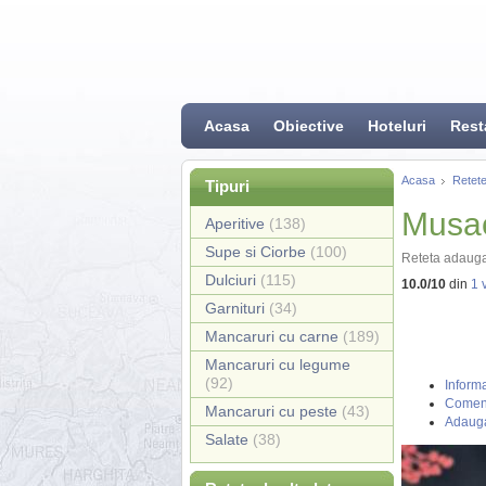
Acasa
Obiective
Hoteluri
Rest
Acasa
Retete
Tipuri
Musac
Aperitive
(138)
Supe si Ciorbe
(100)
Reteta adauga
Dulciuri
(115)
10.0
/
10
din
1
v
Garnituri
(34)
Mancaruri cu carne
(189)
Mancaruri cu legume
(92)
Informa
Coment
Mancaruri cu peste
(43)
Adauga
Salate
(38)