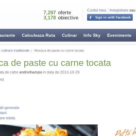
Contul meu
Inregistrare
sau
7,297
oferte
3,178
obiective
aurante
Calculeaza Ruta
Culinar
Info Sky
Evenimente
 culinare traditionale
Musaca de paste cu carne tocata
a de paste cu carne tocata
ta de catre
andreihampu
in data de 2013-10-29
ot
tii generale
arii
re reteta