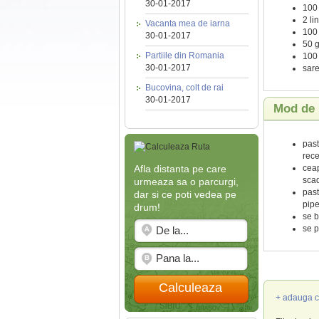
30-01-2017
100 
2 li
Vacanta mea de iarna
100 
30-01-2017
50 g
Partiile din Romania
100 
30-01-2017
sare
Bucovina, colt de rai
30-01-2017
Mod de 
past
rece
ceap
Afla distanta pe care
sca
urmeaza sa o parcurgi,
past
dar si ce poti vedea pe
pipe
drum!
se b
se p
Calculeaza
+ adauga c