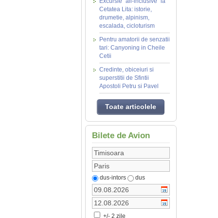
Excursie "all-inclusive" la
Cetatea Lita: istorie,
drumetie, alpinism,
escalada, cicloturism
Pentru amatorii de senzatii
tari: Canyoning in Cheile
Cetii
Credinte, obiceiuri si
superstitii de Sfintii
Apostoli Petru si Pavel
Toate articolele
Bilete de Avion
dus-intors
dus
+/- 2 zile