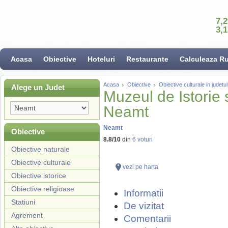
7,
3,
Acasa
Obiective
Hoteluri
Restaurante
Calculeaza R
Acasa
Obiective
Obiective culturale in judet
Alege un Judet
Muzeul de Istorie 
Neamt
Neamt
Obiective
8.8
/
10
din
6
voturi
Obiective naturale
Obiective culturale
vezi pe harta
Obiective istorice
Obiective religioase
Informatii
Statiuni
De vizitat
Agrement
Comentarii