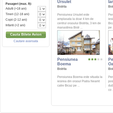
Ursulet
Ia
Pasageri (max. 9):
Bistrita
Bist
Adulti (>18 ani)
Tineri (12-18 ani)
Pensiunea Ursulet este
Pen
amplasata la doar 4 km de
ies
Copii (2-12 ani)
centrul orasului Bistrita, 3 km de
Bic
Infanti (<2 ani)
manastirea Bistr ...
pe .
Cauta Bilete Avion
Cautare avansata
Pensiunea
Pe
Boema
O
Bistrita
Bist
Pensiunea Boema este situata la
Pen
iesirea din orasul Piatra Neamt
pos
catre Bicaz pe ...
dub
co .