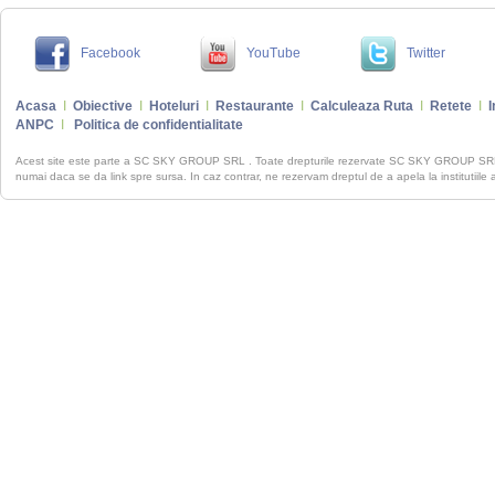
Facebook
YouTube
Twitter
Acasa
I
Obiective
I
Hoteluri
I
Restaurante
I
Calculeaza Ruta
I
Retete
I
I
ANPC
I
Politica de confidentialitate
Acest site este parte a SC SKY GROUP SRL . Toate drepturile rezervate SC SKY GROUP S
numai daca se da link spre sursa. In caz contrar, ne rezervam dreptul de a apela la institutiile 