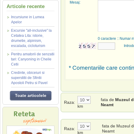
Mesaj:
Articole recente
Incursiune in Lumea
Apelor
Excursie "all-inclusive" la
Cetatea Lita: istorie,
0
caractere :: Numar 
drumetie, alpinism,
escalada, cicloturism
Introd
Pentru amatorii de senzatii
tari: Canyoning in Cheile
Cetii
* Comentariile care contin
Credinte, obiceiuri si
superstitii de Sfintii
Apostoli Petru si Pavel
Toate articolele
fata de
Muzeul de
Raza:
Neamt
km
fata de Muzeul de
Raza:
Neamt
km