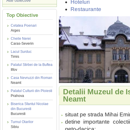
Alte obiective
Hoteluri
Restaurante
Top Obiective
Cetatea Poenari
Arges
Cheile Nerei
Caras-Severin
Lacul Surduc
Timis
Palatul Stirbei de la Buftea
Ilfov
Casa Nevruzzi din Roman
Neamt
Detalii Muzeul de I
Palatul Culturii din Ploiesti
Prahova
Neamt
Biserica Sfantul Nicolae
din Bucuresti
situat pe strada Mihai Em
Bucuresti
detine importante colect
Turnul Olarilor
Sibiu
geto-dacica;