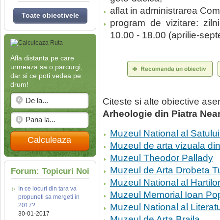
aflat in administrarea C
Toate obiectivele
program de vizitare: ziln
10.00 - 18.00 (aprilie-septe
Afla distanta pe care
urmeaza sa o parcurgi,
dar si ce poti vedea pe
drum!
Citeste si alte obiective a
Arheologie din Piatra Nea
Muzeul National al Satului
Calculeaza
Muzeul de arta vizuala din
Muzeul Theodor Pallady
Muzeul de Arta Drobeta T
Forum: Topicuri Noi
Muzeul National al Hartilor
In ce locuri din tara va
Muzeul Memorial Ioan Po
propuneti sa mergeti in
2017?
Muzeul National al Litera
30-01-2017
Muzeul de Arta Braila