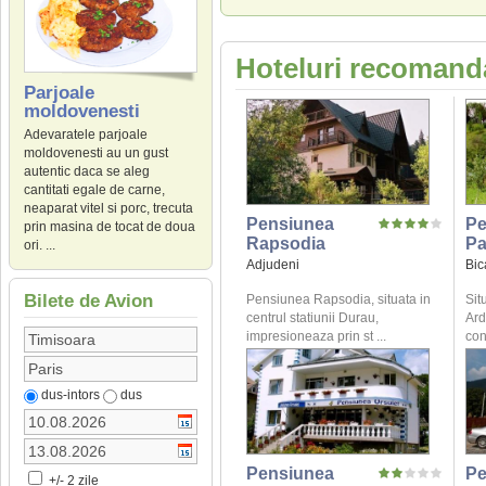
Hoteluri recomanda
Parjoale
moldovenesti
Adevaratele parjoale
moldovenesti au un gust
autentic daca se aleg
cantitati egale de carne,
neaparat vitel si porc, trecuta
Pensiunea
Pe
prin masina de tocat de doua
Rapsodia
Pa
ori. ...
Adjudeni
Bic
Bilete de Avion
Pensiunea Rapsodia, situata in
Sit
centrul statiunii Durau,
Ard
impresioneaza prin st ...
con
dus-intors
dus
Pensiunea
Pe
+/- 2 zile