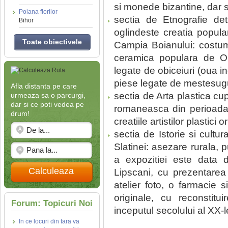
si monede bizantine, dar 
Poiana florilor
sectia de Etnografie de
Bihor
oglindeste creatia popula
Toate obiectivele
Campia Boianului: costume
ceramica populara de Obog
legate de obiceiuri (oua i
piese legate de mestesuguri
Afla distanta pe care
sectia de Arta plastica cup
urmeaza sa o parcurgi,
dar si ce poti vedea pe
romaneasca din perioada 
drum!
creatiile artistilor plastici o
sectia de Istorie si cultu
Slatinei: asezare rurala, 
a expozitiei este data d
Calculeaza
Lipscani, cu prezentarea 
atelier foto, o farmacie s
originale, cu reconstitui
Forum: Topicuri Noi
inceputul secolului al XX-l
In ce locuri din tara va