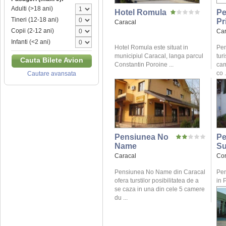
Adulti (>18 ani)
Hotel Romula
Pe
Tineri (12-18 ani)
Pr
Caracal
Copii (2-12 ani)
Car
Infanti (<2 ani)
Hotel Romula este situat in
Pen
municipiul Caracal, langa parcul
tur
Cauta Bilete Avion
Constantin Poroine ...
cam
co .
Cautare avansata
Pensiunea No
Pe
Name
Su
Caracal
Cor
Pensiunea No Name din Caracal
Pen
ofera turstilor posibilitatea de a
in 
se caza in una din cele 5 camere
du ...