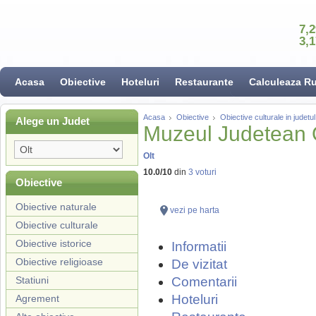
7,
3,
Acasa
Obiective
Hoteluri
Restaurante
Calculeaza R
Acasa
Obiective
Obiective culturale in judetul
Alege un Judet
Muzeul Judetean 
Olt
10.0
/
10
din
3
voturi
Obiective
Obiective naturale
vezi pe harta
Obiective culturale
Obiective istorice
Informatii
Obiective religioase
De vizitat
Statiuni
Comentarii
Hoteluri
Agrement