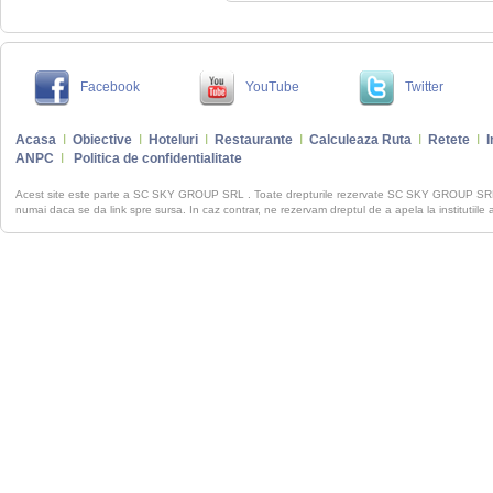
Facebook
YouTube
Twitter
Acasa
I
Obiective
I
Hoteluri
I
Restaurante
I
Calculeaza Ruta
I
Retete
I
I
ANPC
I
Politica de confidentialitate
Acest site este parte a SC SKY GROUP SRL . Toate drepturile rezervate SC SKY GROUP S
numai daca se da link spre sursa. In caz contrar, ne rezervam dreptul de a apela la institutiile 