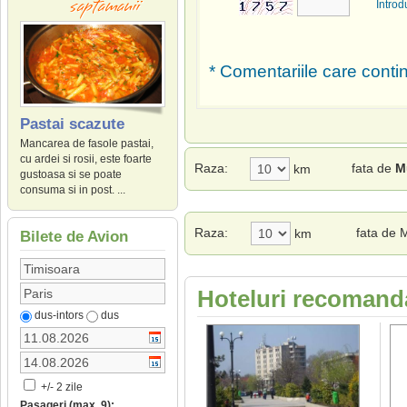
Introd
* Comentariile care contin
Pastai scazute
Mancarea de fasole pastai,
cu ardei si rosii, este foarte
Raza:
fata de
M
km
gustoasa si se poate
consuma si in post. ...
Raza:
fata de 
km
Bilete de Avion
Hoteluri recomanda
dus-intors
dus
+/- 2 zile
Pasageri (max. 9):