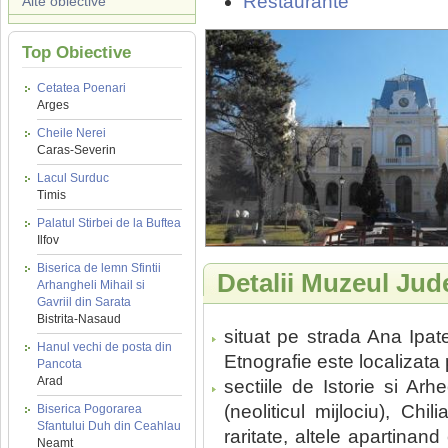
Restaurante
Alte obiective
Top Obiective
Cetatea Poenari
Arges
Cheile Nerei
Caras-Severin
Lacul Surduc
Timis
Palatul Stirbei de la Buftea
Ilfov
Biserica de lemn Sfintii
Detalii Muzeul Jud
Arhangheli Mihail si
Gavriil din Sarata
Bistrita-Nasaud
situat pe strada Ana Ipate
Hanul vechi de posta din
Etnografie este localizata
Pancota
Arad
sectiile de Istorie si Ar
(neoliticul mijlociu), Chi
Biserica Pogorarea
Sfantului Duh din Ceahlau
raritate, altele apartinand
Neamt