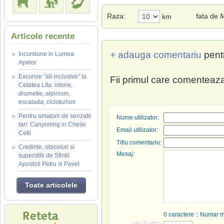
Raza:
fata de
M
km
Articole recente
+ adauga comentariu
pent
Incursiune in Lumea
Apelor
Excursie "all-inclusive" la
Fii primul care comenteaza
Cetatea Lita: istorie,
drumetie, alpinism,
escalada, cicloturism
Pentru amatorii de senzatii
Nume utilizator:
tari: Canyoning in Cheile
Email utilizator:
Cetii
Titlu comentariu:
Credinte, obiceiuri si
Mesaj:
superstitii de Sfintii
Apostoli Petru si Pavel
Toate articolele
0
caractere :: Numar 