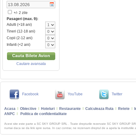
+/- 2 zile
Pasageri (max. 9):
Adulti (>18 ani)
Tineri (12-18 ani)
Copii (2-12 ani)
Infanti (<2 ani)
Cauta Bilete Avion
Cautare avansata
Facebook
YouTube
Twitter
Acasa
I
Obiective
I
Hoteluri
I
Restaurante
I
Calculeaza Ruta
I
Retete
I
I
ANPC
I
Politica de confidentialitate
Acest site este parte a SC SKY GROUP SRL . Toate drepturile rezervate SC SKY GROUP S
numai daca se da link spre sursa. In caz contrar, ne rezervam dreptul de a apela la institutiile 