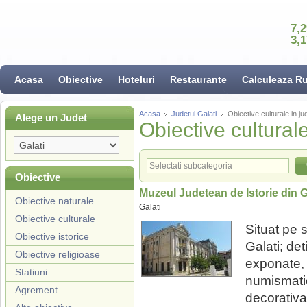
7,
3,
Acasa
Obiective
Hoteluri
Restaurante
Calculeaza R
Acasa
Judetul Galati
Obiective culturale in ju
Alege un Judet
Obiective culturale
Obiective
Muzeul Judetean de Istorie din G
Obiective naturale
Galati
Obiective culturale
Situat pe 
Obiective istorice
Galati; de
Obiective religioase
exponate, 
Statiuni
numismatica
Agrement
decorativa