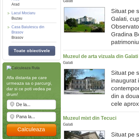
Galati
Arad
Situat pe 
Lacul Mociaru
Galati, cu
Buzau
Observator
Casa Baiulescu din
Brasov
Gradina B
Brasov
patrimoniu
Toate obiectivele
Muzeul de arta vizuala din Galati
Galati
Situat pe 
Afla distanta pe care
inaugurat 
urmeaza sa o parcurgi,
contempora
dar si ce poti vedea pe
drum!
din a doua
cele aprox
Muzeul mixt din Tecuci
Galati
Calculeaza
Situat pe 