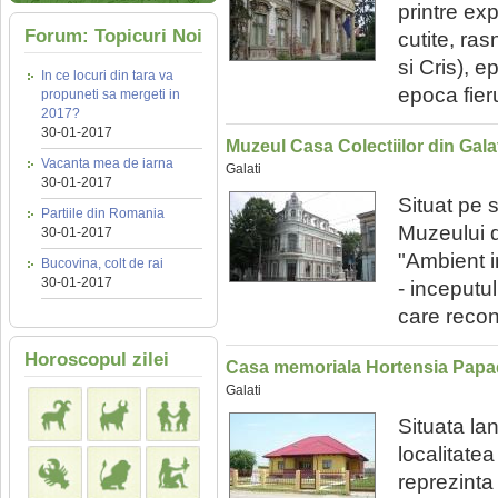
printre ex
Forum: Topicuri Noi
cutite, ra
si Cris), 
In ce locuri din tara va
epoca fieru
propuneti sa mergeti in
2017?
30-01-2017
Muzeul Casa Colectiilor din Gala
Vacanta mea de iarna
Galati
30-01-2017
Situat pe s
Partiile din Romania
Muzeului d
30-01-2017
"Ambient in
Bucovina, colt de rai
30-01-2017
- inceputul
care recons
Horoscopul zilei
Casa memoriala Hortensia Pap
Galati
Situata la
localitatea
reprezint