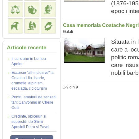
(1876-1955
epocii int
Casa memoriala Costache Negri
Galati
Situata in
Articole recente
care a loc
politic ro
Incursiune in Lumea
Apelor
care insus
nobili barb
Excursie "all-inclusive" la
Cetatea Lita: istorie,
drumetie, alpinism,
1-9 din
9
escalada, cicloturism
Pentru amatorii de senzatii
tari: Canyoning in Cheile
Cetii
Credinte, obiceiuri si
superstitii de Sfintii
Apostoli Petru si Pavel