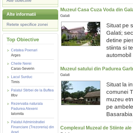
Alte obiective
Muzeul Casa Cuza Voda din Gala
Alte informatii
Galati
Retete specifice zonei
Situat pe 
Galati; se
Top Obiective
detine pie
stiinta si 
Cetatea Poenari
automobil 
Arges
Cheile Nerei
Muzeul satului din Padurea Gar
Caras-Severin
Galati
Lacul Surduc
Timis
Situat la 
Palatul Stirbei de la Buftea
comunei Tu
Ilfov
muzeu etno
Rezervatia naturala
pe ambele 
Padurea Alexeni
Basarabia;
Ialomita
Palatul Administratiei
Financiare (Trezoreria) din
Complexul Muzeal de Stiinte ale N
Arad