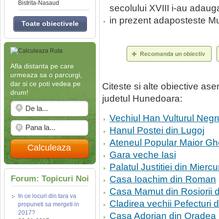
Bistrita-Nasaud
secolului XVIII i-au adaug
in prezent adaposteste M
Toate obiectivele
Afla distanta pe care
urmeaza sa o parcurgi,
dar si ce poti vedea pe
Citeste si alte obiective a
drum!
judetul Hunedoara:
Vechiul Han Vulturul Negr
Hanul Postei din Lugoj
Ateneul Popular Maior Gh
Calculeaza
Gara veche Iasi
Palatul Justitiei din Mierc
Forum: Topicuri Noi
Casa Ioachim din Roman
Casa Mamut din Rosiorii 
In ce locuri din tara va
Cladirea vechii Pefecturi 
propuneti sa mergeti in
2017?
Casa Adorjan din Oradea