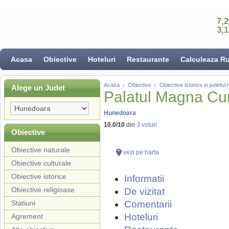
7,
3,
Acasa
Obiective
Hoteluri
Restaurante
Calculeaza R
Acasa
Obiective
Obiective istorice in judetu
Alege un Judet
Palatul Magna Cu
Hunedoara
10.0
/
10
din
3
voturi
Obiective
Obiective naturale
vezi pe harta
Obiective culturale
Obiective istorice
Informatii
Obiective religioase
De vizitat
Statiuni
Comentarii
Hoteluri
Agrement