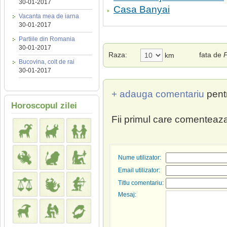
30-01-2017
Casa Banyai
Vacanta mea de iarna
30-01-2017
Partiile din Romania
30-01-2017
Raza:
fata de
P
km
Bucovina, colt de rai
30-01-2017
+ adauga comentariu
pent
Horoscopul zilei
Fii primul care comenteaza
Nume utilizator:
Email utilizator:
Titlu comentariu:
Mesaj: