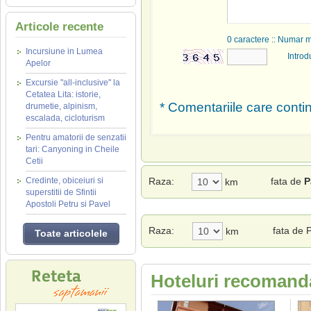
Articole recente
0
caractere :: Numar 
Incursiune in Lumea
Introd
Apelor
Excursie "all-inclusive" la
Cetatea Lita: istorie,
* Comentariile care contin
drumetie, alpinism,
escalada, cicloturism
Pentru amatorii de senzatii
tari: Canyoning in Cheile
Cetii
Credinte, obiceiuri si
Raza:
fata de
P
km
superstitii de Sfintii
Apostoli Petru si Pavel
Raza:
fata de 
km
Toate articolele
Hoteluri recomand