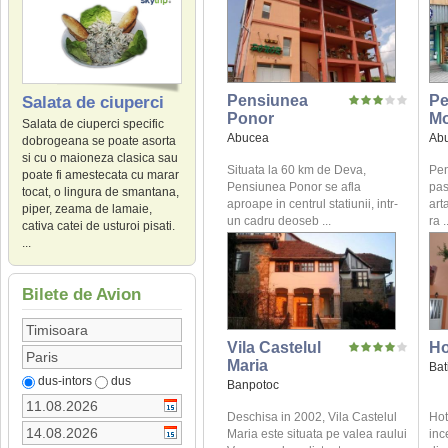
Pensiunea
Pe
Salata de ciuperci
Ponor
Mo
Salata de ciuperci specific
Abucea
Ab
dobrogeana se poate asorta
si cu o maioneza clasica sau
Situata la 60 km de Deva,
Pen
poate fi amestecata cu marar
Pensiunea Ponor se afla
pas
tocat, o lingura de smantana,
aproape in centrul statiunii, intr-
art
piper, zeama de lamaie,
un cadru deoseb ...
ra .
cativa catei de usturoi pisati.
...
Bilete de Avion
Vila Castelul
Ho
Maria
Bat
dus-intors
dus
Banpotoc
Deschisa in 2002, Vila Castelul
Hot
Maria este situata pe valea raului
inc