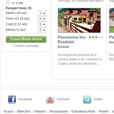
Varmaga, la o distanta aproape e
dis
+/- 2 zile
...
i ...
Pasageri (max. 9):
Adulti (>18 ani)
Tineri (12-18 ani)
Copii (2-12 ani)
Infanti (<2 ani)
Pensiunea Iris-
Pe
Cauta Bilete Avion
Bradatel
Bra
Cautare avansata
Bradatel
Pensiunea Iris dispune de 8
Pen
camere duble si de 1 camera cu
800 
3 paturi, toate de nefumatori. ...
Facebook
YouTube
Twitter
Acasa
I
Obiective
I
Hoteluri
I
Restaurante
I
Calculeaza Ruta
I
Retete
I
I