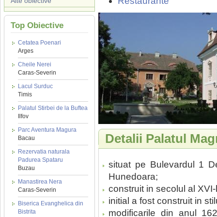
Restaurante
Alte obiective
Top Obiective
Cetatea Poenari
Arges
Cheile Nerei
Caras-Severin
Lacul Surduc
Timis
Palatul Stirbei de la Buftea
Ilfov
Parc Aventura Magura
Detalii Palatul Ma
Bacau
Rezervatia naturala
Padurea Spataru
situat pe Bulevardul 1 De
Buzau
Hunedoara;
Manastirea Nera
construit in secolul al XVI-
Caras-Severin
initial a fost construit in st
Biserica Evanghelica din
modificarile din anul 1
Bistrita