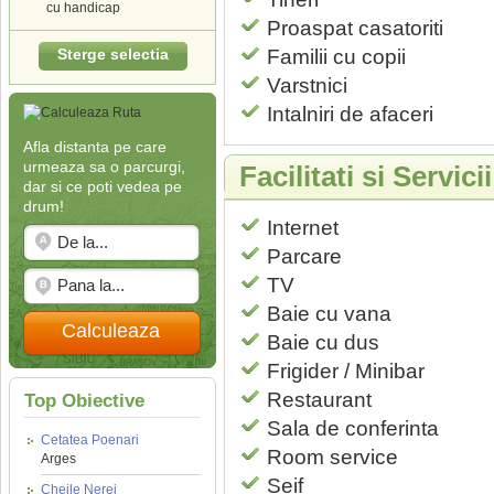
cu handicap
Proaspat casatoriti
Sterge selectia
Familii cu copii
Varstnici
Intalniri de afaceri
Afla distanta pe care
urmeaza sa o parcurgi,
Facilitati si Servic
dar si ce poti vedea pe
drum!
Internet
Parcare
TV
Baie cu vana
Calculeaza
Baie cu dus
Frigider / Minibar
Restaurant
Top Obiective
Sala de conferinta
Cetatea Poenari
Room service
Arges
Seif
Cheile Nerei