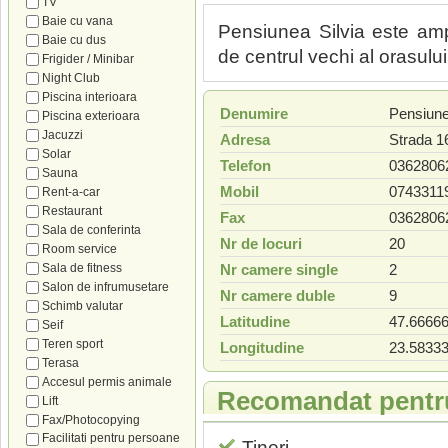
TV
Baie cu vana
Pensiunea Silvia este am
Baie cu dus
de centrul vechi al orasului
Frigider / Minibar
Night Club
Piscina interioara
Denumire
Pensiune
Piscina exterioara
Jacuzzi
Adresa
Strada 1
Solar
Telefon
0362806
Sauna
Mobil
0743311
Rent-a-car
Restaurant
Fax
0362806
Sala de conferinta
Nr de locuri
20
Room service
Sala de fitness
Nr camere single
2
Salon de infrumusetare
Nr camere duble
9
Schimb valutar
Latitudine
47.6666
Seif
Teren sport
Longitudine
23.5833
Terasa
Accesul permis animale
Recomandat pentr
Lift
Fax/Photocopying
Facilitati pentru persoane
Tineri