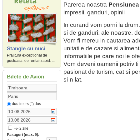
Parerea noastra
Pensiunea 
impresii, ganduri, opinii
In curand vom porni la drum.
si de ganduri: ale noastre, 
Vom fi mereu in cautarea ade
unitatile de cazare si alimen
Stangle cu nuci
informatiile pe care noi le of
Prajitura exceptional de
gustoasa, de rontait rapid. ...
Vom deveni oamenii potriviti la
pasionat de turism, cat si pen
Bilete de Avion
si-n lat.
dus-intors
dus
+/- 2 zile
Pasageri (max. 9):