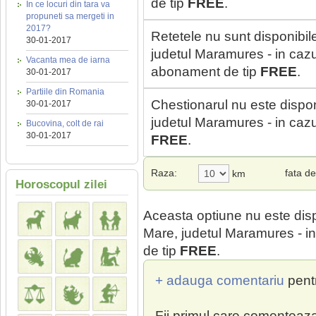
de tip
FREE
.
In ce locuri din tara va
propuneti sa mergeti in
2017?
Retetele nu sunt disponibil
30-01-2017
judetul Maramures - in cazul
Vacanta mea de iarna
abonament de tip
FREE
.
30-01-2017
Partiile din Romania
Chestionarul nu este dispon
30-01-2017
judetul Maramures - in cazul
Bucovina, colt de rai
30-01-2017
FREE
.
Raza:
fata d
km
Horoscopul zilei
Aceasta optiune nu este dis
Mare, judetul Maramures - in
de tip
FREE
.
+ adauga comentariu
pent
Fii primul care comenteaza