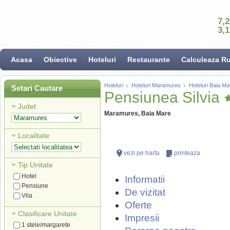
7,
3,
Acasa
Obiective
Hoteluri
Restaurante
Calculeaza R
Hoteluri
Hoteluri Maramures
Hoteluri Baia Ma
Setari Cautare
Pensiunea Silvia
Judet
Maramures, Baia Mare
Localitate
vezi pe harta
printeaza
Tip Unitate
Hotel
Informatii
Pensiune
De vizitat
Vila
Oferte
Clasificare Unitate
Impresii
1 stele/margarete