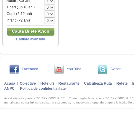
Adulti (>18 ani)
Tineri (12-18 ani)
Copii (2-12 ani)
Infanti (<2 ani)
Cauta Bilete Avion
Cautare avansata
Facebook
YouTube
Twitter
Acasa
I
Obiective
I
Hoteluri
I
Restaurante
I
Calculeaza Ruta
I
Retete
I
I
ANPC
I
Politica de confidentialitate
Acest site este parte a SC SKY GROUP SRL . Toate drepturile rezervate SC SKY GROUP S
numai daca se da link spre sursa. In caz contrar, ne rezervam dreptul de a apela la institutiile 