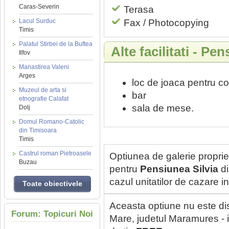
Caras-Severin
Terasa
Lacul Surduc
Fax / Photocopying
Timis
Palatul Stirbei de la Buftea
Alte facilitati - Pe
Ilfov
Manastirea Valeni
Arges
loc de joaca pentru co
Muzeul de arta si
bar
etnografie Calafat
sala de mese.
Dolj
Domul Romano-Catolic
din Timisoara
Timis
Castrul roman Pietroasele
Optiunea de galerie proprie
Buzau
pentru
Pensiunea Silvia
di
cazul unitatilor de cazare 
Toate obiectivele
Aceasta optiune nu este di
Forum: Topicuri Noi
Mare, judetul Maramures - i