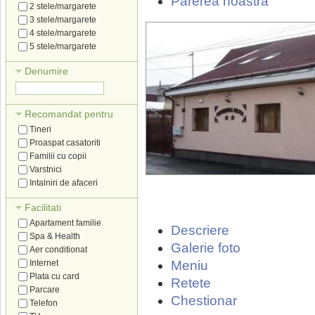
Parerea noastra
2 stele/margarete
3 stele/margarete
4 stele/margarete
5 stele/margarete
Denumire
Recomandat pentru
Tineri
Proaspat casatoriti
Familii cu copii
Varstnici
Intalniri de afaceri
Facilitati
Apartament familie
Descriere
Spa & Health
Galerie foto
Aer conditionat
Internet
Meniu
Plata cu card
Retete
Parcare
Chestionar
Telefon