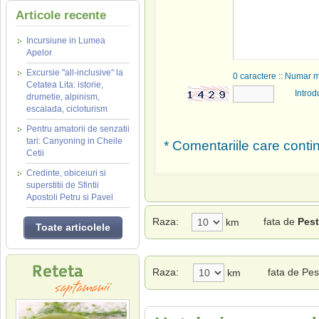
Articole recente
Incursiune in Lumea
Apelor
Excursie "all-inclusive" la
0
caractere :: Numar 
Cetatea Lita: istorie,
Introd
drumetie, alpinism,
escalada, cicloturism
Pentru amatorii de senzatii
tari: Canyoning in Cheile
* Comentariile care contin
Cetii
Credinte, obiceiuri si
superstitii de Sfintii
Apostoli Petru si Pavel
Raza:
fata de
Pest
km
Toate articolele
Raza:
fata de Pes
km