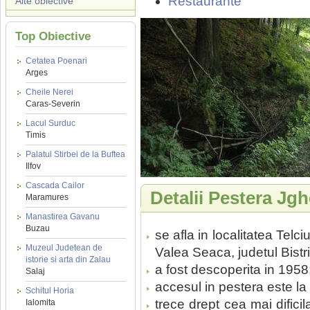
Restaurante
Alte obiective
Top Obiective
Cetatea Poenari
Arges
Cheile Nerei
Caras-Severin
Lacul Surduc
Timis
Palatul Stirbei de la Buftea
Ilfov
Cascada Cailor
Detalii Pestera Jgh
Maramures
Manastirea Gavanu
Buzau
se afla in localitatea Telc
Muzeul Judetean de
Valea Seaca, judetul Bist
istorie si arta din Zalau
a fost descoperita in 1958
Salaj
accesul in pestera este la
Schitul Horia
trece drept cea mai difici
Ialomita