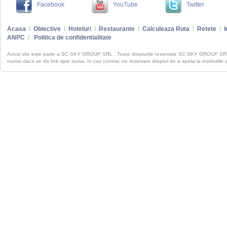
Facebook
YouTube
Twitter
Acasa
I
Obiective
I
Hoteluri
I
Restaurante
I
Calculeaza Ruta
I
Retete
I
I
ANPC
I
Politica de confidentialitate
Acest site este parte a SC SKY GROUP SRL . Toate drepturile rezervate SC SKY GROUP S
numai daca se da link spre sursa. In caz contrar, ne rezervam dreptul de a apela la institutiile 