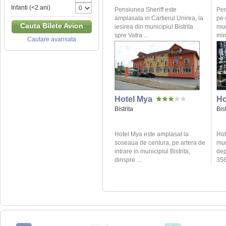
Infanti (<2 ani)
Pensiunea Sheriff este
Pen
amplasata in Cartierul Unirea, la
pe 
Cauta Bilete Avion
iesirea din municipiul Bistrita
mun
spre Vatra ...
min
Cautare avansata
Hotel Mya
Ho
Bistrita
Bist
Hotel Mya este amplasat la
Hot
soseaua de centura, pe artera de
mun
intrare in municipiul Bistrita,
dep
dinspre ...
356