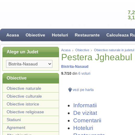
7,
3,
Acasa
Obiective
Hoteluri
Restaurante
Calculeaza R
Acasa
Obiective
Obiective naturale in judetul
Alege un Judet
Pestera Jgheabul l
Bistrita-Nasaud
9.7
/
10
din
6
voturi
Obiective
Obiective naturale
vezi pe harta
Obiective culturale
Obiective istorice
Informatii
Obiective religioase
De vizitat
Statiuni
Comentarii
Hoteluri
Agrement