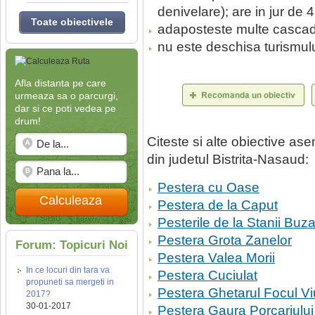
denivelare); are in jur de 
Toate obiectivele
adaposteste multe cascade
nu este deschisa turismulu
Afla distanta pe care
urmeaza sa o parcurgi,
dar si ce poti vedea pe
drum!
Citeste si alte obiective a
din judetul Bistrita-Nasaud:
Pestera cu Oase
Calculeaza
Pestera de la Caput
Pesterile de la Stanii Buza
Pestera Grota Zanelor
Forum: Topicuri Noi
Pestera Valea Morii
In ce locuri din tara va
Pestera Cuciulat
propuneti sa mergeti in
Pestera Ghetarul Focul Vi
2017?
30-01-2017
Pestera Gaura Porcariului