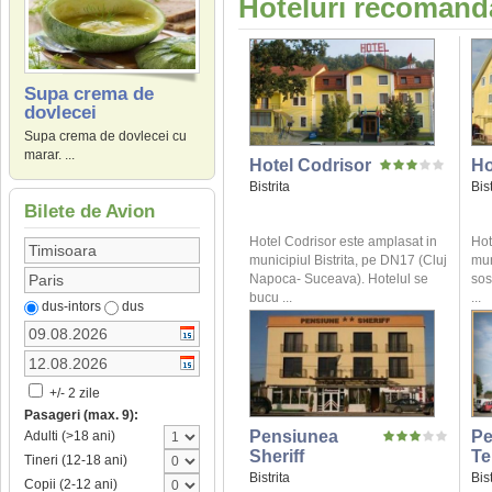
Hoteluri recomanda
Supa crema de
dovlecei
Supa crema de dovlecei cu
marar. ...
Hotel Codrisor
Ho
Bistrita
Bist
Bilete de Avion
Hotel Codrisor este amplasat in
Hot
municipiul Bistrita, pe DN17 (Cluj
mun
Napoca- Suceava). Hotelul se
sos
bucu ...
...
dus-intors
dus
+/- 2 zile
Pasageri (max. 9):
Pensiunea
Pe
Adulti (>18 ani)
Sheriff
Te
Tineri (12-18 ani)
Bistrita
Bist
Copii (2-12 ani)