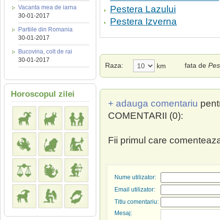
Vacanta mea de iarna
Pestera Lazului
30-01-2017
Pestera Izverna
Partiile din Romania
30-01-2017
Bucovina, colt de rai
30-01-2017
Raza:
fata de
Pes
km
Horoscopul zilei
+ adauga comentariu
pent
COMENTARII (0):
Fii primul care comenteaza
Nume utilizator:
Email utilizator:
Titlu comentariu:
Mesaj: