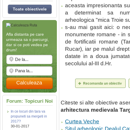
aceasta impresionanta sup
Toate obiectivele
a determinat sa nume
arheologica "mica Troie s
s-au mai gasit aici: o nec
monumente romane - in spe
Afla distanta pe care
urmeaza sa o parcurgi,
de fortificatii romane (T
dar si ce poti vedea pe
Rucar), iar pe malul drep
drum!
datate in a doua jumatate
secolului al-III d.Hr.
Calculeaza
Forum: Topicuri Noi
Citeste si alte obiective a
arhitectura medievala Tar
In ce locuri din tara va
propuneti sa mergeti in
Curtea Veche
2017?
30-01-2017
Situl arheologic Dealul Ca