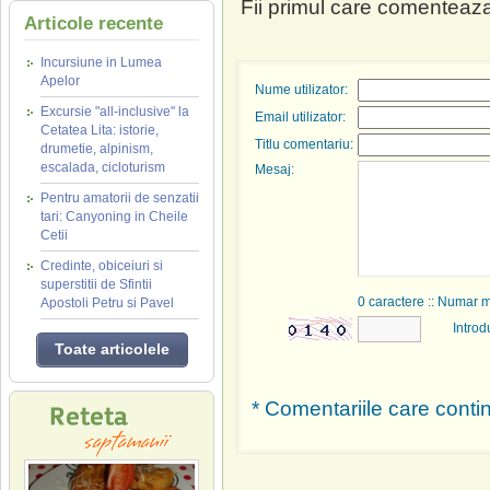
Fii primul care comenteaza
Articole recente
Incursiune in Lumea
Apelor
Nume utilizator:
Excursie "all-inclusive" la
Email utilizator:
Cetatea Lita: istorie,
Titlu comentariu:
drumetie, alpinism,
escalada, cicloturism
Mesaj:
Pentru amatorii de senzatii
tari: Canyoning in Cheile
Cetii
Credinte, obiceiuri si
superstitii de Sfintii
0
caractere :: Numar 
Apostoli Petru si Pavel
Introd
Toate articolele
* Comentariile care contin