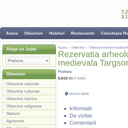
7,
3,
Acasa
Obiective
Hoteluri
Restaurante
Calculeaza R
Acasa
Obiective
Obiective istorice in judetul
Alege un Judet
Rezervatia arheolo
medievala Targso
Prahova
Obiective
8.8
/
10
din
8
voturi
Obiective naturale
Obiective culturale
vezi pe harta
Obiective istorice
Obiective religioase
Informatii
Statiuni
De vizitat
Agrement
Comentarii