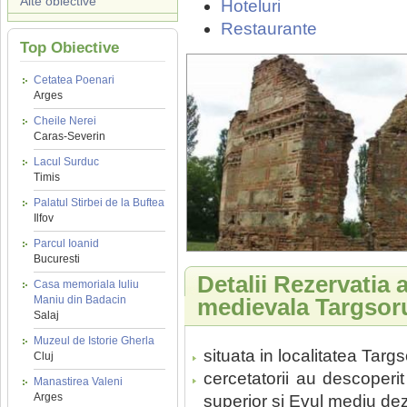
Alte obiective
Hoteluri
Restaurante
Top Obiective
Cetatea Poenari
Arges
Cheile Nerei
Caras-Severin
Lacul Surduc
Timis
Palatul Stirbei de la Buftea
Ilfov
Parcul Ioanid
Bucuresti
Detalii Rezervatia 
Casa memoriala Iuliu
Maniu din Badacin
medievala Targsor
Salaj
Muzeul de Istorie Gherla
situata in localitatea Targ
Cluj
cercetatorii au descoperit 
Manastirea Valeni
Arges
superior si Evul mediu dez