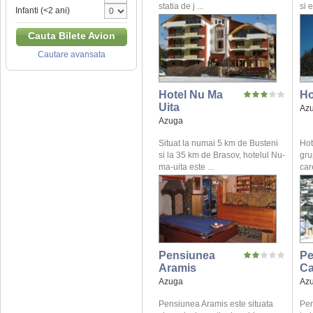
statia de j ...
si 
Infanti (<2 ani)
Cauta Bilete Avion
Cautare avansata
Hotel Nu Ma
Ho
Uita
Az
Azuga
Situat la numai 5 km de Busteni
Hot
si la 35 km de Brasov, hotelul Nu-
gru
ma-uita este ...
care
Pensiunea
Pe
Aramis
Ca
Azuga
Az
Pensiunea Aramis este situata
Pen