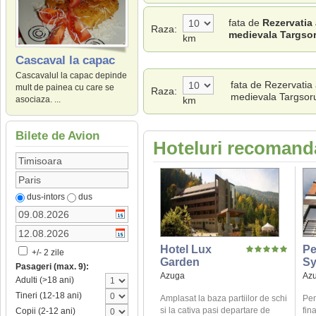
fata de
Rezervatia 
Raza:
medievala Targsor
km
Cascaval la capac
Cascavalul la capac depinde
fata de Rezervatia 
mult de painea cu care se
Raza:
medievala Targsor
km
asociaza. ...
Bilete de Avion
Hoteluri recomanda
dus-intors
dus
Hotel Lux
Pe
+/- 2 zile
Garden
Sy
Pasageri (max. 9):
Azuga
Az
Adulti (>18 ani)
Tineri (12-18 ani)
Amplasat la baza partiilor de schi
Pen
si la cativa pasi departare de
fin
Copii (2-12 ani)