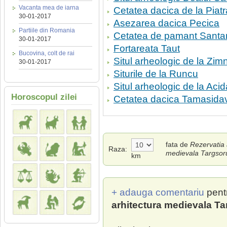
Vacanta mea de iarna
Cetatea dacica de la Piatra
30-01-2017
Asezarea dacica Pecica
Partiile din Romania
Cetatea de pamant Santa
30-01-2017
Fortareata Taut
Bucovina, colt de rai
Situl arheologic de la Zim
30-01-2017
Siturile de la Runcu
Situl arheologic de la Aci
Horoscopul zilei
Cetatea dacica Tamasida
fata de
Rezervatia 
Raza:
medievala Targsor
km
+ adauga comentariu
pent
arhitectura medievala Ta