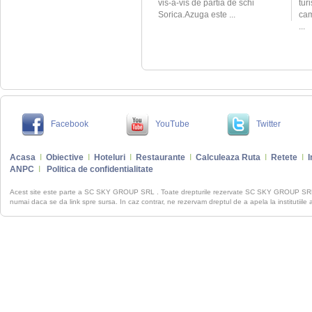
vis-a-vis de partia de schi
turi
Sorica.Azuga este ...
cam
...
Facebook
YouTube
Twitter
Acasa
I
Obiective
I
Hoteluri
I
Restaurante
I
Calculeaza Ruta
I
Retete
I
I
ANPC
I
Politica de confidentialitate
Acest site este parte a SC SKY GROUP SRL . Toate drepturile rezervate SC SKY GROUP S
numai daca se da link spre sursa. In caz contrar, ne rezervam dreptul de a apela la institutiile 