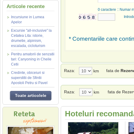
Articole recente
0
caractere :: Numar 
Introd
Incursiune in Lumea
Apelor
Excursie "all-inclusive" la
Cetatea Lita: istorie,
* Comentariile care contin
drumetie, alpinism,
escalada, cicloturism
Pentru amatorii de senzatii
tari: Canyoning in Cheile
Cetii
Raza:
fata de
Rezerv
km
Credinte, obiceiuri si
superstitii de Sfintii
Apostoli Petru si Pavel
Raza:
fata de Rezerv
km
Toate articolele
Hoteluri recomanda