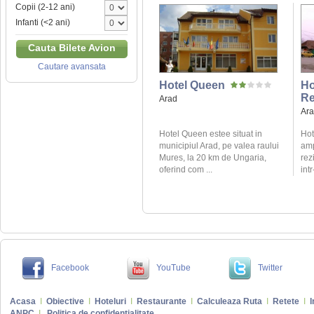
Copii (2-12 ani)
Infanti (<2 ani)
Cauta Bilete Avion
Cautare avansata
Hotel Queen
Ho
Re
Arad
Ar
Hotel Queen estee situat in
Hot
municipiul Arad, pe valea raului
amp
Mures, la 20 km de Ungaria,
rez
oferind com ...
intr
Facebook
YouTube
Twitter
Acasa
I
Obiective
I
Hoteluri
I
Restaurante
I
Calculeaza Ruta
I
Retete
I
I
ANPC
I
Politica de confidentialitate