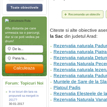
Toate obiectivele
Afla distanta pe care
Citeste si alte obiective a
urmeaza sa o parcurgi,
la Sac
din judetul Arad:
dar si ce poti vedea pe
drum!
Rezervatia naturala Padu
Rezervatia naturala Piatra 
Rezervatia naturala Detu
Rezervatia Naturala Pec
Calculeaza
Rezervatia naturala Iezerul
Rezervatia naturala Padu
Muntele de Sare de la Sla
Forum: Topicuri Noi
Platoul Padis
In ce locuri din tara va
Rezervatia Elesteele de 
propuneti sa mergeti in
Rezervatia Naturala Vanat
2017?
30-01-2017