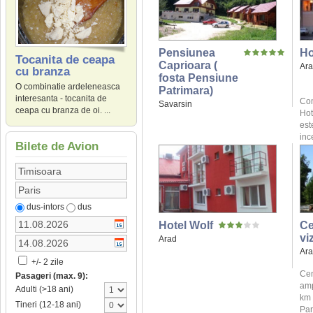
Pensiunea
Ho
Tocanita de ceapa
Caprioara (
Ar
cu branza
fosta Pensiune
O combinatie ardeleneasca
Patrimara)
interesanta - tocanita de
Com
Savarsin
ceapa cu branza de oi. ...
Hot
est
inc
Bilete de Avion
dus-intors
dus
Hotel Wolf
Ce
vi
Arad
Ar
+/- 2 zile
Cen
Pasageri (max. 9):
amp
Adulti (>18 ani)
km 
Tineri (12-18 ani)
Parc