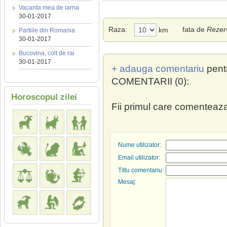
Vacanta mea de iarna
30-01-2017
Raza:
fata de
Rezerv
km
Partiile din Romania
30-01-2017
Bucovina, colt de rai
30-01-2017
+ adauga comentariu
pent
COMENTARII (0):
Horoscopul zilei
Fii primul care comenteaza
Nume utilizator:
Email utilizator:
Titlu comentariu:
Mesaj: