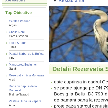
Restaurante
Alte obiective
Top Obiective
Cetatea Poenari
Arges
Cheile Nerei
Caras-Severin
Lacul Surduc
Timis
Palatul Stirbei de la Buftea
Ilfov
Manastirea Buciumeni
Detalii Rezervatia 
Galati
Rezervatia mixta Moneasa
Arad
este cuprinsa in cadrul Oco
Rapa cu papusi de la
se poate ajunge pe DN 79A
Domnesti
Bocsig la Beliu, DJ 793 d
Bistrita-Nasaud
de pamant pana la rezerva
Pestera Huda lui Papara
protejeaza starcul cenusiu
Alba