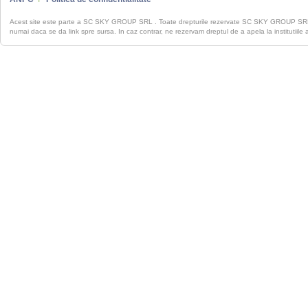
Acest site este parte a SC SKY GROUP SRL . Toate drepturile rezervate SC SKY GROUP S
numai daca se da link spre sursa. In caz contrar, ne rezervam dreptul de a apela la institutiile 