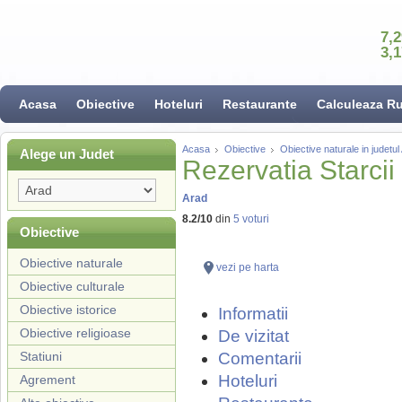
7,
3,
Acasa
Obiective
Hoteluri
Restaurante
Calculeaza R
Acasa
Obiective
Obiective naturale in judetul
Alege un Judet
Rezervatia Starcii
Arad
8.2
/
10
din
5
voturi
Obiective
Obiective naturale
vezi pe harta
Obiective culturale
Obiective istorice
Informatii
Obiective religioase
De vizitat
Statiuni
Comentarii
Hoteluri
Agrement