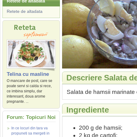
Retete de altadata
Retete de altadata
Telina cu masline
Descriere Salata d
O mancare de post, care se
poate servi si calda si rece,
Salata de hamsii marinate c
ce imbina simplu, dar
interesant, doua arome
pregnante. ...
Ingrediente
Forum: Topicuri Noi
200 g de hamsii;
In ce locuri din tara va
propuneti sa mergeti in
2 kg de cartofi;