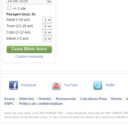
+/- 2 zile
Pasageri (max. 9):
Adulti (>18 ani)
Tineri (12-18 ani)
Copii (2-12 ani)
Infanti (<2 ani)
Cauta Bilete Avion
Cautare avansata
Facebook
YouTube
Twitter
Acasa
I
Obiective
I
Hoteluri
I
Restaurante
I
Calculeaza Ruta
I
Retete
I
I
ANPC
I
Politica de confidentialitate
Acest site este parte a SC SKY GROUP SRL . Toate drepturile rezervate SC SKY GROUP S
numai daca se da link spre sursa. In caz contrar, ne rezervam dreptul de a apela la institutiile 