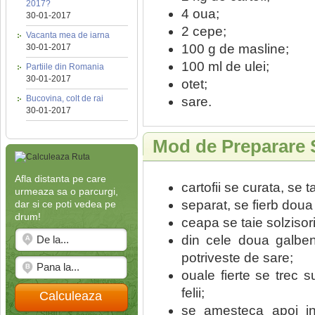
2017?
4 oua;
30-01-2017
2 cepe;
Vacanta mea de iarna
100 g de masline;
30-01-2017
100 ml de ulei;
Partiile din Romania
30-01-2017
otet;
Bucovina, colt de rai
sare.
30-01-2017
Mod de Preparare S
Afla distanta pe care
cartofii se curata, se t
urmeaza sa o parcurgi,
separat, se fierb doua
dar si ce poti vedea pe
drum!
ceapa se taie solzisor
din cele doua galbe
potriveste de sare;
ouale fierte se trec 
felii;
Calculeaza
se amesteca apoi int