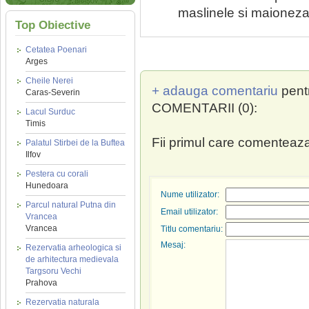
maslinele si maioneza;
Top Obiective
Cetatea Poenari
Arges
Cheile Nerei
+ adauga comentariu
pent
Caras-Severin
COMENTARII (0):
Lacul Surduc
Timis
Fii primul care comenteaza
Palatul Stirbei de la Buftea
Ilfov
Pestera cu corali
Hunedoara
Nume utilizator:
Parcul natural Putna din
Email utilizator:
Vrancea
Vrancea
Titlu comentariu:
Mesaj:
Rezervatia arheologica si
de arhitectura medievala
Targsoru Vechi
Prahova
Rezervatia naturala