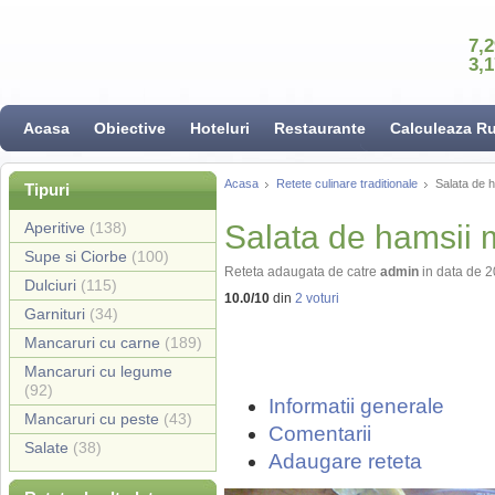
7,
3,
Acasa
Obiective
Hoteluri
Restaurante
Calculeaza R
Acasa
Retete culinare traditionale
Salata de 
Tipuri
Aperitive
(138)
Salata de hamsii 
Supe si Ciorbe
(100)
Reteta adaugata de catre
admin
in data de 
Dulciuri
(115)
10.0
/
10
din
2
voturi
Garnituri
(34)
Mancaruri cu carne
(189)
Mancaruri cu legume
(92)
Informatii generale
Mancaruri cu peste
(43)
Comentarii
Salate
(38)
Adaugare reteta