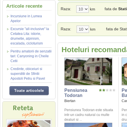
Articole recente
Raza:
fata de
Stat
km
Incursiune in Lumea
Apelor
Raza:
fata de Sta
Excursie "all-inclusive" la
km
Cetatea Lita: istorie,
drumetie, alpinism,
escalada, cicloturism
Hoteluri recomanda
Pentru amatorii de senzatii
tari: Canyoning in Cheile
Cetii
Credinte, obiceiuri si
superstitii de Sfintii
Apostoli Petru si Pavel
Pensiunea
Pe
Toate articolele
Todoran
Ba
Biertan
Car
Pensiunea Todoran este situata
Pen
intr-un cadru natural cu multe
in 
dealuri si ...
dru