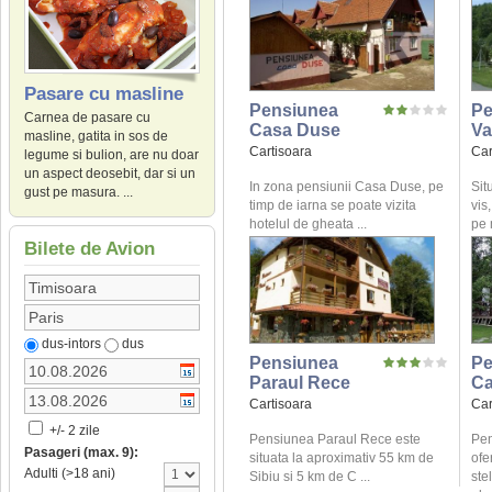
Pasare cu masline
Pensiunea
Pe
Carnea de pasare cu
Casa Duse
Va
masline, gatita in sos de
Cartisoara
Car
legume si bulion, are nu doar
un aspect deosebit, dar si un
In zona pensiunii Casa Duse, pe
Sit
gust pe masura. ...
timp de iarna se poate vizita
vis
hotelul de gheata ...
pe 
Bilete de Avion
dus-intors
dus
Pensiunea
Pe
Paraul Rece
Ca
Cartisoara
Car
+/- 2 zile
Pensiunea Paraul Rece este
Pen
Pasageri (max. 9):
situata la aproximativ 55 km de
ofe
Adulti (>18 ani)
Sibiu si 5 km de C ...
ste