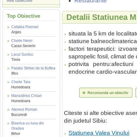
Restaurante
Alte obiective
Detalii Statiunea M
Top Obiective
Cetatea Poenari
Arges
situata la 5 km de localitat
statiune balneoclimaterica
Cheile Nerei
Caras-Severin
factori terapeutici: izvo
Lacul Surduc
sapropelic fosil, climat de 
Timis
potrivita pentru:afectiun
Palatul Stirbei de la Buftea
endocrine cardio-vascular
Ilfov
Cheile Taia
Hunedoara
Manastirea Crisan
Hunedoara
Ateneul Roman
Citeste si alte obiective a
Bucuresti
din judetul Sibiu:
Biserica cu luna din
Oradea
Statiunea Valea Vinului
Bihor