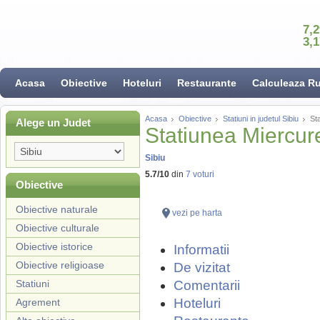
7,
3,
Acasa
Obiective
Hoteluri
Restaurante
Calculeaza R
Acasa
Obiective
Statiuni in judetul Sibiu
St
Alege un Judet
Statiunea Miercure
Sibiu
5.7
/
10
din
7
voturi
Obiective
Obiective naturale
vezi pe harta
Obiective culturale
Obiective istorice
Informatii
Obiective religioase
De vizitat
Statiuni
Comentarii
Hoteluri
Agrement