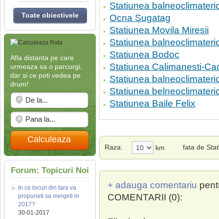
Statiunea balneoclimater
Toate obiectivele
Ocna Sugatag
Statiunea Movila Miresii
Statiunea balneoclimateri
Statiunea Bodoc
Afla distanta pe care
Statiunea Calimanesti-Cac
urmeaza sa o parcurgi,
dar si ce poti vedea pe
Statiunea balneoclimateri
drum!
Statiunea belneoclimateri
Statiunea Baile Felix
Calculeaza
Raza:
fata de
Stat
km
Forum: Topicuri Noi
+ adauga comentariu
pent
In ce locuri din tara va
COMENTARII (0):
propuneti sa mergeti in
2017?
30-01-2017