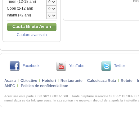
ele
Tineri (12-18 ani)
Copii (2-12 ani)
Infanti (<2 ani)
Cauta Bilete Avion
Cautare avansata
Facebook
YouTube
Twitter
Acasa
I
Obiective
I
Hoteluri
I
Restaurante
I
Calculeaza Ruta
I
Retete
I
I
ANPC
I
Politica de confidentialitate
Acest site este parte a SC SKY GROUP SRL . Toate drepturile rezervate SC SKY GROUP S
numai daca se da link spre sursa. In caz contrar, ne rezervam dreptul de a apela la institutiile 