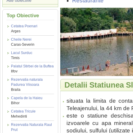
Restaurante
Alte obiective
Top Obiective
Cetatea Poenari
Arges
Cheile Nerei
Caras-Severin
Lacul Surduc
Timis
Palatul Stirbei de la Buftea
Ilfov
Rezervatia naturala
Detalii Statiunea 
Padurea Viisoara
Braila
Capela de la Haieu
situata la limita de cont
Bihor
Teleajenului, la 44 km de P
Cetatea Tricule
este o statiune deschisa
Mehedinti
izvoarele cu apa minerala
Rezervatia Naturala Raul
sodiului, sulfului (utiliza
Prut