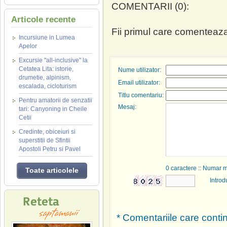
COMENTARII (0):
Articole recente
Fii primul care comenteaza
Incursiune in Lumea
Apelor
Excursie "all-inclusive" la
Cetatea Lita: istorie,
Nume utilizator:
drumetie, alpinism,
Email utilizator:
escalada, cicloturism
Titlu comentariu:
Pentru amatorii de senzatii
Mesaj:
tari: Canyoning in Cheile
Cetii
Credinte, obiceiuri si
superstitii de Sfintii
Apostoli Petru si Pavel
0
caractere :: Numar 
Toate articolele
Introd
* Comentariile care contin