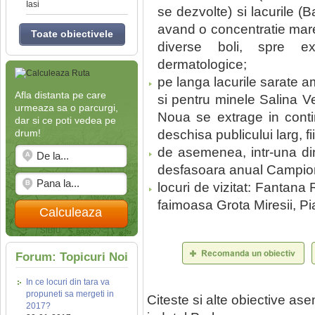
Iasi
se dezvolte) si lacurile (
avand o concentratie mare 
Toate obiectivele
diverse boli, spre exe
dermatologice;
pe langa lacurile sarate a
Afla distanta pe care
si pentru minele Salina V
urmeaza sa o parcurgi,
Noua se extrage in conti
dar si ce poti vedea pe
drum!
deschisa publicului larg, f
de asemenea, intr-una din
desfasoara anual Campio
locuri de vizitat: Fantan
faimoasa Grota Miresii, Pi
Calculeaza
Forum: Topicuri Noi
In ce locuri din tara va
propuneti sa mergeti in
Citeste si alte obiective a
2017?