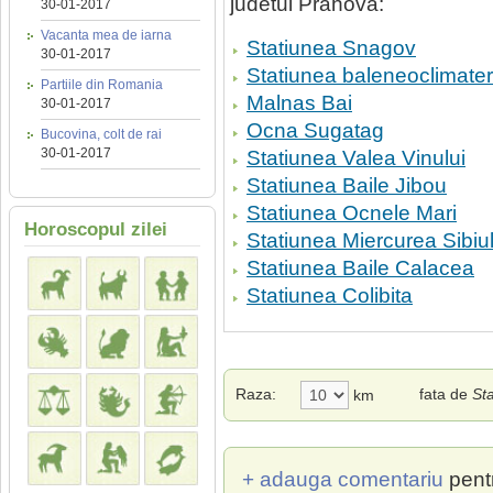
judetul Prahova:
30-01-2017
Vacanta mea de iarna
Statiunea Snagov
30-01-2017
Statiunea baleneoclimater
Partiile din Romania
Malnas Bai
30-01-2017
Ocna Sugatag
Bucovina, colt de rai
30-01-2017
Statiunea Valea Vinului
Statiunea Baile Jibou
Statiunea Ocnele Mari
Horoscopul zilei
Statiunea Miercurea Sibiul
Statiunea Baile Calacea
Statiunea Colibita
Raza:
fata de
St
km
+ adauga comentariu
pent