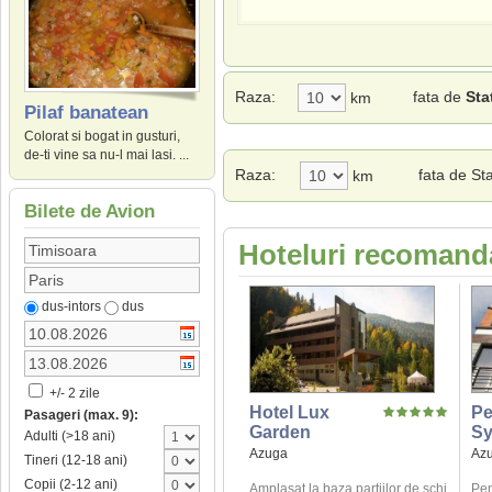
Raza:
fata de
Sta
km
Pilaf banatean
Colorat si bogat in gusturi,
de-ti vine sa nu-l mai lasi. ...
Raza:
fata de St
km
Bilete de Avion
Hoteluri recomanda
dus-intors
dus
+/- 2 zile
Hotel Lux
Pe
Pasageri (max. 9):
Garden
Sy
Adulti (>18 ani)
Azuga
Az
Tineri (12-18 ani)
Copii (2-12 ani)
Amplasat la baza partiilor de schi
Pen