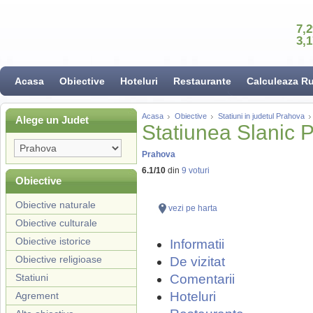
7,
3,
Acasa
Obiective
Hoteluri
Restaurante
Calculeaza R
Acasa
Obiective
Statiuni in judetul Prahova
Alege un Judet
Statiunea Slanic 
Prahova
6.1
/
10
din
9
voturi
Obiective
Obiective naturale
vezi pe harta
Obiective culturale
Obiective istorice
Informatii
Obiective religioase
De vizitat
Statiuni
Comentarii
Hoteluri
Agrement