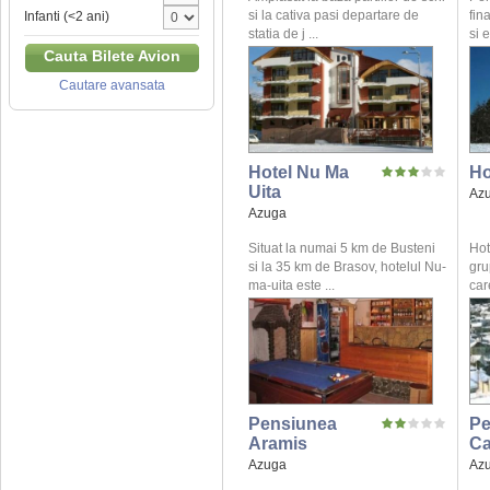
si la cativa pasi departare de
fin
Infanti (<2 ani)
statia de j ...
si 
Cauta Bilete Avion
Cautare avansata
Hotel Nu Ma
Ho
Uita
Az
Azuga
Situat la numai 5 km de Busteni
Hot
si la 35 km de Brasov, hotelul Nu-
gru
ma-uita este ...
care
Pensiunea
Pe
Aramis
Ca
Azuga
Az