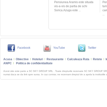
Pensiunea Aramis este situata
Pen
vis-a-vis de partia de schi
turi
Sorica.Azuga este ...
cam
...
Facebook
YouTube
Twitter
Acasa
I
Obiective
I
Hoteluri
I
Restaurante
I
Calculeaza Ruta
I
Retete
I
I
ANPC
I
Politica de confidentialitate
Acest site este parte a SC SKY GROUP SRL . Toate drepturile rezervate SC SKY GROUP S
numai daca se da link spre sursa. In caz contrar, ne rezervam dreptul de a apela la institutiile 